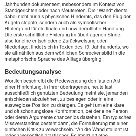
Jahrhundert dokumentiert, insbesondere im Kontext von
Standgerichten oder nach Meutereien. Die "Wand" diente
dabei nicht nur als physisches Hindernis, das den Flug der
Kugeln stoppte, sondern auch als symbolischer
Hintergrund für die finale und unwiderrufliche Handlung.
Die erste schriftliche Fixierung im übertragenen Sinne,
also für eine entschiedene Zurückweisung oder
Niederlage, findet sich in Texten des 19. Jahrhunderts, wo
sie allmählich aus dem wörtlichen Schreckensbild in die
metaphorische Sprache des Alltags überging.
Bedeutungsanalyse
Wörtlich beschreibt die Redewendung den fatalen Akt
einer Hinrichtung. In ihrer übertragenen, heute fast
ausschließlich genutzten Bedeutung meint sie, jemanden
entschieden abzulehnen, zu besiegen oder in eine
ausweglose Position zu drängen. Es geht um eine klare
und oft schonungslose Konfrontation, bei der eine Person
oder deren Argumente chancenlos dastehen. Ein typisches
Missverständnis besteht darin, die Formulierung mit einer
einfachen Kritik zu verwechseln. "An die Wand stellen" ist
jedoch wesentlich drastischer: Es impliziert eine