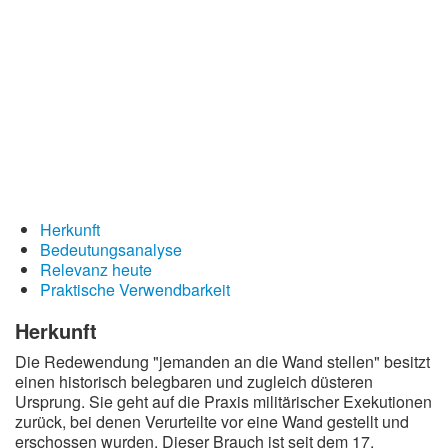
Redewendungen
Lebensweisheiten
Buddhistische Weisheiten
Chinesische Weisheiten
Indianische Weisheiten
Lustige Weisheiten
Sprichwörter
Herkunft
Bedeutungsanalyse
Deutsche Sprichwörter
Relevanz heute
Praktische Verwendbarkeit
Englische Sprichwörter
Lateinische Sprichwörter
Herkunft
Die Redewendung "jemanden an die Wand stellen" besitzt
einen historisch belegbaren und zugleich düsteren
Ursprung. Sie geht auf die Praxis militärischer Exekutionen
zurück, bei denen Verurteilte vor eine Wand gestellt und
erschossen wurden. Dieser Brauch ist seit dem 17.