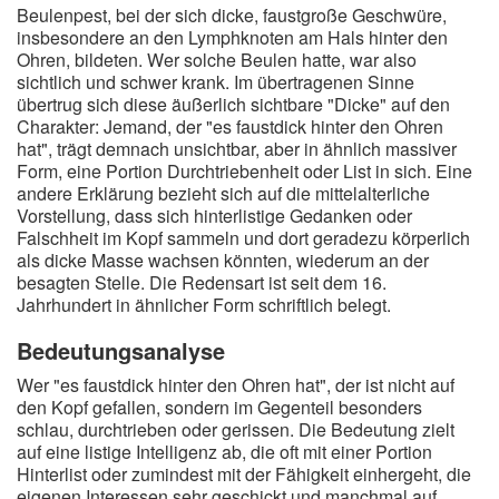
Beulenpest, bei der sich dicke, faustgroße Geschwüre,
insbesondere an den Lymphknoten am Hals hinter den
Ohren, bildeten. Wer solche Beulen hatte, war also
sichtlich und schwer krank. Im übertragenen Sinne
übertrug sich diese äußerlich sichtbare "Dicke" auf den
Charakter: Jemand, der "es faustdick hinter den Ohren
hat", trägt demnach unsichtbar, aber in ähnlich massiver
Form, eine Portion Durchtriebenheit oder List in sich. Eine
andere Erklärung bezieht sich auf die mittelalterliche
Vorstellung, dass sich hinterlistige Gedanken oder
Falschheit im Kopf sammeln und dort geradezu körperlich
als dicke Masse wachsen könnten, wiederum an der
besagten Stelle. Die Redensart ist seit dem 16.
Jahrhundert in ähnlicher Form schriftlich belegt.
Bedeutungsanalyse
Wer "es faustdick hinter den Ohren hat", der ist nicht auf
den Kopf gefallen, sondern im Gegenteil besonders
schlau, durchtrieben oder gerissen. Die Bedeutung zielt
auf eine listige Intelligenz ab, die oft mit einer Portion
Hinterlist oder zumindest mit der Fähigkeit einhergeht, die
eigenen Interessen sehr geschickt und manchmal auf