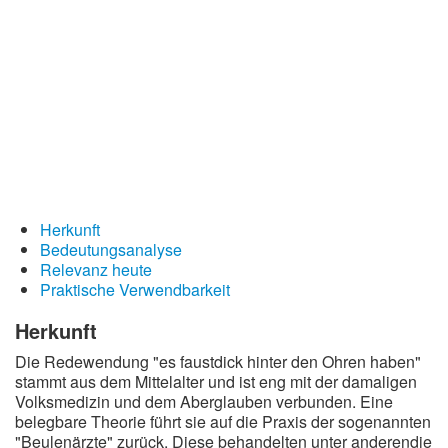
Redewendungen
Lebensweisheiten
Buddhistische Weisheiten
Chinesische Weisheiten
Indianische Weisheiten
Lustige Weisheiten
Sprichwörter
Herkunft
Bedeutungsanalyse
Deutsche Sprichwörter
Relevanz heute
Praktische Verwendbarkeit
Englische Sprichwörter
Lateinische Sprichwörter
Herkunft
Die Redewendung "es faustdick hinter den Ohren haben"
stammt aus dem Mittelalter und ist eng mit der damaligen
Volksmedizin und dem Aberglauben verbunden. Eine
belegbare Theorie führt sie auf die Praxis der sogenannten
"Beulenärzte" zurück. Diese behandelten unter anderendie