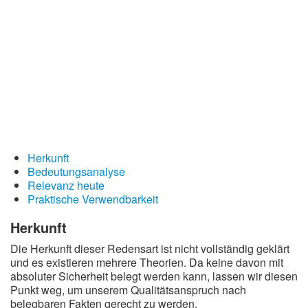
Redewendungen
Lebensweisheiten
Buddhistische Weisheiten
Chinesische Weisheiten
Indianische Weisheiten
Lustige Weisheiten
Sprichwörter
Herkunft
Bedeutungsanalyse
Deutsche Sprichwörter
Relevanz heute
Praktische Verwendbarkeit
Englische Sprichwörter
Lateinische Sprichwörter
Herkunft
Die Herkunft dieser Redensart ist nicht vollständig geklärt
und es existieren mehrere Theorien. Da keine davon mit
absoluter Sicherheit belegt werden kann, lassen wir diesen
Punkt weg, um unserem Qualitätsanspruch nach
belegbaren Fakten gerecht zu werden.