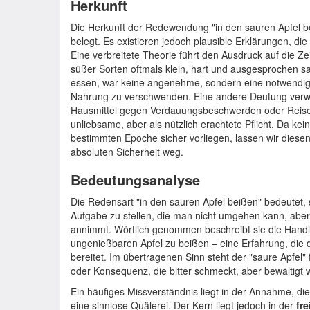
Herkunft
Die Herkunft der Redewendung "in den sauren Apfel beiße
belegt. Es existieren jedoch plausible Erklärungen, d
Eine verbreitete Theorie führt den Ausdruck auf die Zei
süßer Sorten oftmals klein, hart und ausgesprochen sa
essen, war keine angenehme, sondern eine notwendi
Nahrung zu verschwenden. Eine andere Deutung verweis
Hausmittel gegen Verdauungsbeschwerden oder Reisek
unliebsame, aber als nützlich erachtete Pflicht. Da kein
bestimmten Epoche sicher vorliegen, lassen wir diese
absoluten Sicherheit weg.
Bedeutungsanalyse
Die Redensart "in den sauren Apfel beißen" bedeutet
Aufgabe zu stellen, die man nicht umgehen kann, abe
annimmt. Wörtlich genommen beschreibt sie die Handlu
ungenießbaren Apfel zu beißen – eine Erfahrung, die
bereitet. Im übertragenen Sinn steht der "saure Apfel"
oder Konsequenz, die bitter schmeckt, aber bewältigt
Ein häufiges Missverständnis liegt in der Annahme, d
eine sinnlose Quälerei. Der Kern liegt jedoch in der
fr