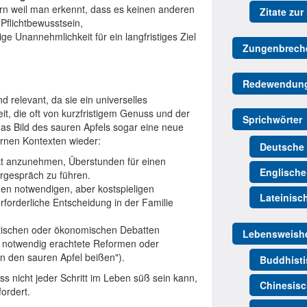
ern weil man erkennt, dass es keinen anderen
Zitate zur
 Pflichtbewusstsein,
e Unannehmlichkeit für ein langfristiges Ziel
Zungenbrech
Redewendun
 relevant, da sie ein universelles
it, die oft von kurzfristigem Genuss und der
Sprichwörter
as Bild des sauren Apfels sogar eine neue
dernen Kontexten wieder:
Deutsche 
ekt anzunehmen, Überstunden für einen
Englische
ergespräch zu führen.
nen notwendigen, aber kostspieligen
Lateinisc
forderliche Entscheidung in der Familie
tischen oder ökonomischen Debatten
Lebensweishe
 notwendig erachtete Reformen oder
 den sauren Apfel beißen").
Buddhisti
ss nicht jeder Schritt im Leben süß sein kann,
Chinesisc
ordert.