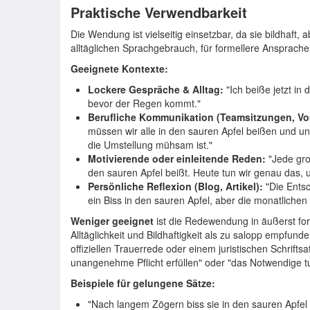
Praktische Verwendbarkeit
Die Wendung ist vielseitig einsetzbar, da sie bildhaft, ab
alltäglichen Sprachgebrauch, für formellere Ansprachen
Geeignete Kontexte:
Lockere Gespräche & Alltag:
"Ich beiße jetzt in
bevor der Regen kommt."
Berufliche Kommunikation (Teamsitzungen, Vor
müssen wir alle in den sauren Apfel beißen und u
die Umstellung mühsam ist."
Motivierende oder einleitende Reden:
"Jede gro
den sauren Apfel beißt. Heute tun wir genau das, 
Persönliche Reflexion (Blog, Artikel):
"Die Entsc
ein Biss in den sauren Apfel, aber die monatliche
Weniger geeignet
ist die Redewendung in äußerst for
Alltäglichkeit und Bildhaftigkeit als zu salopp empfund
offiziellen Trauerrede oder einem juristischen Schrift
unangenehme Pflicht erfüllen" oder "das Notwendige tu
Beispiele für gelungene Sätze:
"Nach langem Zögern biss sie in den sauren Apfel