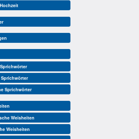
 Hochzeit
er
gen
Sprichwörter
 Sprichwörter
he Sprichwörter
iten
sche Weisheiten
he Weisheiten