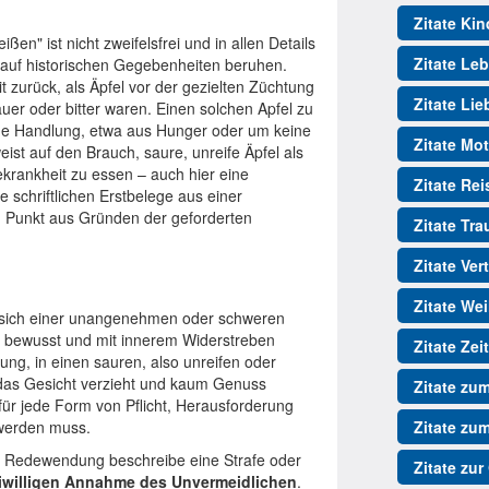
Zitate Kin
n" ist nicht zweifelsfrei und in allen Details
Zitate Le
ie auf historischen Gegebenheiten beruhen.
t zurück, als Äpfel vor der gezielten Züchtung
Zitate Lie
uer oder bitter waren. Einen solchen Apfel zu
ge Handlung, etwa aus Hunger oder um keine
Zitate Mot
t auf den Brauch, saure, unreife Äpfel als
rankheit zu essen – auch hier eine
Zitate Re
e schriftlichen Erstbelege aus einer
n Punkt aus Gründen der geforderten
Zitate Tr
Zitate Ver
Zitate We
, sich einer unangenehmen oder schweren
r bewusst und mit innerem Widerstreben
Zitate Zeit
ng, in einen sauren, also unreifen oder
 das Gesicht verzieht und kaum Genuss
Zitate zu
 für jede Form von Pflicht, Herausforderung
 werden muss.
Zitate zu
ie Redewendung beschreibe eine Strafe oder
Zitate zur
eiwilligen Annahme des Unvermeidlichen
.