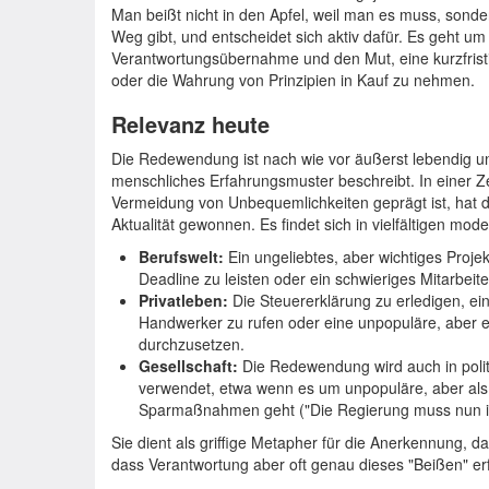
Man beißt nicht in den Apfel, weil man es muss, sond
Weg gibt, und entscheidet sich aktiv dafür. Es geht um
Verantwortungsübernahme und den Mut, eine kurzfristig
oder die Wahrung von Prinzipien in Kauf zu nehmen.
Relevanz heute
Die Redewendung ist nach wie vor äußerst lebendig und
menschliches Erfahrungsmuster beschreibt. In einer Ze
Vermeidung von Unbequemlichkeiten geprägt ist, hat d
Aktualität gewonnen. Es findet sich in vielfältigen mo
Berufswelt:
Ein ungeliebtes, aber wichtiges Proj
Deadline zu leisten oder ein schwieriges Mitarbeit
Privatleben:
Die Steuererklärung zu erledigen, ei
Handwerker zu rufen oder eine unpopuläre, aber er
durchzusetzen.
Gesellschaft:
Die Redewendung wird auch in poli
verwendet, etwa wenn es um unpopuläre, aber als
Sparmaßnahmen geht ("Die Regierung muss nun in
Sie dient als griffige Metapher für die Anerkennung, da
dass Verantwortung aber oft genau dieses "Beißen" erf