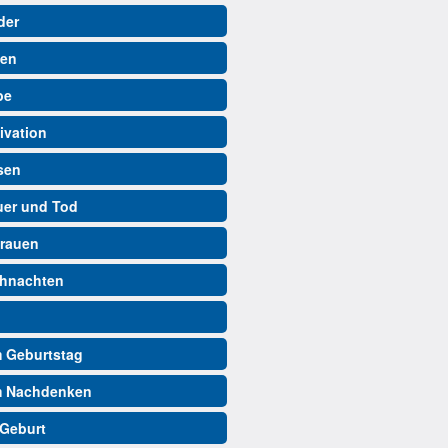
der
ben
be
ivation
isen
auer und Tod
trauen
ihnachten
m Geburtstag
m Nachdenken
 Geburt