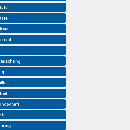
tate
tate
itate
schied
ttäuschung
olg
ilie
iheit
eundschaft
ück
ffnung