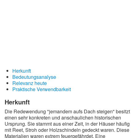
Redewendungen
Lebensweisheiten
Buddhistische Weisheiten
Chinesische Weisheiten
Indianische Weisheiten
Lustige Weisheiten
Sprichwörter
Herkunft
Bedeutungsanalyse
Deutsche Sprichwörter
Relevanz heute
Praktische Verwendbarkeit
Englische Sprichwörter
Lateinische Sprichwörter
Herkunft
Die Redewendung "jemandem aufs Dach steigen" besitzt
einen sehr konkreten und anschaulichen historischen
Ursprung. Sie stammt aus einer Zeit, in der Häuser häufig
mit Reet, Stroh oder Holzschindeln gedeckt waren. Diese
Materialien waren extrem feuergefährdet. Eine