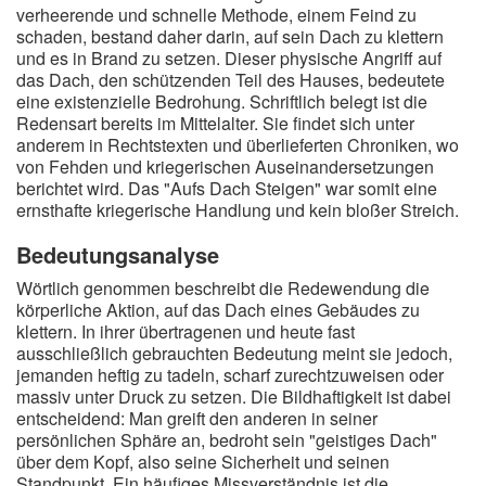
verheerende und schnelle Methode, einem Feind zu
schaden, bestand daher darin, auf sein Dach zu klettern
und es in Brand zu setzen. Dieser physische Angriff auf
das Dach, den schützenden Teil des Hauses, bedeutete
eine existenzielle Bedrohung. Schriftlich belegt ist die
Redensart bereits im Mittelalter. Sie findet sich unter
anderem in Rechtstexten und überlieferten Chroniken, wo
von Fehden und kriegerischen Auseinandersetzungen
berichtet wird. Das "Aufs Dach Steigen" war somit eine
ernsthafte kriegerische Handlung und kein bloßer Streich.
Bedeutungsanalyse
Wörtlich genommen beschreibt die Redewendung die
körperliche Aktion, auf das Dach eines Gebäudes zu
klettern. In ihrer übertragenen und heute fast
ausschließlich gebrauchten Bedeutung meint sie jedoch,
jemanden heftig zu tadeln, scharf zurechtzuweisen oder
massiv unter Druck zu setzen. Die Bildhaftigkeit ist dabei
entscheidend: Man greift den anderen in seiner
persönlichen Sphäre an, bedroht sein "geistiges Dach"
über dem Kopf, also seine Sicherheit und seinen
Standpunkt. Ein häufiges Missverständnis ist die