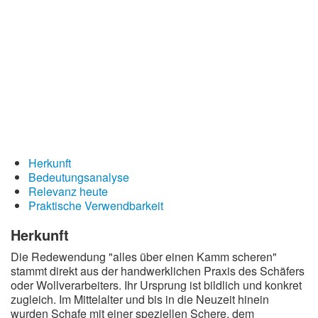
Redewendungen
Lebensweisheiten
Buddhistische Weisheiten
Chinesische Weisheiten
Indianische Weisheiten
Lustige Weisheiten
Sprichwörter
Herkunft
Bedeutungsanalyse
Deutsche Sprichwörter
Relevanz heute
Praktische Verwendbarkeit
Englische Sprichwörter
Lateinische Sprichwörter
Herkunft
Die Redewendung "alles über einen Kamm scheren"
stammt direkt aus der handwerklichen Praxis des Schäfers
oder Wollverarbeiters. Ihr Ursprung ist bildlich und konkret
zugleich. Im Mittelalter und bis in die Neuzeit hinein
wurden Schafe mit einer speziellen Schere, dem