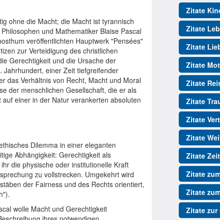
Zitate Kin
ig ohne die Macht; die Macht ist tyrannisch
Zitate Le
n Philosophen und Mathematiker Blaise Pascal
 posthum veröffentlichten Hauptwerk "Pensées"
Zitate Lie
en zur Verteidigung des christlichen
ie Gerechtigkeit und die Ursache der
Zitate Mot
Jahrhundert, einer Zeit tiefgreifender
der das Verhältnis von Recht, Macht und Moral
Zitate Re
yse der menschlichen Gesellschaft, die er als
 auf einer in der Natur verankerten absoluten
Zitate Tr
Zitate Ver
Zitate We
 ethisches Dilemma in einer eleganten
tige Abhängigkeit: Gerechtigkeit als
Zitate Zeit
hr die physische oder institutionelle Kraft
Zitate zu
sprechung zu vollstrecken. Umgekehrt wird
stäben der Fairness und des Rechts orientiert,
Zitate zu
h").
scal wolle Macht und Gerechtigkeit
Zitate zur
 Beschreibung ihres notwendigen