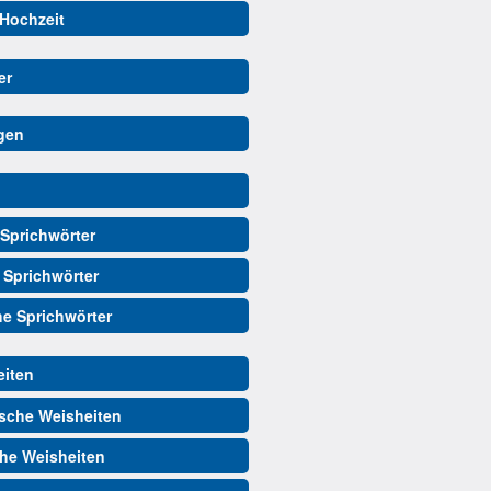
 Hochzeit
er
gen
Sprichwörter
 Sprichwörter
he Sprichwörter
iten
sche Weisheiten
he Weisheiten