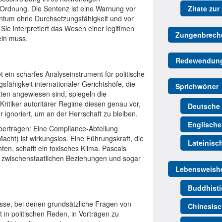
 Ordnung. Die Sentenz ist eine Warnung vor
Zitate zur
entum ohne Durchsetzungsfähigkeit und vor
ie interpretiert das Wesen einer legitimen
Zungenbrech
ein muss.
Redewendun
et ein scharfes Analyseinstrument für politische
fähigkeit internationaler Gerichtshöfe, die
Sprichwörter
ten angewiesen sind, spiegeln die
ritiker autoritärer Regime diesen genau vor,
Deutsche 
 ignoriert, um an der Herrschaft zu bleiben.
Englische
übertragen: Eine Compliance-Abteilung
acht) ist wirkungslos. Eine Führungskraft, die
Lateinisc
ten, schafft ein toxisches Klima. Pascals
en, zwischenstaatlichen Beziehungen und sogar
Lebensweishe
Buddhisti
lässe, bei denen grundsätzliche Fragen von
Chinesisc
 in politischen Reden, in Vorträgen zu