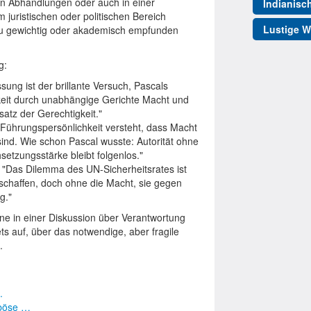
n Abhandlungen oder auch in einer
Indianisc
 juristischen oder politischen Bereich
Lustige W
 zu gewichtig oder akademisch empfunden
g:
sung ist der brillante Versuch, Pascals
igkeit durch unabhängige Gerichte Macht und
atz der Gerechtigkeit."
 Führungspersönlichkeit versteht, dass Macht
sind. Wie schon Pascal wusste: Autorität ohne
setzungsstärke bleibt folgenlos."
: "Das Dilemma des UN-Sicherheitsrates ist
 schaffen, doch ohne die Macht, sie gegen
g."
ene in einer Diskussion über Verantwortung
ets auf, über das notwendige, aber fragile
.
.
 böse …