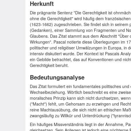
Herkunft
Die prägnante Sentenz "Die Gerechtigkeit ist ohnmächt
ohne die Gerechtigkeit" wird häufig dem französische
(1623-1662) zugeschrieben. Sie findet sich in seinem
(Gedanken), einer Sammlung von Fragmenten und Notiz
Glaubens. Das Zitat stammt aus dem Abschnitt "Über d
Wirkungen". Pascal notierte diese Überlegungen im 17. 
politischer und religiöser Umwälzungen in Europa, in 
intensiv diskutiert wurde. Der Kontext ist Pascals Anal
ein Gebilde betrachtet, das auf Konventionen und nicht
Gerechtigkeit beruht.
Bedeutungsanalyse
Das Zitat formuliert ein fundamentales politisches und
Wechselbeziehung. Wörtlich beschreibt es eine zweisei
moralisches Prinzip kann sich nicht durchsetzen, wenn i
("Macht") fehlt, um Gehorsam zu erzwingen und Recht
reine Machtausübung, die sich nicht an ethischen Maß
zwangsläufig zu Willkür und Unterdrückung ("tyrannisc
Ein häufiges Missverständnis liegt in der Annahme, Pa
gleichsetzen. Sein Anliegen ist jedoch eine nüchterne