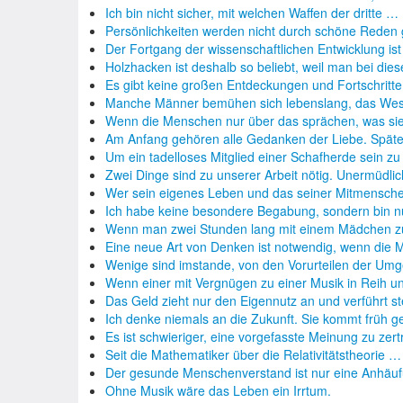
Ich bin nicht sicher, mit welchen Waffen der dritte …
Persönlichkeiten werden nicht durch schöne Reden
Der Fortgang der wissenschaftlichen Entwicklung is
Holzhacken ist deshalb so beliebt, weil man bei die
Es gibt keine großen Entdeckungen und Fortschritt
Manche Männer bemühen sich lebenslang, das We
Wenn die Menschen nur über das sprächen, was si
Am Anfang gehören alle Gedanken der Liebe. Spät
Um ein tadelloses Mitglied einer Schafherde sein z
Zwei Dinge sind zu unserer Arbeit nötig. Unermüdli
Wer sein eigenes Leben und das seiner Mitmensch
Ich habe keine besondere Begabung, sondern bin 
Wenn man zwei Stunden lang mit einem Mädchen 
Eine neue Art von Denken ist notwendig, wenn die
Wenige sind imstande, von den Vorurteilen der U
Wenn einer mit Vergnügen zu einer Musik in Reih u
Das Geld zieht nur den Eigennutz an und verführt s
Ich denke niemals an die Zukunft. Sie kommt früh g
Es ist schwieriger, eine vorgefasste Meinung zu z
Seit die Mathematiker über die Relativitätstheorie …
Der gesunde Menschenverstand ist nur eine Anhäu
Ohne Musik wäre das Leben ein Irrtum.