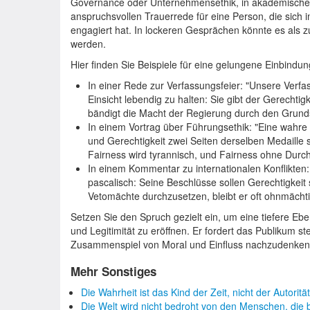
Governance oder Unternehmensethik, in akademische
anspruchsvollen Trauerrede für eine Person, die sich im
engagiert hat. In lockeren Gesprächen könnte es als
werden.
Hier finden Sie Beispiele für eine gelungene Einbindun
In einer Rede zur Verfassungsfeier: "Unsere Verfas
Einsicht lebendig zu halten: Sie gibt der Gerecht
bändigt die Macht der Regierung durch den Grunds
In einem Vortrag über Führungsethik: "Eine wahre
und Gerechtigkeit zwei Seiten derselben Medaille 
Fairness wird tyrannisch, und Fairness ohne Durch
In einem Kommentar zu internationalen Konflikten
pascalisch: Seine Beschlüsse sollen Gerechtigkeit
Vetomächte durchzusetzen, bleibt er oft ohnmächti
Setzen Sie den Spruch gezielt ein, um eine tiefere Eb
und Legitimität zu eröffnen. Er fordert das Publikum st
Zusammenspiel von Moral und Einfluss nachzudenken
Mehr Sonstiges
Die Wahrheit ist das Kind der Zeit, nicht der Autorität
Die Welt wird nicht bedroht von den Menschen, die