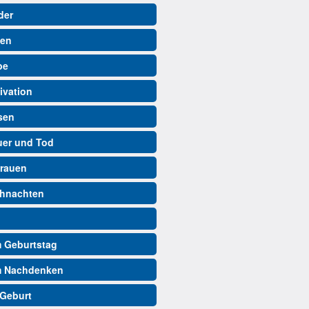
der
ben
be
ivation
isen
auer und Tod
trauen
ihnachten
m Geburtstag
m Nachdenken
 Geburt