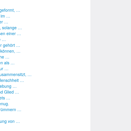
 geformt, …
t im …
ser …
e, solange …
sen einer …
e …
er gehört …
u können, …
che …
en als …
nur …
zusammensitzt, …
 Menschheit …
mgebung …
nd Glied …
tets …
enug.
ertrümmern …
fung von …