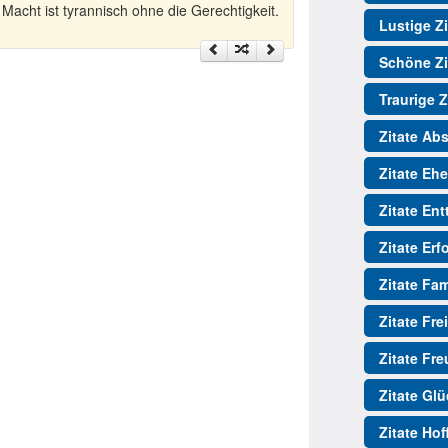
 Macht ist tyrannisch ohne die Gerechtigkeit.
Lustige Zi
Schöne Zi
Traurige Z
Zitate Ab
Zitate Ehe
Zitate En
Zitate Erf
Zitate Fam
Zitate Fre
Zitate Fr
Zitate Gl
Zitate Ho