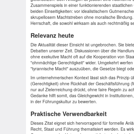
Zusammenspiels in einer funktionierenden staatlichen
beiden Einseitigkeiten: vor idealistischem Gutmensch
skrupellosem Machtstreben ohne moralische Bindung. S
Herrschaft, die sowohl wirksam als auch rechtmäßig s
Relevanz heute
Die Aktualität dieser Einsicht ist ungebrochen. Sie biet
Debatten unserer Zeit. Diskussionen über die Handlungs
ohne exekutive Macht oft auf die Kooperation von Staa
"ohnmächtige Gerechtigkeit" wider. Umgekehrt werfen K
"tyrannische Macht" auszuüben, die Gesetze biegt oder
Im unternehmerischen Kontext lässt sich das Prinzip 
(Gerechtigkeit) ohne Rückhalt der Geschäftsführung (M
nur auf Zielerreichung drückt, ohne faire Regeln zu ach
Gedanke hilft somit, das Gleichgewicht in Institution
in der Führungskultur zu bewerten.
Praktische Verwendbarkeit
Dieses Zitat eignet sich hervorragend für formelle An
Recht, Staat und Führung thematisiert werden. Es wirkt