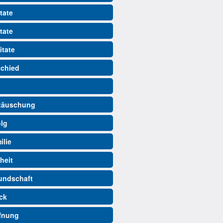
tate
tate
itate
schied
ttäuschung
olg
ilie
iheit
eundschaft
ück
ffnung