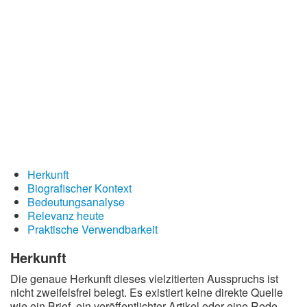
Redewendungen
Lebensweisheiten
Buddhistische Weisheiten
Chinesische Weisheiten
Indianische Weisheiten
Lustige Weisheiten
Sprichwörter
Herkunft
Deutsche Sprichwörter
Biografischer Kontext
Englische Sprichwörter
Bedeutungsanalyse
Relevanz heute
Lateinische Sprichwörter
Praktische Verwendbarkeit
Herkunft
Die genaue Herkunft dieses vielzitierten Ausspruchs ist
nicht zweifelsfrei belegt. Es existiert keine direkte Quelle
wie ein Brief, ein veröffentlichter Artikel oder eine Rede,