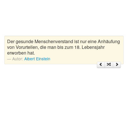
Zitate Hoffnung
Zitate Kinder
Zitate Leben
Zitate Liebe
Zitate Motivation
Der gesunde Menschenverstand ist nur eine Anhäufung
Zitate Reisen
von Vorurteilen, die man bis zum 18. Lebensjahr
erworben hat.
Zitate Trauer und Tod
Autor:
Albert Einstein
Zitate Vertrauen
Zitate Weihnachten
Zitate Zeit
Zitate zum Geburtstag
Zitate zum Nachdenken
Zitate zur Geburt
Zitate zur Hochzeit
Zungenbrecher