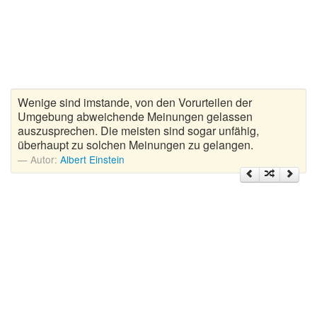
Zitate Hoffnung
Zitate Kinder
Zitate Leben
Zitate Liebe
Zitate Motivation
Wenige sind imstande, von den Vorurteilen der
Zitate Reisen
Umgebung abweichende Meinungen gelassen
auszusprechen. Die meisten sind sogar unfähig,
Zitate Trauer und Tod
überhaupt zu solchen Meinungen zu gelangen.
Zitate Vertrauen
Autor:
Albert Einstein
Zitate Weihnachten
Zitate Zeit
Zitate zum Geburtstag
Zitate zum Nachdenken
Zitate zur Geburt
Zitate zur Hochzeit
Zungenbrecher