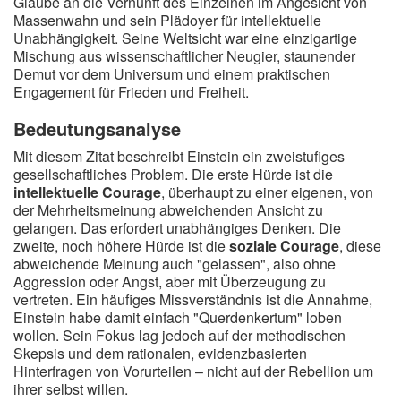
Glaube an die Vernunft des Einzelnen im Angesicht von
Massenwahn und sein Plädoyer für intellektuelle
Unabhängigkeit. Seine Weltsicht war eine einzigartige
Mischung aus wissenschaftlicher Neugier, staunender
Demut vor dem Universum und einem praktischen
Engagement für Frieden und Freiheit.
Bedeutungsanalyse
Mit diesem Zitat beschreibt Einstein ein zweistufiges
gesellschaftliches Problem. Die erste Hürde ist die
intellektuelle Courage
, überhaupt zu einer eigenen, von
der Mehrheitsmeinung abweichenden Ansicht zu
gelangen. Das erfordert unabhängiges Denken. Die
zweite, noch höhere Hürde ist die
soziale Courage
, diese
abweichende Meinung auch "gelassen", also ohne
Aggression oder Angst, aber mit Überzeugung zu
vertreten. Ein häufiges Missverständnis ist die Annahme,
Einstein habe damit einfach "Querdenkertum" loben
wollen. Sein Fokus lag jedoch auf der methodischen
Skepsis und dem rationalen, evidenzbasierten
Hinterfragen von Vorurteilen – nicht auf der Rebellion um
ihrer selbst willen.