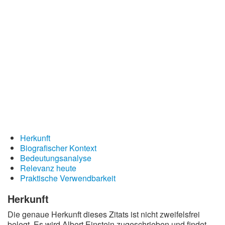
Redewendungen
Lebensweisheiten
Buddhistische Weisheiten
Chinesische Weisheiten
Indianische Weisheiten
Lustige Weisheiten
Sprichwörter
Deutsche Sprichwörter
Herkunft
Englische Sprichwörter
Biografischer Kontext
Bedeutungsanalyse
Lateinische Sprichwörter
Relevanz heute
Praktische Verwendbarkeit
Herkunft
Die genaue Herkunft dieses Zitats ist nicht zweifelsfrei
belegt. Es wird Albert Einstein zugeschrieben und findet