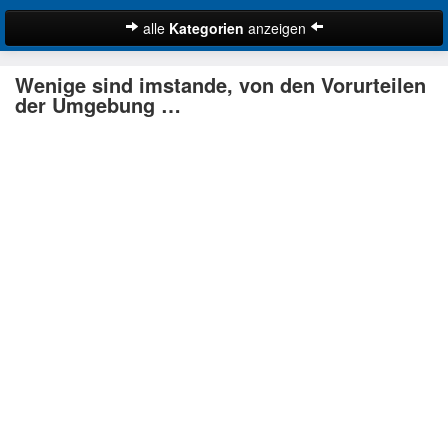
alle
Kategorien
anzeigen
Zitate
Wenige sind imstande, von den Vorurteilen
Bibelzitate
der Umgebung …
Lustige Zitate
Schöne Zitate
Traurige Zitate
Zitate Abschied
Zitate Ehe
Zitate Enttäuschung
Zitate Erfolg
Suche
Zitate Familie
Zitate Freiheit
Zitate Freundschaft
Zitate Glück