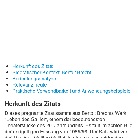
Redewendungen
Lebensweisheiten
Buddhistische Weisheiten
Chinesische Weisheiten
Indianische Weisheiten
Lustige Weisheiten
Herkunft des Zitats
Sprichwörter
Biografischer Kontext: Bertolt Brecht
Bedeutungsanalyse
Deutsche Sprichwörter
Relevanz heute
Englische Sprichwörter
Praktische Verwendbarkeit und Anwendungsbeispiele
Lateinische Sprichwörter
Herkunft des Zitats
Dieses prägnante Zitat stammt aus Bertolt Brechts Werk
"Leben des Galilei", einem der bedeutendsten
Theaterstücke des 20. Jahrhunderts. Es fällt im achten Bild
der endgültigen Fassung von 1955/56. Der Satz wird von
der Titelfigur, Galileo Galilei, in einem entscheidenden