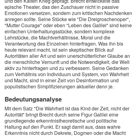
und den Kalten Krieg geprägt. Brecht entwickelte das
epische Theater, das den Zuschauer nicht in passive
Emotionen versetzen, sondern zum kritischen Nachdenken
anregen sollte. Seine Stücke wie "Die Dreigroschenoper",
"Mutter Courage" oder eben "Leben des Galilei" sind keine
einfachen Unterhaltungsstücke, sondern komplexe
Lehrstücke, die Machtverhältnisse, Moral und die
Verantwortung des Einzelnen hinterfragen. Was ihn bis
heute relevant macht, ist sein skeptischer Blick auf
Autoritäten aller Art und sein unerschütterlicher Glaube an
die menschliche Vernunft und die Notwendigkeit, die Welt
aktiv zu hinterfragen und zu verbessern. Seine Gedanken
zum Verhältnis von Individuum und System, von Wahrheit
und Macht, sind in einer Zeit von Desinformation und
populistischen Simplifizierungen aktueller denn je.
Bedeutungsanalyse
Mit dem Satz "Die Wahrheit ist das Kind der Zeit, nicht der
Autorität" bringt Brecht durch seine Figur Galilei eine
grundlegende erkenntnistheoretische und politische
Haltung auf den Punkt. Er sagt damit aus, dass wahre
Erkenntnis nicht durch Dekrete, Dogmen oder die Macht