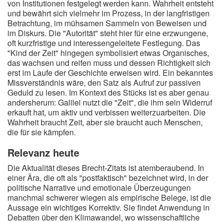
von Institutionen festgelegt werden kann. Wahrheit entsteht
und bewährt sich vielmehr im Prozess, in der langfristigen
Betrachtung, im mühsamen Sammeln von Beweisen und
im Diskurs. Die "Autorität" steht hier für eine erzwungene,
oft kurzfristige und interessengeleitete Festlegung. Das
"Kind der Zeit" hingegen symbolisiert etwas Organisches,
das wachsen und reifen muss und dessen Richtigkeit sich
erst im Laufe der Geschichte erweisen wird. Ein bekanntes
Missverständnis wäre, den Satz als Aufruf zur passiven
Geduld zu lesen. Im Kontext des Stücks ist es aber genau
andersherum: Galilei nutzt die "Zeit", die ihm sein Widerruf
erkauft hat, um aktiv und verbissen weiterzuarbeiten. Die
Wahrheit braucht Zeit, aber sie braucht auch Menschen,
die für sie kämpfen.
Relevanz heute
Die Aktualität dieses Brecht-Zitats ist atemberaubend. In
einer Ära, die oft als "postfaktisch" bezeichnet wird, in der
politische Narrative und emotionale Überzeugungen
manchmal schwerer wiegen als empirische Belege, ist die
Aussage ein wichtiges Korrektiv. Sie findet Anwendung in
Debatten über den Klimawandel, wo wissenschaftliche