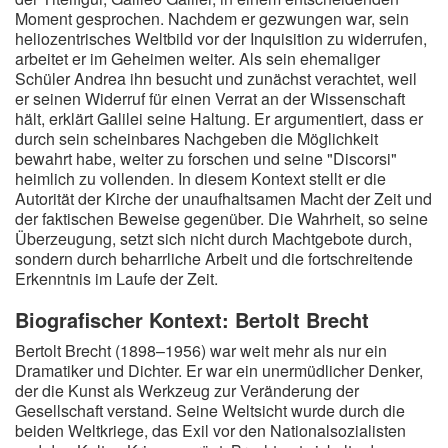
Moment gesprochen. Nachdem er gezwungen war, sein
heliozentrisches Weltbild vor der Inquisition zu widerrufen,
arbeitet er im Geheimen weiter. Als sein ehemaliger
Schüler Andrea ihn besucht und zunächst verachtet, weil
er seinen Widerruf für einen Verrat an der Wissenschaft
hält, erklärt Galilei seine Haltung. Er argumentiert, dass er
durch sein scheinbares Nachgeben die Möglichkeit
bewahrt habe, weiter zu forschen und seine "Discorsi"
heimlich zu vollenden. In diesem Kontext stellt er die
Autorität der Kirche der unaufhaltsamen Macht der Zeit und
der faktischen Beweise gegenüber. Die Wahrheit, so seine
Überzeugung, setzt sich nicht durch Machtgebote durch,
sondern durch beharrliche Arbeit und die fortschreitende
Erkenntnis im Laufe der Zeit.
Biografischer Kontext: Bertolt Brecht
Bertolt Brecht (1898–1956) war weit mehr als nur ein
Dramatiker und Dichter. Er war ein unermüdlicher Denker,
der die Kunst als Werkzeug zur Veränderung der
Gesellschaft verstand. Seine Weltsicht wurde durch die
beiden Weltkriege, das Exil vor den Nationalsozialisten