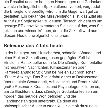
ein Resultat unserer heutigen Handlungen und Gedanken;
wer sich in ängstlichen Spekulationen verliert, vergeudet
die Energie, die benötigt wird, um die Gegenwart gut zu
gestalten. Ein bekanntes Missverständnis ist, das Zitat als
Aufruf zur Sorglosigkeit zu deuten. Tatsächlich geht es um
geistige Effizienz: Konzentrieren Sie sich auf das, was Sie
jetzt tun und wissen können, denn die Zukunft wird aus
diesem Heute unweigerlich entstehen.
Relevanz des Zitats heute
In der heutigen, von Unsicherheit, schnellem Wandel und
einer Flut an Zukunftsprognosen geprägten Zeit ist
Einsteins Rat aktueller denn je. Die ständige Konfrontation
mit negativen Nachrichten, Klimaszenarien oder
Karriereplanungsdruck führt bei vielen zu chronischer
"Future Anxiety". Das Zitat erfährt daher in Diskussionen
über mentale Gesundheit, Achtsamkeit und Produktivität
große Resonanz. Coaches und Psychologen zitieren es,
um zu illustrieren, dass ständiges Gedankenkreisen um
morgen das heutige Wohlbefinden und die
Handlungsfähigkeit untergräbt. Es dient als
philosophischer Anker in einer Kultur, die oft dazu neigt,