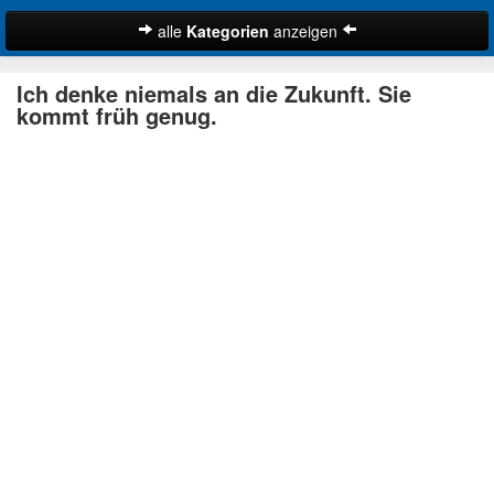
alle
Kategorien
anzeigen
Zitate
Ich denke niemals an die Zukunft. Sie
Bibelzitate
kommt früh genug.
Lustige Zitate
Schöne Zitate
Traurige Zitate
Zitate Abschied
Zitate Ehe
Zitate Enttäuschung
Zitate Erfolg
Suche
Zitate Familie
Zitate Freiheit
Zitate Freundschaft
Zitate Glück