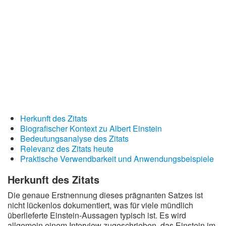
Redewendungen
Lebensweisheiten
Buddhistische Weisheiten
Chinesische Weisheiten
Indianische Weisheiten
Lustige Weisheiten
Sprichwörter
Herkunft des Zitats
Biografischer Kontext zu Albert Einstein
Deutsche Sprichwörter
Bedeutungsanalyse des Zitats
Englische Sprichwörter
Relevanz des Zitats heute
Praktische Verwendbarkeit und Anwendungsbeispiele
Lateinische Sprichwörter
Herkunft des Zitats
Die genaue Erstnennung dieses prägnanten Satzes ist
nicht lückenlos dokumentiert, was für viele mündlich
überlieferte Einstein-Aussagen typisch ist. Es wird
allgemein einem Interview zugeschrieben, das Einstein im