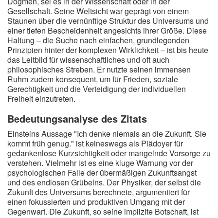
Dogmen, sei es in der Wissenschaft oder in der
Gesellschaft. Seine Weltsicht war geprägt von einem
Staunen über die vernünftige Struktur des Universums und
einer tiefen Bescheidenheit angesichts ihrer Größe. Diese
Haltung – die Suche nach einfachen, grundlegenden
Prinzipien hinter der komplexen Wirklichkeit – ist bis heute
das Leitbild für wissenschaftliches und oft auch
philosophisches Streben. Er nutzte seinen immensen
Ruhm zudem konsequent, um für Frieden, soziale
Gerechtigkeit und die Verteidigung der individuellen
Freiheit einzutreten.
Bedeutungsanalyse des Zitats
Einsteins Aussage "Ich denke niemals an die Zukunft. Sie
kommt früh genug." ist keineswegs als Plädoyer für
gedankenlose Kurzsichtigkeit oder mangelnde Vorsorge zu
verstehen. Vielmehr ist es eine kluge Warnung vor der
psychologischen Falle der übermäßigen Zukunftsangst
und des endlosen Grübelns. Der Physiker, der selbst die
Zukunft des Universums berechnete, argumentiert für
einen fokussierten und produktiven Umgang mit der
Gegenwart. Die Zukunft, so seine implizite Botschaft, ist