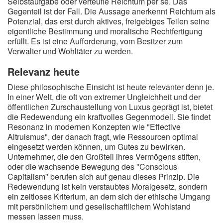
Selbstaufgabe oder verteufle Reichtum per se. Das
Gegenteil ist der Fall. Die Aussage anerkennt Reichtum als
Potenzial, das erst durch aktives, freigebiges Teilen seine
eigentliche Bestimmung und moralische Rechtfertigung
erfüllt. Es ist eine Aufforderung, vom Besitzer zum
Verwalter und Wohltäter zu werden.
Relevanz heute
Diese philosophische Einsicht ist heute relevanter denn je.
In einer Welt, die oft von extremer Ungleichheit und der
öffentlichen Zurschaustellung von Luxus geprägt ist, bietet
die Redewendung ein kraftvolles Gegenmodell. Sie findet
Resonanz in modernen Konzepten wie "Effective
Altruismus", der danach fragt, wie Ressourcen optimal
eingesetzt werden können, um Gutes zu bewirken.
Unternehmer, die den Großteil ihres Vermögens stiften,
oder die wachsende Bewegung des "Conscious
Capitalism" berufen sich auf genau dieses Prinzip. Die
Redewendung ist kein verstaubtes Moralgesetz, sondern
ein zeitloses Kriterium, an dem sich der ethische Umgang
mit persönlichem und gesellschaftlichem Wohlstand
messen lassen muss.