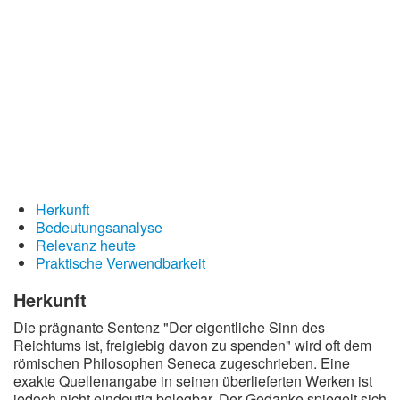
Redewendungen
Lebensweisheiten
Buddhistische Weisheiten
Chinesische Weisheiten
Indianische Weisheiten
Lustige Weisheiten
Sprichwörter
Herkunft
Bedeutungsanalyse
Deutsche Sprichwörter
Relevanz heute
Englische Sprichwörter
Praktische Verwendbarkeit
Lateinische Sprichwörter
Herkunft
Die prägnante Sentenz "Der eigentliche Sinn des
Reichtums ist, freigiebig davon zu spenden" wird oft dem
römischen Philosophen Seneca zugeschrieben. Eine
exakte Quellenangabe in seinen überlieferten Werken ist
jedoch nicht eindeutig belegbar. Der Gedanke spiegelt sich