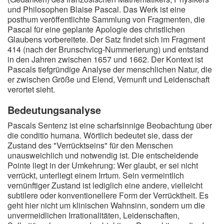
und Philosophen Blaise Pascal. Das Werk ist eine
posthum veröffentlichte Sammlung von Fragmenten, die
Pascal für eine geplante Apologie des christlichen
Glaubens vorbereitete. Der Satz findet sich im Fragment
414 (nach der Brunschvicg-Nummerierung) und entstand
in den Jahren zwischen 1657 und 1662. Der Kontext ist
Pascals tiefgründige Analyse der menschlichen Natur, die
er zwischen Größe und Elend, Vernunft und Leidenschaft
verortet sieht.
Bedeutungsanalyse
Pascals Sentenz ist eine scharfsinnige Beobachtung über
die conditio humana. Wörtlich bedeutet sie, dass der
Zustand des "Verrücktseins" für den Menschen
unausweichlich und notwendig ist. Die entscheidende
Pointe liegt in der Umkehrung: Wer glaubt, er sei nicht
verrückt, unterliegt einem Irrtum. Sein vermeintlich
vernünftiger Zustand ist lediglich eine andere, vielleicht
subtilere oder konventionellere Form der Verrücktheit. Es
geht hier nicht um klinischen Wahnsinn, sondern um die
unvermeidlichen Irrationalitäten, Leidenschaften,