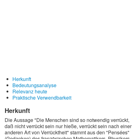
Redewendungen
Lebensweisheiten
Buddhistische Weisheiten
Chinesische Weisheiten
Indianische Weisheiten
Lustige Weisheiten
Sprichwörter
Herkunft
Deutsche Sprichwörter
Bedeutungsanalyse
Englische Sprichwörter
Relevanz heute
Praktische Verwendbarkeit
Lateinische Sprichwörter
Herkunft
Die Aussage "Die Menschen sind so notwendig verrückt,
daß nicht verrückt sein nur hieße, verrückt sein nach einer
anderen Art von Verrücktheit" stammt aus den "Pensées"
(Gedanken) des französischen Mathematikers, Physikers