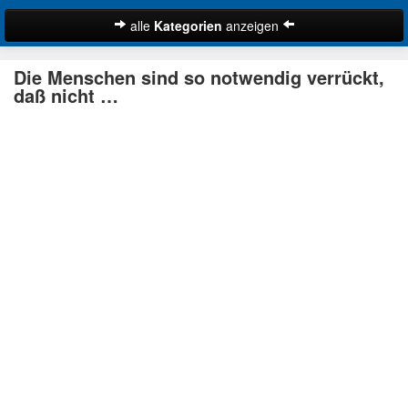
alle
Kategorien
anzeigen
Zitate
Die Menschen sind so notwendig verrückt,
Bibelzitate
daß nicht …
Lustige Zitate
Schöne Zitate
Traurige Zitate
Zitate Abschied
Zitate Ehe
Zitate Enttäuschung
Zitate Erfolg
Suche
Zitate Familie
Zitate Freiheit
Zitate Freundschaft
Zitate Glück