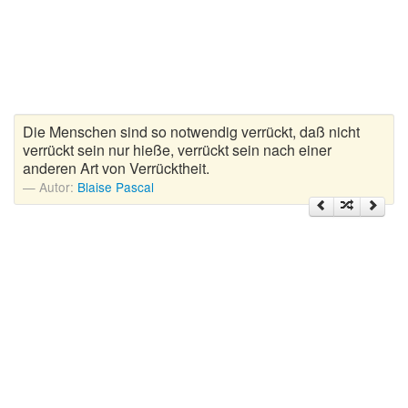
Zitate Hoffnung
Zitate Kinder
Zitate Leben
Zitate Liebe
Zitate Motivation
Die Menschen sind so notwendig verrückt, daß nicht
Zitate Reisen
verrückt sein nur hieße, verrückt sein nach einer
anderen Art von Verrücktheit.
Zitate Trauer und Tod
Autor:
Blaise Pascal
Zitate Vertrauen
Zitate Weihnachten
Zitate Zeit
Zitate zum Geburtstag
Zitate zum Nachdenken
Zitate zur Geburt
Zitate zur Hochzeit
Zungenbrecher