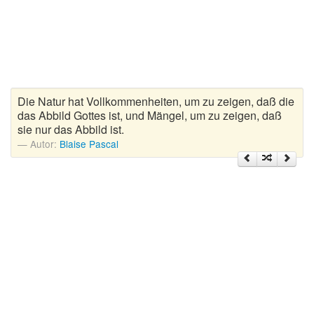
Zitate Hoffnung
Zitate Kinder
Zitate Leben
Zitate Liebe
Zitate Motivation
Die Natur hat Vollkommenheiten, um zu zeigen, daß die
Zitate Reisen
das Abbild Gottes ist, und Mängel, um zu zeigen, daß
sie nur das Abbild ist.
Zitate Trauer und Tod
Autor:
Blaise Pascal
Zitate Vertrauen
Zitate Weihnachten
Zitate Zeit
Zitate zum Geburtstag
Zitate zum Nachdenken
Zitate zur Geburt
Zitate zur Hochzeit
Zungenbrecher