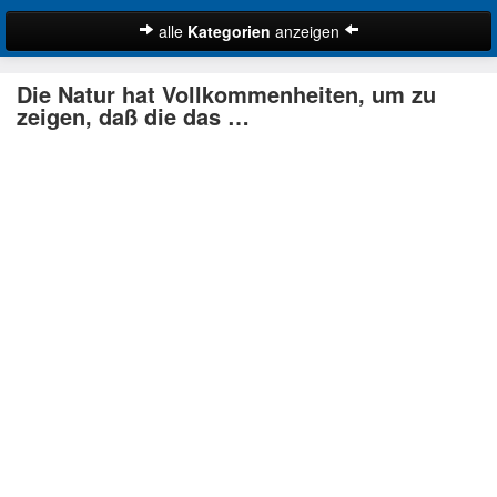
alle
Kategorien
anzeigen
Zitate
Die Natur hat Vollkommenheiten, um zu
Bibelzitate
zeigen, daß die das …
Lustige Zitate
Schöne Zitate
Traurige Zitate
Zitate Abschied
Zitate Ehe
Zitate Enttäuschung
Zitate Erfolg
Suche
Zitate Familie
Zitate Freiheit
Zitate Freundschaft
Zitate Glück