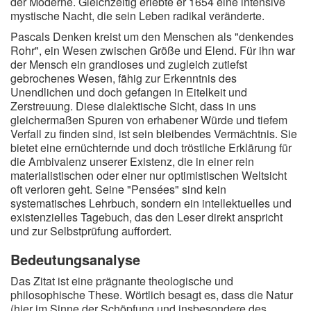
der Moderne. Gleichzeitig erlebte er 1654 eine intensive
mystische Nacht, die sein Leben radikal veränderte.
Pascals Denken kreist um den Menschen als "denkendes
Rohr", ein Wesen zwischen Größe und Elend. Für ihn war
der Mensch ein grandioses und zugleich zutiefst
gebrochenes Wesen, fähig zur Erkenntnis des
Unendlichen und doch gefangen in Eitelkeit und
Zerstreuung. Diese dialektische Sicht, dass in uns
gleichermaßen Spuren von erhabener Würde und tiefem
Verfall zu finden sind, ist sein bleibendes Vermächtnis. Sie
bietet eine ernüchternde und doch tröstliche Erklärung für
die Ambivalenz unserer Existenz, die in einer rein
materialistischen oder einer nur optimistischen Weltsicht
oft verloren geht. Seine "Pensées" sind kein
systematisches Lehrbuch, sondern ein intellektuelles und
existenzielles Tagebuch, das den Leser direkt anspricht
und zur Selbstprüfung auffordert.
Bedeutungsanalyse
Das Zitat ist eine prägnante theologische und
philosophische These. Wörtlich besagt es, dass die Natur
(hier im Sinne der Schöpfung und insbesondere des