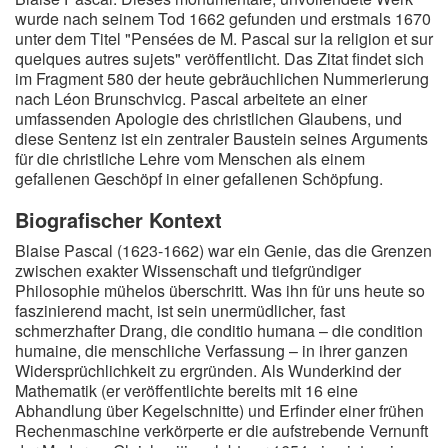
wurde nach seinem Tod 1662 gefunden und erstmals 1670
unter dem Titel "Pensées de M. Pascal sur la religion et sur
quelques autres sujets" veröffentlicht. Das Zitat findet sich
im Fragment 580 der heute gebräuchlichen Nummerierung
nach Léon Brunschvicg. Pascal arbeitete an einer
umfassenden Apologie des christlichen Glaubens, und
diese Sentenz ist ein zentraler Baustein seines Arguments
für die christliche Lehre vom Menschen als einem
gefallenen Geschöpf in einer gefallenen Schöpfung.
Biografischer Kontext
Blaise Pascal (1623-1662) war ein Genie, das die Grenzen
zwischen exakter Wissenschaft und tiefgründiger
Philosophie mühelos überschritt. Was ihn für uns heute so
faszinierend macht, ist sein unermüdlicher, fast
schmerzhafter Drang, die conditio humana – die condition
humaine, die menschliche Verfassung – in ihrer ganzen
Widersprüchlichkeit zu ergründen. Als Wunderkind der
Mathematik (er veröffentlichte bereits mit 16 eine
Abhandlung über Kegelschnitte) und Erfinder einer frühen
Rechenmaschine verkörperte er die aufstrebende Vernunft