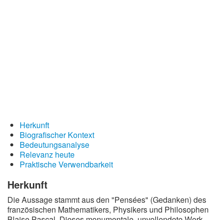
Redewendungen
Lebensweisheiten
Buddhistische Weisheiten
Chinesische Weisheiten
Indianische Weisheiten
Lustige Weisheiten
Sprichwörter
Herkunft
Deutsche Sprichwörter
Biografischer Kontext
Englische Sprichwörter
Bedeutungsanalyse
Relevanz heute
Lateinische Sprichwörter
Praktische Verwendbarkeit
Herkunft
Die Aussage stammt aus den "Pensées" (Gedanken) des
französischen Mathematikers, Physikers und Philosophen
Blaise Pascal. Dieses monumentale, unvollendete Werk