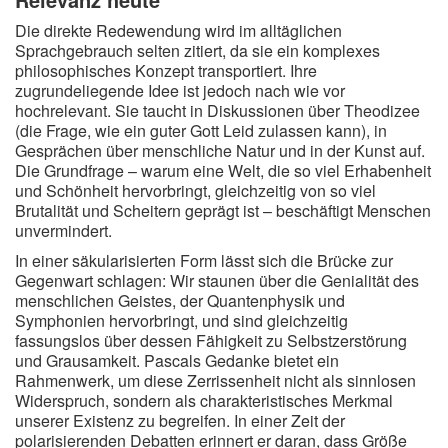
Die direkte Redewendung wird im alltäglichen
Sprachgebrauch selten zitiert, da sie ein komplexes
philosophisches Konzept transportiert. Ihre
zugrundeliegende Idee ist jedoch nach wie vor
hochrelevant. Sie taucht in Diskussionen über Theodizee
(die Frage, wie ein guter Gott Leid zulassen kann), in
Gesprächen über menschliche Natur und in der Kunst auf.
Die Grundfrage – warum eine Welt, die so viel Erhabenheit
und Schönheit hervorbringt, gleichzeitig von so viel
Brutalität und Scheitern geprägt ist – beschäftigt Menschen
unvermindert.
In einer säkularisierten Form lässt sich die Brücke zur
Gegenwart schlagen: Wir staunen über die Genialität des
menschlichen Geistes, der Quantenphysik und
Symphonien hervorbringt, und sind gleichzeitig
fassungslos über dessen Fähigkeit zu Selbstzerstörung
und Grausamkeit. Pascals Gedanke bietet ein
Rahmenwerk, um diese Zerrissenheit nicht als sinnlosen
Widerspruch, sondern als charakteristisches Merkmal
unserer Existenz zu begreifen. In einer Zeit der
polarisierenden Debatten erinnert er daran, dass Größe