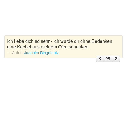
Zitate Hoffnung
Zitate Kinder
Zitate Leben
Zitate Liebe
Zitate Motivation
Ich liebe dich so sehr - ich würde dir ohne Bedenken
Zitate Reisen
eine Kachel aus meinem Ofen schenken.
Autor:
Joachim Ringelnatz
Zitate Trauer und Tod
Zitate Vertrauen
Zitate Weihnachten
Zitate Zeit
Zitate zum Geburtstag
Zitate zum Nachdenken
Zitate zur Geburt
Zitate zur Hochzeit
Zungenbrecher