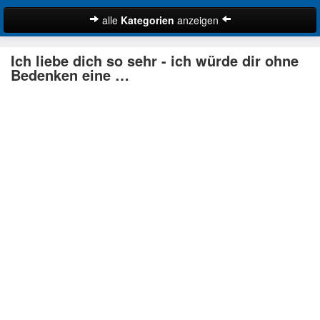
alle
Kategorien
anzeigen
Zitate
Ich liebe dich so sehr - ich würde dir ohne
Bibelzitate
Bedenken eine …
Lustige Zitate
Schöne Zitate
Traurige Zitate
Zitate Abschied
Zitate Ehe
Zitate Enttäuschung
Zitate Erfolg
Suche
Zitate Familie
Zitate Freiheit
Zitate Freundschaft
Zitate Glück