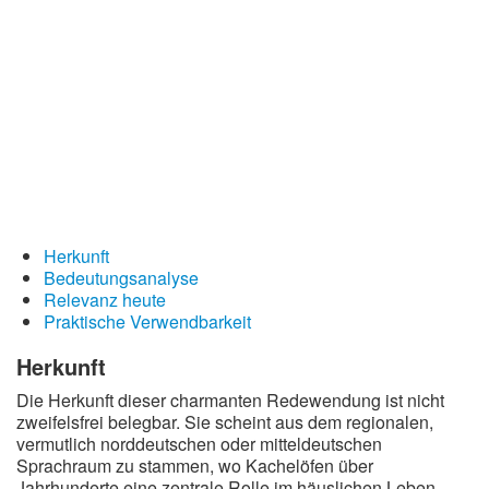
Redewendungen
Lebensweisheiten
Buddhistische Weisheiten
Chinesische Weisheiten
Indianische Weisheiten
Lustige Weisheiten
Sprichwörter
Herkunft
Bedeutungsanalyse
Deutsche Sprichwörter
Relevanz heute
Englische Sprichwörter
Praktische Verwendbarkeit
Lateinische Sprichwörter
Herkunft
Die Herkunft dieser charmanten Redewendung ist nicht
zweifelsfrei belegbar. Sie scheint aus dem regionalen,
vermutlich norddeutschen oder mitteldeutschen
Sprachraum zu stammen, wo Kachelöfen über
Jahrhunderte eine zentrale Rolle im häuslichen Leben