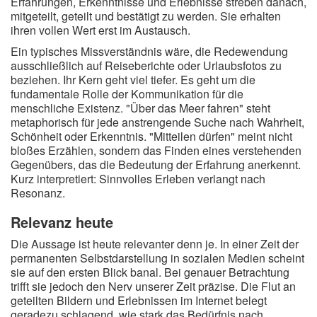
Erfahrungen, Erkenntnisse und Erlebnisse streben danach,
mitgeteilt, geteilt und bestätigt zu werden. Sie erhalten
ihren vollen Wert erst im Austausch.
Ein typisches Missverständnis wäre, die Redewendung
ausschließlich auf Reiseberichte oder Urlaubsfotos zu
beziehen. Ihr Kern geht viel tiefer. Es geht um die
fundamentale Rolle der Kommunikation für die
menschliche Existenz. "Über das Meer fahren" steht
metaphorisch für jede anstrengende Suche nach Wahrheit,
Schönheit oder Erkenntnis. "Mitteilen dürfen" meint nicht
bloßes Erzählen, sondern das Finden eines verstehenden
Gegenübers, das die Bedeutung der Erfahrung anerkennt.
Kurz interpretiert: Sinnvolles Erleben verlangt nach
Resonanz.
Relevanz heute
Die Aussage ist heute relevanter denn je. In einer Zeit der
permanenten Selbstdarstellung in sozialen Medien scheint
sie auf den ersten Blick banal. Bei genauer Betrachtung
trifft sie jedoch den Nerv unserer Zeit präzise. Die Flut an
geteilten Bildern und Erlebnissen im Internet belegt
geradezu schlagend, wie stark das Bedürfnis nach