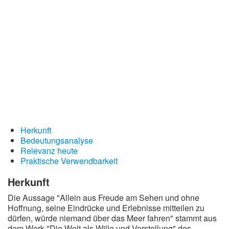
Redewendungen
Lebensweisheiten
Buddhistische Weisheiten
Chinesische Weisheiten
Indianische Weisheiten
Lustige Weisheiten
Sprichwörter
Herkunft
Deutsche Sprichwörter
Bedeutungsanalyse
Englische Sprichwörter
Relevanz heute
Praktische Verwendbarkeit
Lateinische Sprichwörter
Herkunft
Die Aussage "Allein aus Freude am Sehen und ohne
Hoffnung, seine Eindrücke und Erlebnisse mitteilen zu
dürfen, würde niemand über das Meer fahren" stammt aus
dem Werk "Die Welt als Wille und Vorstellung" des