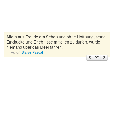
Zitate Hoffnung
Zitate Kinder
Zitate Leben
Zitate Liebe
Zitate Motivation
Allein aus Freude am Sehen und ohne Hoffnung, seine
Zitate Reisen
Eindrücke und Erlebnisse mitteilen zu dürfen, würde
niemand über das Meer fahren.
Zitate Trauer und Tod
Autor:
Blaise Pascal
Zitate Vertrauen
Zitate Weihnachten
Zitate Zeit
Zitate zum Geburtstag
Zitate zum Nachdenken
Zitate zur Geburt
Zitate zur Hochzeit
Zungenbrecher