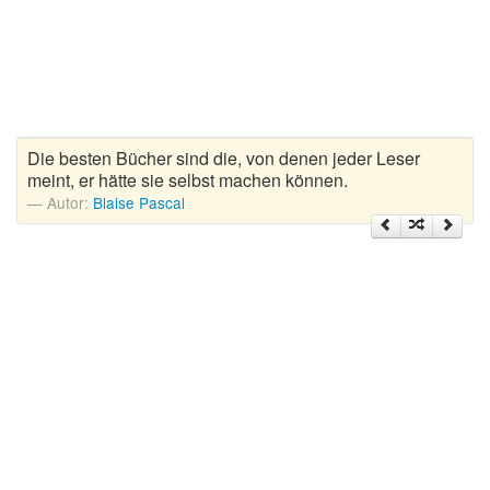
Zitate Hoffnung
Zitate Kinder
Zitate Leben
Zitate Liebe
Zitate Motivation
Die besten Bücher sind die, von denen jeder Leser
Zitate Reisen
meint, er hätte sie selbst machen können.
Autor:
Blaise Pascal
Zitate Trauer und Tod
Zitate Vertrauen
Zitate Weihnachten
Zitate Zeit
Zitate zum Geburtstag
Zitate zum Nachdenken
Zitate zur Geburt
Zitate zur Hochzeit
Zungenbrecher