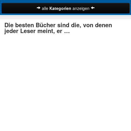
alle
Kategorien
anzeigen
Zitate
Die besten Bücher sind die, von denen
Bibelzitate
jeder Leser meint, er …
Lustige Zitate
Schöne Zitate
Traurige Zitate
Zitate Abschied
Zitate Ehe
Zitate Enttäuschung
Zitate Erfolg
Suche
Zitate Familie
Zitate Freiheit
Zitate Freundschaft
Zitate Glück