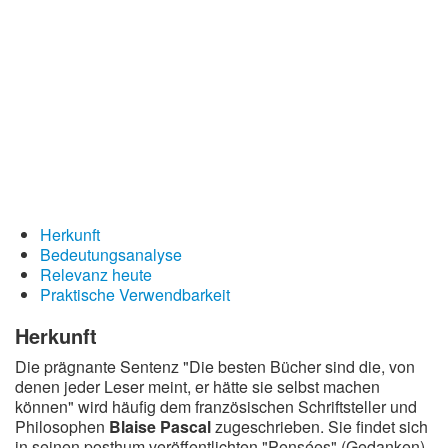
Redewendungen
Lebensweisheiten
Buddhistische Weisheiten
Chinesische Weisheiten
Indianische Weisheiten
Lustige Weisheiten
Sprichwörter
Herkunft
Bedeutungsanalyse
Deutsche Sprichwörter
Relevanz heute
Englische Sprichwörter
Praktische Verwendbarkeit
Lateinische Sprichwörter
Herkunft
Die prägnante Sentenz "Die besten Bücher sind die, von
denen jeder Leser meint, er hätte sie selbst machen
können" wird häufig dem französischen Schriftsteller und
Philosophen
Blaise Pascal
zugeschrieben. Sie findet sich
in seinen posthum veröffentlichten "Pensées" (Gedanken),