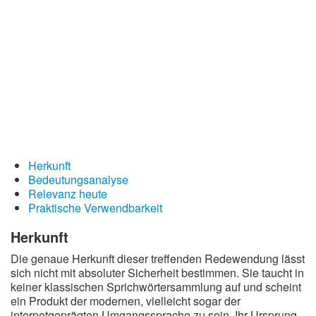
Redewendungen
Lebensweisheiten
Buddhistische Weisheiten
Chinesische Weisheiten
Indianische Weisheiten
Lustige Weisheiten
Sprichwörter
Herkunft
Bedeutungsanalyse
Deutsche Sprichwörter
Relevanz heute
Englische Sprichwörter
Praktische Verwendbarkeit
Lateinische Sprichwörter
Herkunft
Die genaue Herkunft dieser treffenden Redewendung lässt
sich nicht mit absoluter Sicherheit bestimmen. Sie taucht in
keiner klassischen Sprichwörtersammlung auf und scheint
ein Produkt der modernen, vielleicht sogar der
internetgeprägten Umgangssprache zu sein. Ihr Ursprung