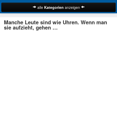
alle
Kategorien
anzeigen
Zitate
Manche Leute sind wie Uhren. Wenn man
Bibelzitate
sie aufzieht, gehen …
Lustige Zitate
Schöne Zitate
Traurige Zitate
Zitate Abschied
Zitate Ehe
Zitate Enttäuschung
Zitate Erfolg
Suche
Zitate Familie
Zitate Freiheit
Zitate Freundschaft
Zitate Glück