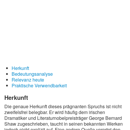
Redewendungen
Lebensweisheiten
Buddhistische Weisheiten
Chinesische Weisheiten
Indianische Weisheiten
Lustige Weisheiten
Sprichwörter
Herkunft
Bedeutungsanalyse
Deutsche Sprichwörter
Relevanz heute
Englische Sprichwörter
Praktische Verwendbarkeit
Lateinische Sprichwörter
Herkunft
Die genaue Herkunft dieses prägnanten Spruchs ist nicht
zweifelsfrei belegbar. Er wird häufig dem irischen
Dramatiker und Literaturnobelpreisträger George Bernard
Shaw zugeschrieben, taucht in seinen bekannten Werken
jedoch nicht explizit auf. Eine andere Quelle verortet den