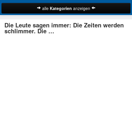
alle
Kategorien
anzeigen
Zitate
Die Leute sagen immer: Die Zeiten werden
Bibelzitate
schlimmer. Die …
Lustige Zitate
Schöne Zitate
Traurige Zitate
Zitate Abschied
Zitate Ehe
Zitate Enttäuschung
Zitate Erfolg
Suche
Zitate Familie
Zitate Freiheit
Zitate Freundschaft
Zitate Glück