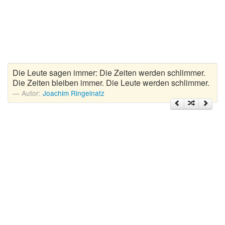
Zitate Hoffnung
Zitate Kinder
Zitate Leben
Zitate Liebe
Zitate Motivation
Die Leute sagen immer: Die Zeiten werden schlimmer.
Zitate Reisen
Die Zeiten bleiben immer. Die Leute werden schlimmer.
Autor:
Joachim Ringelnatz
Zitate Trauer und Tod
Zitate Vertrauen
Zitate Weihnachten
Zitate Zeit
Zitate zum Geburtstag
Zitate zum Nachdenken
Zitate zur Geburt
Zitate zur Hochzeit
Zungenbrecher