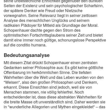
seine unbestechliche Ehrlichkeit gegenüber den dunklen
Seiten der Existenz und sein psychologischer Scharfsinn,
der spätere Denker wie Freud oder Nietzsche
vorwegnahm. Seine Relevanz liegt in seiner zeitlosen
Analyse des menschlichen Unglücks und seinem
radikalen Plädoyer für Mitleid als Grundlage der Moral.
Schopenhauer dachte gegen den Strom des
optimistischen Fortschrittsglaubens seiner Zeit und bietet
damit eine immer noch gültige, schonungslose Perspektive
auf die conditio humana.
Bedeutungsanalyse
Mit diesem Zitat drückt Schopenhauer einen zentralen
Gedanken seiner Philosophie aus: Es gibt keine göttliche
Offenbarung im herkömmlichen Sinne. Die tiefsten
Wahrheiten über die Welt und das Leben wurden von den
"Weisen", also den großen Philosophen und Denkern,
erkannt. Diese Einsichten sind jedoch, weil sie von
Menschen stammen, nie völlig fehlerfrei. Noch
entscheidender ist, dass diese abstrakten Wahrheiten für
die breite Masse oft unverständlich sind. Daher werden sie
in "wunderliche Allegorien und Mythen eingekleidet" – das