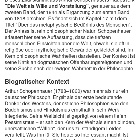
"Die Welt als Wille und Vorstellung"
, genauer aus dem
zweiten Band, der 1844 als Ergänzung zum ersten Band
von 1818 erschien. Es findet sich im Kapitel 17 mit dem
Titel "Über das metaphysische Bedürfnis des Menschen".
Der Anlass ist rein philosophischer Natur: Schopenhauer
erläutert hier seine Auffassung, dass die tiefsten
menschlichen Einsichten über die Welt, obwohl sie oft in
religiöse oder mythologische Gewänder gekleidet sind, im
Kern philosophische Wahrheiten darstellen. Der Kontext ist
seine Kritik an dogmatischen Offenbarungsreligionen und
seine Suche nach der ewigen Wahrheit in der Philosophie.
Biografischer Kontext
Arthur Schopenhauer (1788–1860) war mehr als nur ein
deutscher Philosoph. Er gilt als der erste bedeutende
Denker des Westens, der östliche Philosophien wie den
Buddhismus und Hinduismus ernsthaft in sein Werk
integrierte. Seine Weltsicht ist geprägt von einem tiefen
Pessimismus – er sah den Kern der Welt als einen blinden,
unersättlichen "Willen", der uns zu ständigem Leiden
verurteilt. Was ihn für Sie heute so interessant macht, ist