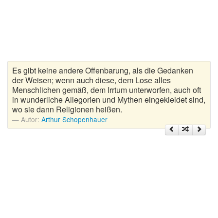
Zitate Hoffnung
Zitate Kinder
Zitate Leben
Zitate Liebe
Zitate Motivation
Es gibt keine andere Offenbarung, als die Gedanken
Zitate Reisen
der Weisen; wenn auch diese, dem Lose alles
Menschlichen gemäß, dem Irrtum unterworfen, auch oft
Zitate Trauer und Tod
in wunderliche Allegorien und Mythen eingekleidet sind,
Zitate Vertrauen
wo sie dann Religionen heißen.
Autor:
Arthur Schopenhauer
Zitate Weihnachten
Zitate Zeit
Zitate zum Geburtstag
Zitate zum Nachdenken
Zitate zur Geburt
Zitate zur Hochzeit
Zungenbrecher