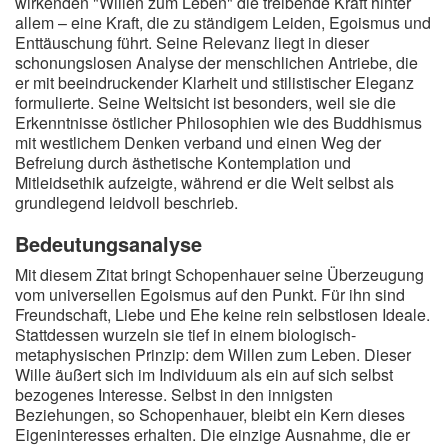
wirkenden "Willen zum Leben" die treibende Kraft hinter
allem – eine Kraft, die zu ständigem Leiden, Egoismus und
Enttäuschung führt. Seine Relevanz liegt in dieser
schonungslosen Analyse der menschlichen Antriebe, die
er mit beeindruckender Klarheit und stilistischer Eleganz
formulierte. Seine Weltsicht ist besonders, weil sie die
Erkenntnisse östlicher Philosophien wie des Buddhismus
mit westlichem Denken verband und einen Weg der
Befreiung durch ästhetische Kontemplation und
Mitleidsethik aufzeigte, während er die Welt selbst als
grundlegend leidvoll beschrieb.
Bedeutungsanalyse
Mit diesem Zitat bringt Schopenhauer seine Überzeugung
vom universellen Egoismus auf den Punkt. Für ihn sind
Freundschaft, Liebe und Ehe keine rein selbstlosen Ideale.
Stattdessen wurzeln sie tief in einem biologisch-
metaphysischen Prinzip: dem Willen zum Leben. Dieser
Wille äußert sich im Individuum als ein auf sich selbst
bezogenes Interesse. Selbst in den innigsten
Beziehungen, so Schopenhauer, bleibt ein Kern dieses
Eigeninteresses erhalten. Die einzige Ausnahme, die er