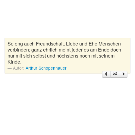
Zitate Hoffnung
Zitate Kinder
Zitate Leben
Zitate Liebe
Zitate Motivation
So eng auch Freundschaft, Liebe und Ehe Menschen
Zitate Reisen
verbinden; ganz ehrlich meint jeder es am Ende doch
nur mit sich selbst und höchstens noch mit seinem
Zitate Trauer und Tod
Kinde.
Zitate Vertrauen
Autor:
Arthur Schopenhauer
Zitate Weihnachten
Zitate Zeit
Zitate zum Geburtstag
Zitate zum Nachdenken
Zitate zur Geburt
Zitate zur Hochzeit
Zungenbrecher