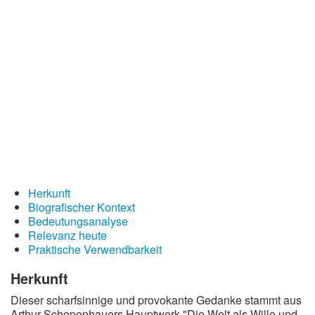
Redewendungen
Lebensweisheiten
Buddhistische Weisheiten
Chinesische Weisheiten
Indianische Weisheiten
Lustige Weisheiten
Sprichwörter
Deutsche Sprichwörter
Herkunft
Englische Sprichwörter
Biografischer Kontext
Bedeutungsanalyse
Lateinische Sprichwörter
Relevanz heute
Praktische Verwendbarkeit
Herkunft
Dieser scharfsinnige und provokante Gedanke stammt aus
Arthur Schopenhauers Hauptwerk "Die Welt als Wille und