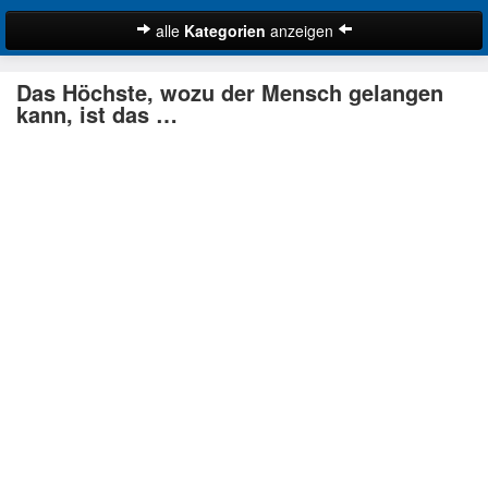
alle
Kategorien
anzeigen
Zitate
Das Höchste, wozu der Mensch gelangen
Bibelzitate
kann, ist das …
Lustige Zitate
Schöne Zitate
Traurige Zitate
Zitate Abschied
Zitate Ehe
Zitate Enttäuschung
Zitate Erfolg
Suche
Zitate Familie
Zitate Freiheit
Zitate Freundschaft
Zitate Glück