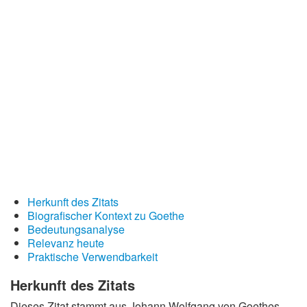
Redewendungen
Lebensweisheiten
Buddhistische Weisheiten
Chinesische Weisheiten
Indianische Weisheiten
Lustige Weisheiten
Sprichwörter
Deutsche Sprichwörter
Englische Sprichwörter
Herkunft des Zitats
Biografischer Kontext zu Goethe
Lateinische Sprichwörter
Bedeutungsanalyse
Relevanz heute
Praktische Verwendbarkeit
Herkunft des Zitats
Dieses Zitat stammt aus Johann Wolfgang von Goethes