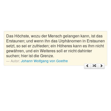
Zitate Hoffnung
Zitate Kinder
Zitate Leben
Zitate Liebe
Zitate Motivation
Das Höchste, wozu der Mensch gelangen kann, ist das
Zitate Reisen
Erstaunen; und wenn ihn das Urphänomen in Erstaunen
setzt, so sei er zufrieden; ein Höheres kann es ihm nicht
Zitate Trauer und Tod
gewähren, und ein Weiteres soll er nicht dahinter
Zitate Vertrauen
suchen; hier ist die Grenze.
Autor:
Johann Wolfgang von Goethe
Zitate Weihnachten
Zitate Zeit
Zitate zum Geburtstag
Zitate zum Nachdenken
Zitate zur Geburt
Zitate zur Hochzeit
Zungenbrecher