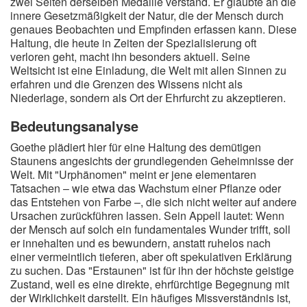
zwei Seiten derselben Medaille verstand. Er glaubte an die
innere Gesetzmäßigkeit der Natur, die der Mensch durch
genaues Beobachten und Empfinden erfassen kann. Diese
Haltung, die heute in Zeiten der Spezialisierung oft
verloren geht, macht ihn besonders aktuell. Seine
Weltsicht ist eine Einladung, die Welt mit allen Sinnen zu
erfahren und die Grenzen des Wissens nicht als
Niederlage, sondern als Ort der Ehrfurcht zu akzeptieren.
Bedeutungsanalyse
Goethe plädiert hier für eine Haltung des demütigen
Staunens angesichts der grundlegenden Geheimnisse der
Welt. Mit "Urphänomen" meint er jene elementaren
Tatsachen – wie etwa das Wachstum einer Pflanze oder
das Entstehen von Farbe –, die sich nicht weiter auf andere
Ursachen zurückführen lassen. Sein Appell lautet: Wenn
der Mensch auf solch ein fundamentales Wunder trifft, soll
er innehalten und es bewundern, anstatt ruhelos nach
einer vermeintlich tieferen, aber oft spekulativen Erklärung
zu suchen. Das "Erstaunen" ist für ihn der höchste geistige
Zustand, weil es eine direkte, ehrfürchtige Begegnung mit
der Wirklichkeit darstellt. Ein häufiges Missverständnis ist,