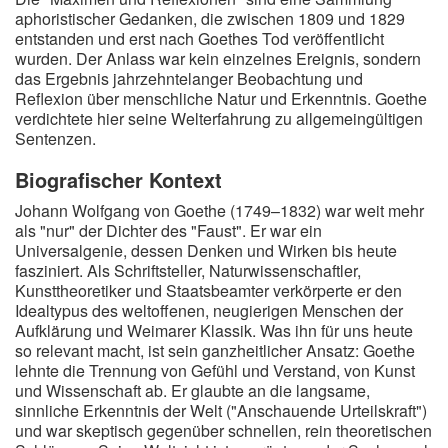
aphoristischer Gedanken, die zwischen 1809 und 1829
entstanden und erst nach Goethes Tod veröffentlicht
wurden. Der Anlass war kein einzelnes Ereignis, sondern
das Ergebnis jahrzehntelanger Beobachtung und
Reflexion über menschliche Natur und Erkenntnis. Goethe
verdichtete hier seine Welterfahrung zu allgemeingültigen
Sentenzen.
Biografischer Kontext
Johann Wolfgang von Goethe (1749–1832) war weit mehr
als "nur" der Dichter des "Faust". Er war ein
Universalgenie, dessen Denken und Wirken bis heute
fasziniert. Als Schriftsteller, Naturwissenschaftler,
Kunsttheoretiker und Staatsbeamter verkörperte er den
Idealtypus des weltoffenen, neugierigen Menschen der
Aufklärung und Weimarer Klassik. Was ihn für uns heute
so relevant macht, ist sein ganzheitlicher Ansatz: Goethe
lehnte die Trennung von Gefühl und Verstand, von Kunst
und Wissenschaft ab. Er glaubte an die langsame,
sinnliche Erkenntnis der Welt ("Anschauende Urteilskraft")
und war skeptisch gegenüber schnellen, rein theoretischen