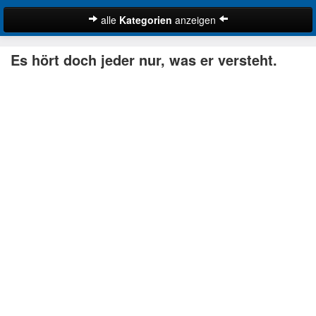
alle
Kategorien
anzeigen
Zitate
Es hört doch jeder nur, was er versteht.
Bibelzitate
Lustige Zitate
Schöne Zitate
Traurige Zitate
Zitate Abschied
Zitate Ehe
Zitate Enttäuschung
Zitate Erfolg
Suche
Zitate Familie
Zitate Freiheit
Zitate Freundschaft
Zitate Glück