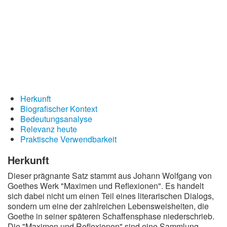
Redewendungen
Lebensweisheiten
Buddhistische Weisheiten
Chinesische Weisheiten
Indianische Weisheiten
Lustige Weisheiten
Herkunft
Biografischer Kontext
Sprichwörter
Bedeutungsanalyse
Relevanz heute
Deutsche Sprichwörter
Praktische Verwendbarkeit
Englische Sprichwörter
Herkunft
Lateinische Sprichwörter
Dieser prägnante Satz stammt aus Johann Wolfgang von
Goethes Werk "Maximen und Reflexionen". Es handelt
sich dabei nicht um einen Teil eines literarischen Dialogs,
sondern um eine der zahlreichen Lebensweisheiten, die
Goethe in seiner späteren Schaffensphase niederschrieb.
Die "Maximen und Reflexionen" sind eine Sammlung