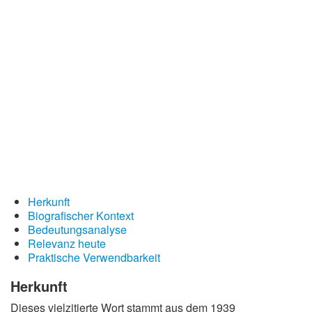
Redewendungen
Lebensweisheiten
Buddhistische Weisheiten
Chinesische Weisheiten
Indianische Weisheiten
Lustige Weisheiten
Sprichwörter
Deutsche Sprichwörter
Herkunft
Englische Sprichwörter
Biografischer Kontext
Lateinische Sprichwörter
Bedeutungsanalyse
Relevanz heute
Praktische Verwendbarkeit
Herkunft
Dieses vielzitierte Wort stammt aus dem 1939