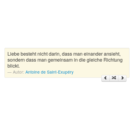
Zitate Hoffnung
Zitate Kinder
Zitate Leben
Zitate Liebe
Zitate Motivation
Zitate Reisen
Liebe besteht nicht darin, dass man einander ansieht,
Zitate Trauer und Tod
sondern dass man gemeinsam in die gleiche Richtung
blickt.
Zitate Vertrauen
Autor:
Antoine de Saint-Exupéry
Zitate Weihnachten
Zitate Zeit
Zitate zum Geburtstag
Zitate zum Nachdenken
Zitate zur Geburt
Zitate zur Hochzeit
Zungenbrecher