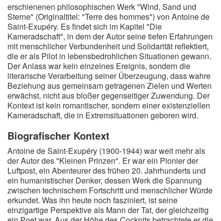
erschienenen philosophischen Werk "Wind, Sand und
Sterne" (Originaltitel: "Terre des hommes") von Antoine de
Saint-Exupéry. Es findet sich im Kapitel "Die
Kameradschaft", in dem der Autor seine tiefen Erfahrungen
mit menschlicher Verbundenheit und Solidarität reflektiert,
die er als Pilot in lebensbedrohlichen Situationen gewann.
Der Anlass war kein einzelnes Ereignis, sondern die
literarische Verarbeitung seiner Überzeugung, dass wahre
Beziehung aus gemeinsam getragenen Zielen und Werten
erwächst, nicht aus bloßer gegenseitiger Zuwendung. Der
Kontext ist kein romantischer, sondern einer existenziellen
Kameradschaft, die in Extremsituationen geboren wird.
Biografischer Kontext
Antoine de Saint-Exupéry (1900-1944) war weit mehr als
der Autor des "Kleinen Prinzen". Er war ein Pionier der
Luftpost, ein Abenteurer des frühen 20. Jahrhunderts und
ein humanistischer Denker, dessen Werk die Spannung
zwischen technischem Fortschritt und menschlicher Würde
erkundet. Was ihn heute noch fasziniert, ist seine
einzigartige Perspektive als Mann der Tat, der gleichzeitig
ein Poet war. Aus der Höhe des Cockpits betrachtete er die