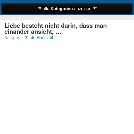
alle
Kategorien
anzeigen
Zitate
Liebe besteht nicht darin, dass man
Bibelzitate
einander ansieht, …
Kategorie:
Zitate Hochzeit
Lustige Zitate
Schöne Zitate
Traurige Zitate
Zitate Abschied
Zitate Ehe
Zitate Enttäuschung
Zitate Erfolg
Suche
Zitate Familie
Zitate Freiheit
Zitate Freundschaft
Zitate Glück