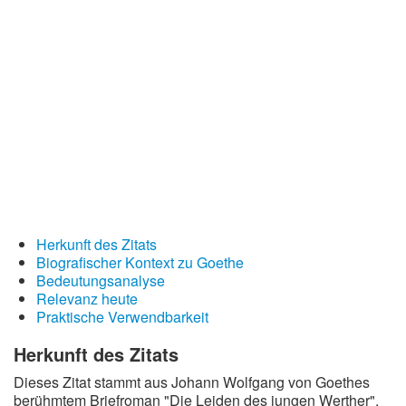
Redewendungen
Lebensweisheiten
Buddhistische Weisheiten
Chinesische Weisheiten
Indianische Weisheiten
Lustige Weisheiten
Sprichwörter
Deutsche Sprichwörter
Herkunft des Zitats
Biografischer Kontext zu Goethe
Englische Sprichwörter
Bedeutungsanalyse
Lateinische Sprichwörter
Relevanz heute
Praktische Verwendbarkeit
Herkunft des Zitats
Dieses Zitat stammt aus Johann Wolfgang von Goethes
berühmtem Briefroman "Die Leiden des jungen Werther",