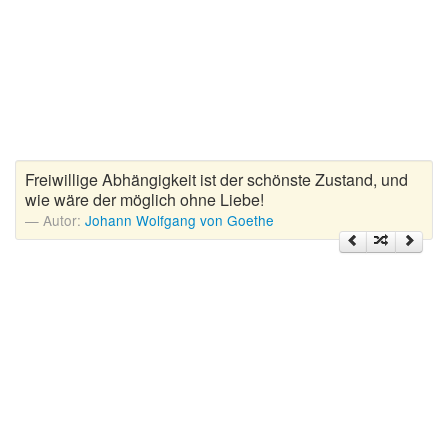
Zitate Hoffnung
Zitate Kinder
Zitate Leben
Zitate Liebe
Zitate Motivation
Zitate Reisen
Freiwillige Abhängigkeit ist der schönste Zustand, und
Zitate Trauer und Tod
wie wäre der möglich ohne Liebe!
Zitate Vertrauen
Autor:
Johann Wolfgang von Goethe
Zitate Weihnachten
Zitate Zeit
Zitate zum Geburtstag
Zitate zum Nachdenken
Zitate zur Geburt
Zitate zur Hochzeit
Zungenbrecher