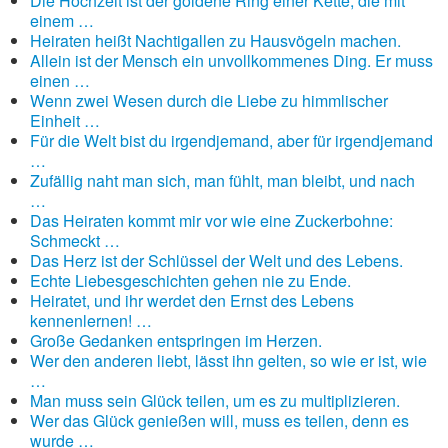
Die Hochzeit ist der goldene Ring einer Kette, die mit
einem …
Heiraten heißt Nachtigallen zu Hausvögeln machen.
Allein ist der Mensch ein unvollkommenes Ding. Er muss
einen …
Wenn zwei Wesen durch die Liebe zu himmlischer
Einheit …
Für die Welt bist du irgendjemand, aber für irgendjemand
…
Zufällig naht man sich, man fühlt, man bleibt, und nach
…
Das Heiraten kommt mir vor wie eine Zuckerbohne:
Schmeckt …
Das Herz ist der Schlüssel der Welt und des Lebens.
Echte Liebesgeschichten gehen nie zu Ende.
Heiratet, und ihr werdet den Ernst des Lebens
kennenlernen! …
Große Gedanken entspringen im Herzen.
Wer den anderen liebt, lässt ihn gelten, so wie er ist, wie
…
Man muss sein Glück teilen, um es zu multiplizieren.
Wer das Glück genießen will, muss es teilen, denn es
wurde …