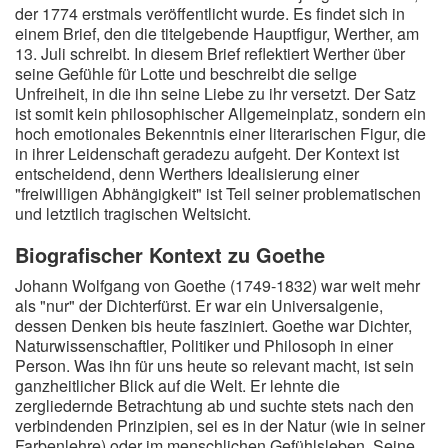
der 1774 erstmals veröffentlicht wurde. Es findet sich in
einem Brief, den die titelgebende Hauptfigur, Werther, am
13. Juli schreibt. In diesem Brief reflektiert Werther über
seine Gefühle für Lotte und beschreibt die selige
Unfreiheit, in die ihn seine Liebe zu ihr versetzt. Der Satz
ist somit kein philosophischer Allgemeinplatz, sondern ein
hoch emotionales Bekenntnis einer literarischen Figur, die
in ihrer Leidenschaft geradezu aufgeht. Der Kontext ist
entscheidend, denn Werthers Idealisierung einer
"freiwilligen Abhängigkeit" ist Teil seiner problematischen
und letztlich tragischen Weltsicht.
Biografischer Kontext zu Goethe
Johann Wolfgang von Goethe (1749-1832) war weit mehr
als "nur" der Dichterfürst. Er war ein Universalgenie,
dessen Denken bis heute fasziniert. Goethe war Dichter,
Naturwissenschaftler, Politiker und Philosoph in einer
Person. Was ihn für uns heute so relevant macht, ist sein
ganzheitlicher Blick auf die Welt. Er lehnte die
zergliedernde Betrachtung ab und suchte stets nach den
verbindenden Prinzipien, sei es in der Natur (wie in seiner
Farbenlehre) oder im menschlichen Gefühlsleben. Seine