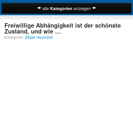
alle
Kategorien
anzeigen
Zitate
Freiwillige Abhängigkeit ist der schönste
Bibelzitate
Zustand, und wie …
Kategorie:
Zitate Hochzeit
Lustige Zitate
Schöne Zitate
Traurige Zitate
Zitate Abschied
Zitate Ehe
Zitate Enttäuschung
Zitate Erfolg
Suche
Zitate Familie
Zitate Freiheit
Zitate Freundschaft
Zitate Glück