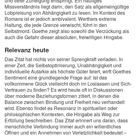
und tiefer Zuneigung entspringt. Ein häufiges
Missverständnis liegt darin, den Satz als allgemeingültige
Lobpreisung von Abhängigkeit zu lesen. Im Kontext des
Romans ist er jedoch ambivalent. Werthers extreme
Haltung, die jede Grenze verwischt, führt in den
Selbstmord. Goethe zeigt also sowohl die Verzückung als
auch die Gefahr dieser absoluten, freiwilligen Hingabe.
Relevanz heute
Das Zitat hat nichts von seiner Sprengkraft verladen. In
einer Zeit, die Selbstoptimierung, Unabhängigkeit und
individuelle Autarkie als höchste Güter feiert, wirft Goethes
Sentiment eine grundlegende Frage auf: Ist das
vollkommene Glück vielleicht doch im Loslassen und Sich-
Vertrauen zu finden? Es wird heute oft in Diskussionen
über moderne Beziehungsformen zitiert, in denen die
Balance zwischen Bindung und Freiheit neu verhandelt
wird. Ebenso findet es Resonanz in spirituellen oder
philosophischen Kontexten, die Hingabe als Weg zur
Erfüllung beschreiben. Das Zitat erinnert uns daran, dass
menschliche Verbindung immer auch ein willentliches
Öffnen und ein Annehmen von Verletzlichkeit bedeutet –