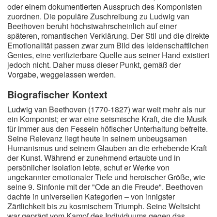
oder einem dokumentierten Ausspruch des Komponisten
zuordnen. Die populäre Zuschreibung zu Ludwig van
Beethoven beruht höchstwahrscheinlich auf einer
späteren, romantischen Verklärung. Der Stil und die direkte
Emotionalität passen zwar zum Bild des leidenschaftlichen
Genies, eine verifizierbare Quelle aus seiner Hand existiert
jedoch nicht. Daher muss dieser Punkt, gemäß der
Vorgabe, weggelassen werden.
Biografischer Kontext
Ludwig van Beethoven (1770-1827) war weit mehr als nur
ein Komponist; er war eine seismische Kraft, die die Musik
für immer aus den Fesseln höfischer Unterhaltung befreite.
Seine Relevanz liegt heute in seinem unbeugsamen
Humanismus und seinem Glauben an die erhebende Kraft
der Kunst. Während er zunehmend ertaubte und in
persönlicher Isolation lebte, schuf er Werke von
ungekannter emotionaler Tiefe und heroischer Größe, wie
seine 9. Sinfonie mit der "Ode an die Freude". Beethoven
dachte in universellen Kategorien – von innigster
Zärtlichkeit bis zu kosmischem Triumph. Seine Weltsicht
war geprägt vom Kampf des Individuums gegen das