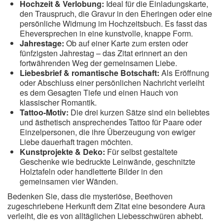
Hochzeit & Verlobung:
Ideal für die Einladungskarte,
den Trauspruch, die Gravur in den Eheringen oder eine
persönliche Widmung im Hochzeitsbuch. Es fasst das
Eheversprechen in eine kunstvolle, knappe Form.
Jahrestage:
Ob auf einer Karte zum ersten oder
fünfzigsten Jahrestag – das Zitat erinnert an den
fortwährenden Weg der gemeinsamen Liebe.
Liebesbrief & romantische Botschaft:
Als Eröffnung
oder Abschluss einer persönlichen Nachricht verleiht
es dem Gesagten Tiefe und einen Hauch von
klassischer Romantik.
Tattoo-Motiv:
Die drei kurzen Sätze sind ein beliebtes
und ästhetisch ansprechendes Tattoo für Paare oder
Einzelpersonen, die ihre Überzeugung von ewiger
Liebe dauerhaft tragen möchten.
Kunstprojekte & Deko:
Für selbst gestaltete
Geschenke wie bedruckte Leinwände, geschnitzte
Holztafeln oder handletterte Bilder in den
gemeinsamen vier Wänden.
Bedenken Sie, dass die mysteriöse, Beethoven
zugeschriebene Herkunft dem Zitat eine besondere Aura
verleiht, die es von alltäglichen Liebesschwüren abhebt.