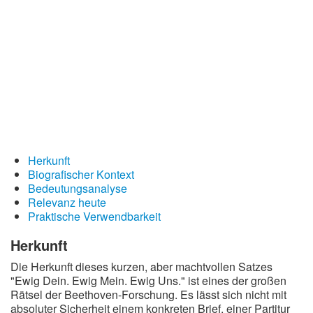
Redewendungen
Lebensweisheiten
Buddhistische Weisheiten
Chinesische Weisheiten
Indianische Weisheiten
Lustige Weisheiten
Sprichwörter
Herkunft
Biografischer Kontext
Deutsche Sprichwörter
Bedeutungsanalyse
Relevanz heute
Englische Sprichwörter
Praktische Verwendbarkeit
Lateinische Sprichwörter
Herkunft
Die Herkunft dieses kurzen, aber machtvollen Satzes
"Ewig Dein. Ewig Mein. Ewig Uns." ist eines der großen
Rätsel der Beethoven-Forschung. Es lässt sich nicht mit
absoluter Sicherheit einem konkreten Brief, einer Partitur