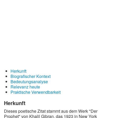
Redewendungen
Lebensweisheiten
Buddhistische Weisheiten
Chinesische Weisheiten
Indianische Weisheiten
Lustige Weisheiten
Sprichwörter
Deutsche Sprichwörter
Herkunft
Biografischer Kontext
Englische Sprichwörter
Bedeutungsanalyse
Lateinische Sprichwörter
Relevanz heute
Praktische Verwendbarkeit
Herkunft
Dieses poetische Zitat stammt aus dem Werk "Der
Prophet" von Khalil Gibran, das 1923 in New York