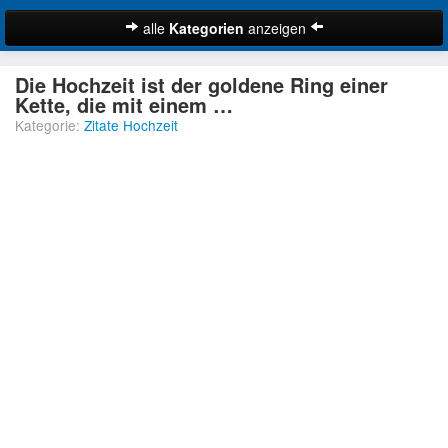
alle
Kategorien
anzeigen
Zitate
Die Hochzeit ist der goldene Ring einer
Bibelzitate
Kette, die mit einem …
Kategorie:
Zitate Hochzeit
Lustige Zitate
Schöne Zitate
Traurige Zitate
Zitate Abschied
Zitate Ehe
Zitate Enttäuschung
Zitate Erfolg
Suche
Zitate Familie
Zitate Freiheit
Zitate Freundschaft
Zitate Glück