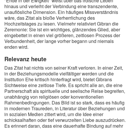
"Ende in der Ewigkeit" weist über das irdische Leben
hinaus und verleiht der Verbindung eine transzendente,
unauflösliche Dimension. Ein häufiges Missverständnis
wäre, das Zitat als bloße Verherrlichung des
Hochzeitstages zu lesen. Vielmehr relativiert Gibran die
Zeremonie: Sie ist ein wichtiges, glänzendes Glied, aber
eingebettet in einen viel größeren, zeitlosen Prozess der
Verbundenheit, der lange vorher begann und niemals
enden wird.
Relevanz heute
Das Zitat hat nichts von seiner Kraft verloren. In einer Zeit,
in der Beziehungsmodelle vielfältiger werden und die
Institution Ehe kritisch hinterfragt wird, bietet Gibrans
Sichtweise eine zeitlose Tiefe. Es spricht alle an, die eine
Partnerschaft als spirituelle und seelische Reise begreifen,
unabhängig von religiösen oder konventionellen
Rahmenbedingungen. Das Bild ist so stark, dass es häufig
in modernen Traureden, in Literatur über Beziehungen und
in sozialen Medien zitiert wird, um die Idee einer
schicksalhaften oder tief verwurzelten Liebe auszudrücken.
Es erinnert daran, dass eine dauerhafte Bindung auf mehr