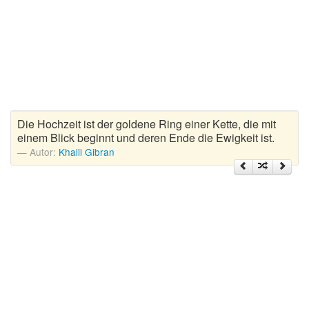
Zitate Hoffnung
Zitate Kinder
Zitate Leben
Zitate Liebe
Zitate Motivation
Zitate Reisen
Die Hochzeit ist der goldene Ring einer Kette, die mit
Zitate Trauer und Tod
einem Blick beginnt und deren Ende die Ewigkeit ist.
Zitate Vertrauen
Autor:
Khalil Gibran
Zitate Weihnachten
Zitate Zeit
Zitate zum Geburtstag
Zitate zum Nachdenken
Zitate zur Geburt
Zitate zur Hochzeit
Zungenbrecher