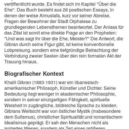
veröffentlicht wurde. Es findet sich im Kapitel "Über die
Ehe". Das Buch besteht aus 26 poetischen Essays, in
denen der weise Almustafa, kurz vor seiner Abreise,
Fragen der Bewohner der Stadt Orphalese zu
grundlegenden Lebensthemen beantwortet. Der Anlass für
das Zitat ist somit eine direkte Frage an den Propheten:
"Und was sagt ihr über die Ehe, Meister?" Die Antwort, die
Gibran durch seine Figur gibt, ist keine konventionelle
Lobpreisung, sondern eine tiefgründige Betrachtung der
Verbindung zweier Seelen über den rein formalen Akt der
Trauung hinaus.
Biografischer Kontext
Khalil Gibran (1883-1931) war ein libanesisch-
amerikanischer Philosoph, Künstler und Dichter. Seine
Bedeutung liegt weniger in akademischer Philosophie,
sondern in seiner einzigartigen Fähigkeit, spirituelle
Weisheit in zugängliche, bildreiche Sprache zu kleiden.
Gibrans Weltsicht war von östlicher Mystik (insbesondere
dem Sufismus), christlicher Spiritualität und romantischem
Idealismus geprägt. Er sah den Menschen nicht als
isoliertes Wesen, sondern als Teil eines größeren,