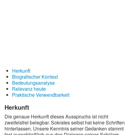
Redewendungen
Lebensweisheiten
Buddhistische Weisheiten
Chinesische Weisheiten
Indianische Weisheiten
Lustige Weisheiten
Sprichwörter
Herkunft
Biografischer Kontext
Deutsche Sprichwörter
Bedeutungsanalyse
Englische Sprichwörter
Relevanz heute
Praktische Verwendbarkeit
Lateinische Sprichwörter
Herkunft
Die genaue Herkunft dieses Ausspruchs ist nicht
zweifelsfrei belegbar. Sokrates selbst hat keine Schriften
hinterlassen. Unsere Kenntnis seiner Gedanken stammt
fast ausschließlich aus den Dialogen seines Schülers