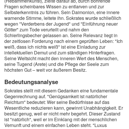
(Hebammenkunst), zielte darauf ab, durch bohrende
Fragen scheinbares Wissen zu entlarven und zur
Selbsterkenntnis zu führen. Sein Daimonion, eine innere
warnende Stimme, leitete ihn. Sokrates wurde schließlich
wegen "Verderbens der Jugend" und "Einführung neuer
Götter" zum Tode verurteilt und nahm den
Schierlingsbecher gelassen an. Seine Relevanz liegt in
der zeitlosen Forderung nach einem geprüften Leben: "Ich
weiß, dass ich nichts weiß" ist eine Einladung zur
intellektuellen Demut und zum ständigen Hinterfragen.
Seine Weltsicht macht den inneren Wert des Menschen,
seine Tugend (Arete) und die Pflege der Seele zum
höchsten Gut – weit vor äußerem Besitz.
Bedeutungsanalyse
Sokrates stellt mit diesem Gedanken eine fundamentale
Gegenrechnung auf. "Genügsamkeit ist natürlicher
Reichtum" bedeutet: Wer seine Bedürfnisse auf das
Wesentliche reduzieren kann, gewinnt Unabhängigkeit. Er
besitzt genug, weil er nicht mehr begehrt. Dieser Zustand
ist "natürlich", weil er im Einklang mit der menschlichen
Vernunft und einem einfachen Leben steht. "Luxus