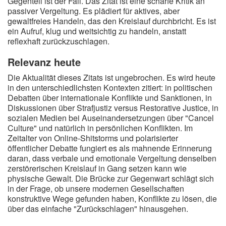
Gegenteil ist der Fall. Das Zitat ist eine scharfe Kritik an
passiver Vergeltung. Es plädiert für aktives, aber
gewaltfreies Handeln, das den Kreislauf durchbricht. Es ist
ein Aufruf, klug und weitsichtig zu handeln, anstatt
reflexhaft zurückzuschlagen.
Relevanz heute
Die Aktualität dieses Zitats ist ungebrochen. Es wird heute
in den unterschiedlichsten Kontexten zitiert: in politischen
Debatten über internationale Konflikte und Sanktionen, in
Diskussionen über Strafjustiz versus Restorative Justice, in
sozialen Medien bei Auseinandersetzungen über "Cancel
Culture" und natürlich in persönlichen Konflikten. Im
Zeitalter von Online-Shitstorms und polarisierter
öffentlicher Debatte fungiert es als mahnende Erinnerung
daran, dass verbale und emotionale Vergeltung denselben
zerstörerischen Kreislauf in Gang setzen kann wie
physische Gewalt. Die Brücke zur Gegenwart schlägt sich
in der Frage, ob unsere modernen Gesellschaften
konstruktive Wege gefunden haben, Konflikte zu lösen, die
über das einfache "Zurückschlagen" hinausgehen.