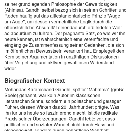
seiner grundlegenden Philosophie der Gewaltlosigkeit
(Ahimsa). Gandhi selbst bezog sich in seinen Schriften und
Reden häufig auf das alttestamentarische Prinzip "Auge
um Auge", um dessen vermeintliche Logik durch die
offensichtliche Absurdität einer dadurch erblindeten Welt
ad absurdum zu führen. Der prägnante Satz, so wie wir ihn
heute kennen, ist wahrscheinlich eine vereinfachte und
eingängige Zusammenfassung seiner Gedanken, die sich
im öffentlichen Bewusstsein verankert hat. Er spiegelt den
Kern seiner Argumentation in unzähligen Diskussionen
über Vergeltung und aktiven gewaltlosen Widerstand
wider.
Biografischer Kontext
Mohandas Karamchand Gandhi, später "Mahatma" (große
Seele) genannt, war kein Autor im klassischen
literarischen Sinne, sondern ein politischer und geistiger
Führer, dessen Wirken das 20. Jahrhundert prägte. Was
ihn für uns heute so faszinierend macht, ist die radikale
Praxis seiner Überzeugungen. Gandhi lebte vor, dass
politischer und sozialer Wandel nicht durch Hass und
Gegengewalt, sondern durch beharrliche Wahrheit