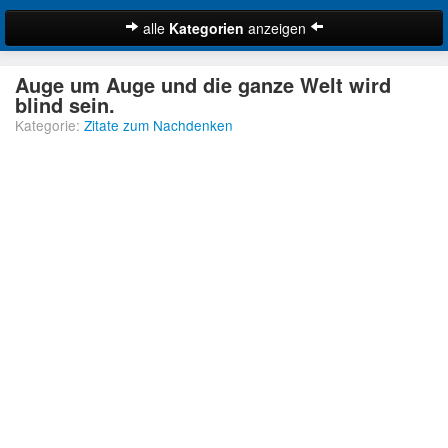
alle
Kategorien
anzeigen
Zitate
Auge um Auge und die ganze Welt wird
Bibelzitate
blind sein.
Kategorie:
Zitate zum Nachdenken
Lustige Zitate
Schöne Zitate
Traurige Zitate
Zitate Abschied
Zitate Ehe
Zitate Enttäuschung
Zitate Erfolg
Suche
Zitate Familie
Zitate Freiheit
Zitate Freundschaft
Zitate Glück