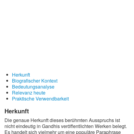
Redewendungen
Lebensweisheiten
Buddhistische Weisheiten
Chinesische Weisheiten
Indianische Weisheiten
Lustige Weisheiten
Sprichwörter
Herkunft
Deutsche Sprichwörter
Biografischer Kontext
Bedeutungsanalyse
Englische Sprichwörter
Relevanz heute
Lateinische Sprichwörter
Praktische Verwendbarkeit
Herkunft
Die genaue Herkunft dieses berühmten Ausspruchs ist
nicht eindeutig in Gandhis veröffentlichten Werken belegt.
Es handelt sich vielmehr um eine populäre Paraphrase