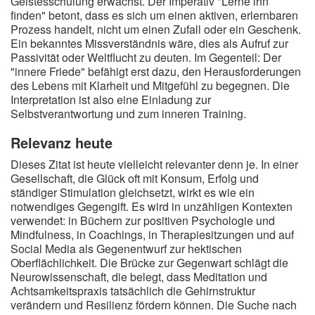
Geistesschulung erwächst. Der Imperativ "Lerne ihn
finden" betont, dass es sich um einen aktiven, erlernbaren
Prozess handelt, nicht um einen Zufall oder ein Geschenk.
Ein bekanntes Missverständnis wäre, dies als Aufruf zur
Passivität oder Weltflucht zu deuten. Im Gegenteil: Der
"innere Friede" befähigt erst dazu, den Herausforderungen
des Lebens mit Klarheit und Mitgefühl zu begegnen. Die
Interpretation ist also eine Einladung zur
Selbstverantwortung und zum inneren Training.
Relevanz heute
Dieses Zitat ist heute vielleicht relevanter denn je. In einer
Gesellschaft, die Glück oft mit Konsum, Erfolg und
ständiger Stimulation gleichsetzt, wirkt es wie ein
notwendiges Gegengift. Es wird in unzähligen Kontexten
verwendet: in Büchern zur positiven Psychologie und
Mindfulness, in Coachings, in Therapiesitzungen und auf
Social Media als Gegenentwurf zur hektischen
Oberflächlichkeit. Die Brücke zur Gegenwart schlägt die
Neurowissenschaft, die belegt, dass Meditation und
Achtsamkeitspraxis tatsächlich die Gehirnstruktur
verändern und Resilienz fördern können. Die Suche nach