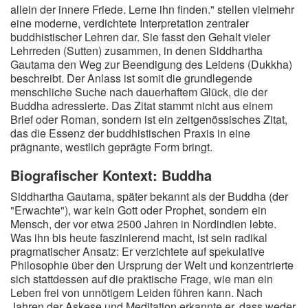
allein der innere Friede. Lerne ihn finden." stellen vielmehr
eine moderne, verdichtete Interpretation zentraler
buddhistischer Lehren dar. Sie fasst den Gehalt vieler
Lehrreden (Sutten) zusammen, in denen Siddhartha
Gautama den Weg zur Beendigung des Leidens (Dukkha)
beschreibt. Der Anlass ist somit die grundlegende
menschliche Suche nach dauerhaftem Glück, die der
Buddha adressierte. Das Zitat stammt nicht aus einem
Brief oder Roman, sondern ist ein zeitgenössisches Zitat,
das die Essenz der buddhistischen Praxis in eine
prägnante, westlich geprägte Form bringt.
Biografischer Kontext: Buddha
Siddhartha Gautama, später bekannt als der Buddha (der
"Erwachte"), war kein Gott oder Prophet, sondern ein
Mensch, der vor etwa 2500 Jahren in Nordindien lebte.
Was ihn bis heute faszinierend macht, ist sein radikal
pragmatischer Ansatz: Er verzichtete auf spekulative
Philosophie über den Ursprung der Welt und konzentrierte
sich stattdessen auf die praktische Frage, wie man ein
Leben frei von unnötigem Leiden führen kann. Nach
Jahren der Askese und Meditation erkannte er, dass weder