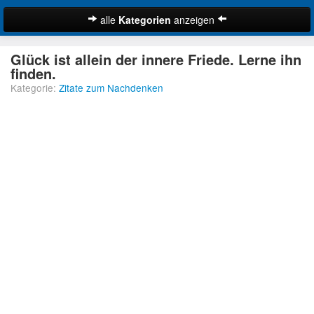
alle
Kategorien
anzeigen
Zitate
Glück ist allein der innere Friede. Lerne ihn
Bibelzitate
finden.
Kategorie:
Zitate zum Nachdenken
Lustige Zitate
Schöne Zitate
Traurige Zitate
Zitate Abschied
Zitate Ehe
Zitate Enttäuschung
Zitate Erfolg
Suche
Zitate Familie
Zitate Freiheit
Zitate Freundschaft
Zitate Glück