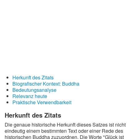
Redewendungen
Lebensweisheiten
Buddhistische Weisheiten
Chinesische Weisheiten
Indianische Weisheiten
Lustige Weisheiten
Sprichwörter
Herkunft des Zitats
Deutsche Sprichwörter
Biografischer Kontext: Buddha
Bedeutungsanalyse
Englische Sprichwörter
Relevanz heute
Lateinische Sprichwörter
Praktische Verwendbarkeit
Herkunft des Zitats
Die genaue historische Herkunft dieses Satzes ist nicht
eindeutig einem bestimmten Text oder einer Rede des
historischen Buddha zuzuordnen. Die Worte "Glück ist