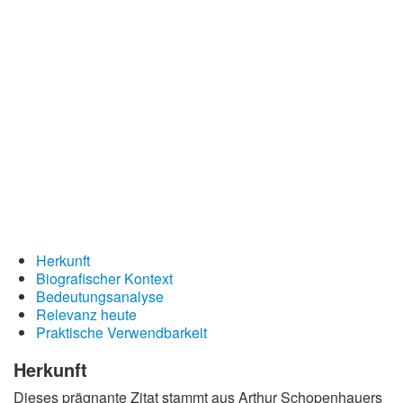
Redewendungen
Lebensweisheiten
Buddhistische Weisheiten
Chinesische Weisheiten
Indianische Weisheiten
Lustige Weisheiten
Sprichwörter
Deutsche Sprichwörter
Herkunft
Englische Sprichwörter
Biografischer Kontext
Lateinische Sprichwörter
Bedeutungsanalyse
Relevanz heute
Praktische Verwendbarkeit
Herkunft
Dieses prägnante Zitat stammt aus Arthur Schopenhauers