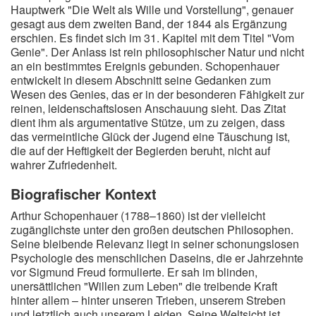
Hauptwerk "Die Welt als Wille und Vorstellung", genauer
gesagt aus dem zweiten Band, der 1844 als Ergänzung
erschien. Es findet sich im 31. Kapitel mit dem Titel "Vom
Genie". Der Anlass ist rein philosophischer Natur und nicht
an ein bestimmtes Ereignis gebunden. Schopenhauer
entwickelt in diesem Abschnitt seine Gedanken zum
Wesen des Genies, das er in der besonderen Fähigkeit zur
reinen, leidenschaftslosen Anschauung sieht. Das Zitat
dient ihm als argumentative Stütze, um zu zeigen, dass
das vermeintliche Glück der Jugend eine Täuschung ist,
die auf der Heftigkeit der Begierden beruht, nicht auf
wahrer Zufriedenheit.
Biografischer Kontext
Arthur Schopenhauer (1788–1860) ist der vielleicht
zugänglichste unter den großen deutschen Philosophen.
Seine bleibende Relevanz liegt in seiner schonungslosen
Psychologie des menschlichen Daseins, die er Jahrzehnte
vor Sigmund Freud formulierte. Er sah im blinden,
unersättlichen "Willen zum Leben" die treibende Kraft
hinter allem – hinter unseren Trieben, unserem Streben
und letztlich auch unserem Leiden. Seine Weltsicht ist