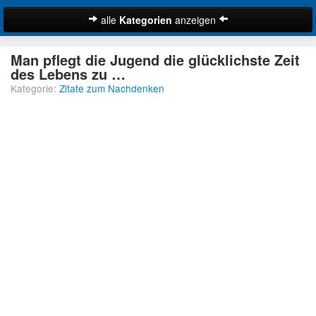
alle
Kategorien
anzeigen
Zitate
Man pflegt die Jugend die glücklichste Zeit
Bibelzitate
des Lebens zu …
Kategorie:
Zitate zum Nachdenken
Lustige Zitate
Schöne Zitate
Traurige Zitate
Zitate Abschied
Zitate Ehe
Zitate Enttäuschung
Zitate Erfolg
Suche
Zitate Familie
Zitate Freiheit
Zitate Freundschaft
Zitate Glück