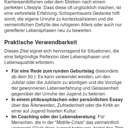
Karriereambitionen oder dem Streben nach einem
perfekten Lifestyle. Dass diese oft unglücklich machen, ist
eine verbreitete Erfahrung. Schopenhauers Gedanke hilft
somit, die eigene Unruhe zu kontextualisieren und die
vermeintlichen Defizite des ruhigeren Alters oder auch nur
gereifterer Lebensphasen neu zu bewerten.
Praktische Verwendbarkeit
Dieses Zitat eignet sich hervorragend für Situationen, die
eine tiefgründige Reflexion über Lebensphasen und
Lebensqualität erfordern.
Für eine Rede zum runden Geburtstag
(besonders
ab dem 50.): Es kann verwendet werden, um den
Jubilar oder die Jubilarin zu würdigen und die Vorzüge
der gewonnenen Lebenserfahrung und Gelassenheit
gegenüber der Unruhe der Jugend zu betonen.
In einem philosophischen oder persönlichen Essay
über das Älterwerden, Zufriedenheit oder die Kritik an
einer auf Jugend fixierten Kultur.
Im Coaching oder der Lebensberatung
: Für
Menschen, die in der "Midlife-Crisis" das vermeintlich
verpasste Glück ihrer Jugend betrauern, bietet das Zitat