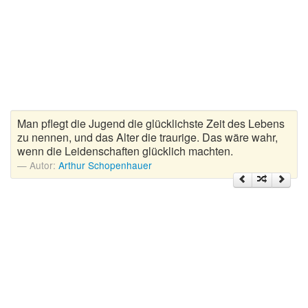
Zitate Hoffnung
Zitate Kinder
Zitate Leben
Zitate Liebe
Zitate Motivation
Zitate Reisen
Man pflegt die Jugend die glücklichste Zeit des Lebens
Zitate Trauer und Tod
zu nennen, und das Alter die traurige. Das wäre wahr,
wenn die Leidenschaften glücklich machten.
Zitate Vertrauen
Autor:
Arthur Schopenhauer
Zitate Weihnachten
Zitate Zeit
Zitate zum Geburtstag
Zitate zum Nachdenken
Zitate zur Geburt
Zitate zur Hochzeit
Zungenbrecher