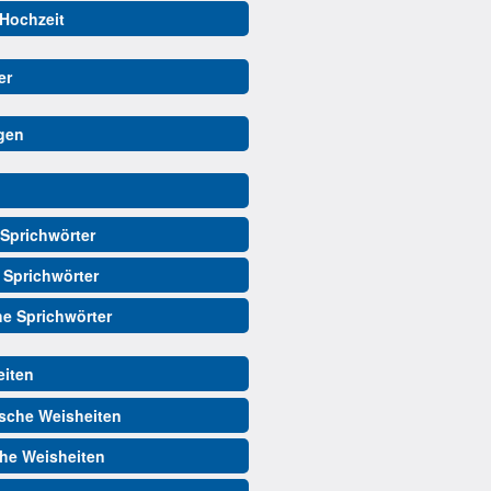
 Hochzeit
er
gen
Sprichwörter
 Sprichwörter
he Sprichwörter
iten
sche Weisheiten
he Weisheiten