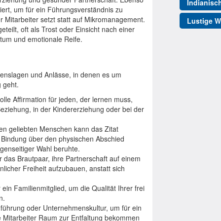
Indianisc
ert, um für ein Führungsverständnis zu
 Mitarbeiter setzt statt auf Mikromanagement.
Lustige W
teilt, oft als Trost oder Einsicht nach einer
stum und emotionale Reife.
Lebenslagen und Anlässe, in denen es um
 geht.
olle Affirmation für jeden, der lernen muss,
Beziehung, in der Kindererziehung oder bei der
nen geliebten Menschen kann das Zitat
nd Bindung über den physischen Abschied
egenseitiger Wahl beruhte.
 das Brautpaar, ihre Partnerschaft auf einem
cher Freiheit aufzubauen, anstatt sich
in Familienmitglied, um die Qualität Ihrer frei
n.
ührung oder Unternehmenskultur, um für ein
te Mitarbeiter Raum zur Entfaltung bekommen