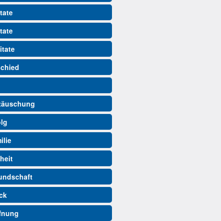
tate
tate
itate
schied
ttäuschung
olg
ilie
iheit
eundschaft
ück
ffnung