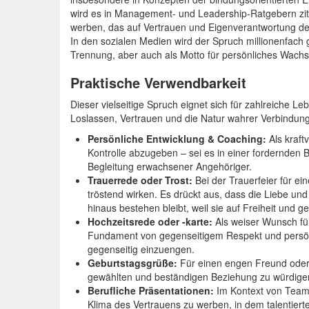
wird es in Management- und Leadership-Ratgebern ziti
werben, das auf Vertrauen und Eigenverantwortung der
In den sozialen Medien wird der Spruch millionenfach ge
Trennung, aber auch als Motto für persönliches Wach
Praktische Verwendbarkeit
Dieser vielseitige Spruch eignet sich für zahlreiche 
Loslassen, Vertrauen und die Natur wahrer Verbindung
Persönliche Entwicklung & Coaching:
Als kraftv
Kontrolle abzugeben – sei es in einer fordernden 
Begleitung erwachsener Angehöriger.
Trauerrede oder Trost:
Bei der Trauerfeier für ei
tröstend wirken. Es drückt aus, dass die Liebe u
hinaus bestehen bleibt, weil sie auf Freiheit und g
Hochzeitsrede oder -karte:
Als weiser Wunsch für
Fundament von gegenseitigem Respekt und persönli
gegenseitig einzuengen.
Geburtstagsgrüße:
Für einen engen Freund oder e
gewählten und beständigen Beziehung zu würdige
Berufliche Präsentationen:
Im Kontext von Teamf
Klima des Vertrauens zu werben, in dem talentier