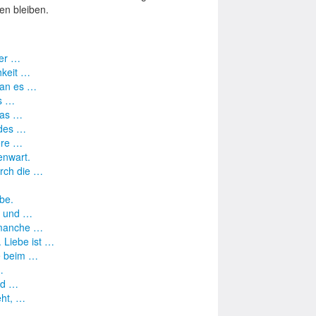
n bleiben.
der …
hkeit …
man es …
es …
Das …
 des …
sere …
enwart.
urch die …
be.
n und …
, manche …
 Liebe ist …
ie beim …
…
und …
eht, …