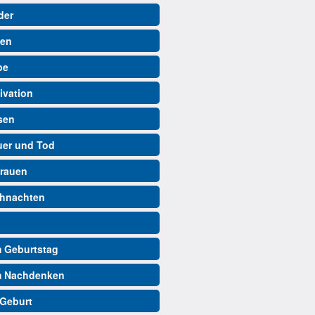
der
ben
be
ivation
isen
auer und Tod
trauen
ihnachten
m Geburtstag
m Nachdenken
 Geburt