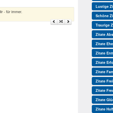
Lustige Zi
ir - für immer.
Schöne Zi
Traurige Z
Zitate Ab
Zitate Ehe
Zitate En
Zitate Erf
Zitate Fam
Zitate Fre
Zitate Fr
Zitate Gl
Zitate Ho