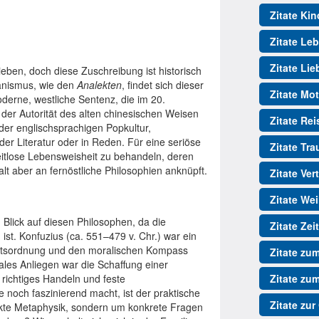
Zitate Kin
Zitate Le
Zitate Lie
ieben, doch diese Zuschreibung ist historisch
ianismus, wie den
Analekten
, findet sich dieser
Zitate Mot
oderne, westliche Sentenz, die im 20.
der Autorität des alten chinesischen Weisen
Zitate Re
 der englischsprachigen Popkultur,
er Literatur oder in Reden. Für eine seriöse
Zitate Tr
zeitlose Lebensweisheit zu behandeln, deren
alt aber an fernöstliche Philosophien anknüpft.
Zitate Ver
Zitate We
 Blick auf diesen Philosophen, da die
Zitate Zeit
ist. Konfuzius (ca. 551–479 v. Chr.) war ein
aftsordnung und den moralischen Kompass
Zitate zu
ales Anliegen war die Schaffung einer
richtiges Handeln und feste
Zitate zu
 noch faszinierend macht, ist der praktische
Zitate zur
akte Metaphysik, sondern um konkrete Fragen