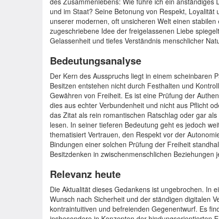
des Zusammenlebens: Wie führe ich ein anständiges Le
und im Staat? Seine Betonung von Respekt, Loyalität u
unserer modernen, oft unsicheren Welt einen stabilen 
zugeschriebene Idee der freigelassenen Liebe spiege
Gelassenheit und tiefes Verständnis menschlicher Natu
Bedeutungsanalyse
Der Kern des Ausspruchs liegt in einem scheinbaren 
Besitzen entstehen nicht durch Festhalten und Kontro
Gewähren von Freiheit. Es ist eine Prüfung der Authenti
dies aus echter Verbundenheit und nicht aus Pflicht od
das Zitat als rein romantischen Ratschlag oder gar al
lesen. In seiner tieferen Bedeutung geht es jedoch we
thematisiert Vertrauen, den Respekt vor der Autonomi
Bindungen einer solchen Prüfung der Freiheit standhal
Besitzdenken in zwischenmenschlichen Beziehungen je
Relevanz heute
Die Aktualität dieses Gedankens ist ungebrochen. In ei
Wunsch nach Sicherheit und der ständigen digitalen Verf
kontraintuitiven und befreienden Gegenentwurf. Es fi
insbesondere in Konzepten der bindungsorientierten 