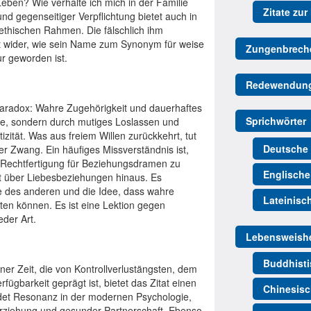
ben? Wie verhalte ich mich in der Familie
Zitate zur
nd gegenseitiger Verpflichtung bietet auch in
ethischen Rahmen. Die fälschlich ihm
lt wider, wie sein Name zum Synonym für weise
Zungenbrech
r geworden ist.
Redewendun
Paradox: Wahre Zugehörigkeit und dauerhaftes
Sprichwörter
lle, sondern durch mutiges Loslassen und
zität. Was aus freiem Willen zurückkehrt, tut
Deutsche 
er Zwang. Ein häufiges Missverständnis ist,
s Rechtfertigung für Beziehungsdramen zu
Englische
it über Liebesbeziehungen hinaus. Es
e des anderen und die Idee, dass wahre
Lateinisc
ten können. Es ist eine Lektion gegen
der Art.
Lebensweishe
Buddhisti
ner Zeit, die von Kontrollverlustängsten, dem
ügbarkeit geprägt ist, bietet das Zitat einen
Chinesisc
ndet Resonanz in der modernen Psychologie,
Erziehung und gesunder Partnerschaft. Ebenso