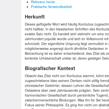
Relevanz heute
Praktische Verwendbarkeit
Herkunft
Dieses geflügelte Wort wird häufig Konfuzius zugeschr
nicht haltbar. In den klassischen Schriften des Konfuz
exakte Satz nicht. Es handelt sich vielmehr um eine m
Jahrhundert populär wurde und sich im Volksmund mit 
schmückt. Der eigentliche Ursprung liegt vermutlich in
möglicherweise angeregt durch ähnliche Gedanken in d
Betrachtung ist es daher entscheidend, das Zitat als 
konkrete Urheberschaft unklar ist, deren geistiger Geh
Biografischer Kontext
Obwohl das Zitat nicht von Konfuzius stammt, lohnt ein
zugeschriebene Idee seinem Denken nicht völlig fremd 
chinesischer Gelehrter, dessen Lehren die Gesellsch
Ostasiens über zwei Jahrtausende prägten. Sein zentr
harmonischen Gesellschaft durch persönliche Tugend, 
zwischenmenschliche Bindungen. Was ihn für Sie heute
Fokus seiner Philosophie. Es ging ihm nicht um abstr