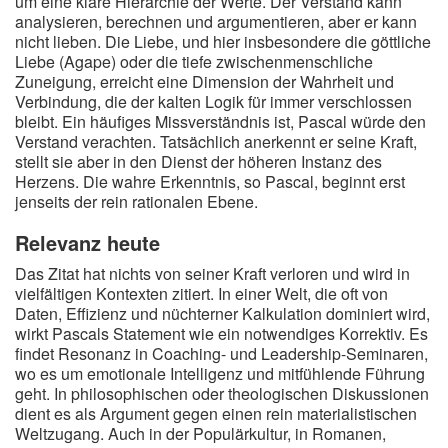
um eine klare Hierarchie der Werte. Der Verstand kann
analysieren, berechnen und argumentieren, aber er kann
nicht lieben. Die Liebe, und hier insbesondere die göttliche
Liebe (Agape) oder die tiefe zwischenmenschliche
Zuneigung, erreicht eine Dimension der Wahrheit und
Verbindung, die der kalten Logik für immer verschlossen
bleibt. Ein häufiges Missverständnis ist, Pascal würde den
Verstand verachten. Tatsächlich anerkennt er seine Kraft,
stellt sie aber in den Dienst der höheren Instanz des
Herzens. Die wahre Erkenntnis, so Pascal, beginnt erst
jenseits der rein rationalen Ebene.
Relevanz heute
Das Zitat hat nichts von seiner Kraft verloren und wird in
vielfältigen Kontexten zitiert. In einer Welt, die oft von
Daten, Effizienz und nüchterner Kalkulation dominiert wird,
wirkt Pascals Statement wie ein notwendiges Korrektiv. Es
findet Resonanz in Coaching- und Leadership-Seminaren,
wo es um emotionale Intelligenz und mitfühlende Führung
geht. In philosophischen oder theologischen Diskussionen
dient es als Argument gegen einen rein materialistischen
Weltzugang. Auch in der Populärkultur, in Romanen,