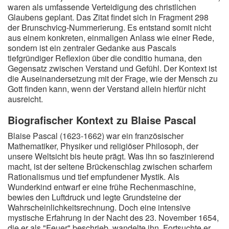
waren als umfassende Verteidigung des christlichen
Glaubens geplant. Das Zitat findet sich in Fragment 298
der Brunschvicg-Nummerierung. Es entstand somit nicht
aus einem konkreten, einmaligen Anlass wie einer Rede,
sondern ist ein zentraler Gedanke aus Pascals
tiefgründiger Reflexion über die conditio humana, den
Gegensatz zwischen Verstand und Gefühl. Der Kontext ist
die Auseinandersetzung mit der Frage, wie der Mensch zu
Gott finden kann, wenn der Verstand allein hierfür nicht
ausreicht.
Biografischer Kontext zu Blaise Pascal
Blaise Pascal (1623-1662) war ein französischer
Mathematiker, Physiker und religiöser Philosoph, der
unsere Weltsicht bis heute prägt. Was ihn so faszinierend
macht, ist der seltene Brückenschlag zwischen scharfem
Rationalismus und tief empfundener Mystik. Als
Wunderkind entwarf er eine frühe Rechenmaschine,
bewies den Luftdruck und legte Grundsteine der
Wahrscheinlichkeitsrechnung. Doch eine intensive
mystische Erfahrung in der Nacht des 23. November 1654,
die er als "Feuer" beschrieb, wandelte ihn. Fortsuchte er