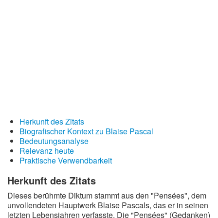
Redewendungen
Lebensweisheiten
Buddhistische Weisheiten
Chinesische Weisheiten
Indianische Weisheiten
Lustige Weisheiten
Sprichwörter
Herkunft des Zitats
Deutsche Sprichwörter
Biografischer Kontext zu Blaise Pascal
Bedeutungsanalyse
Englische Sprichwörter
Relevanz heute
Lateinische Sprichwörter
Praktische Verwendbarkeit
Herkunft des Zitats
Dieses berühmte Diktum stammt aus den "Pensées", dem
unvollendeten Hauptwerk Blaise Pascals, das er in seinen
letzten Lebensjahren verfasste. Die "Pensées" (Gedanken)