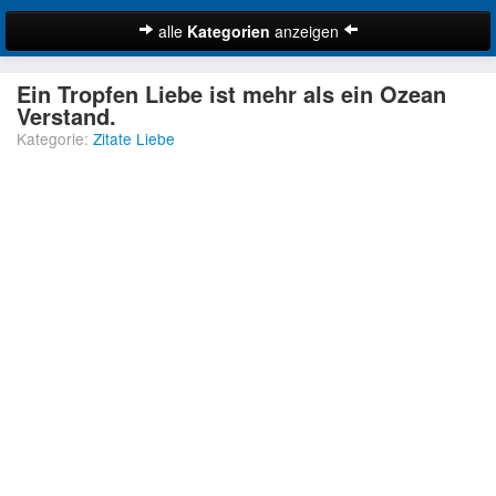
alle
Kategorien
anzeigen
Zitate
Ein Tropfen Liebe ist mehr als ein Ozean
Bibelzitate
Verstand.
Kategorie:
Zitate Liebe
Lustige Zitate
Schöne Zitate
Traurige Zitate
Zitate Abschied
Zitate Ehe
Zitate Enttäuschung
Zitate Erfolg
Suche
Zitate Familie
Zitate Freiheit
Zitate Freundschaft
Zitate Glück