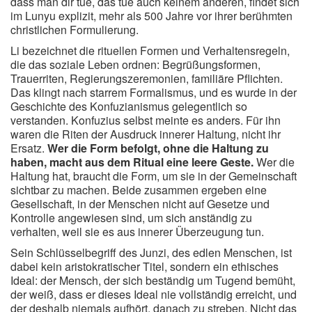
dass man dir tue, das tue auch keinem anderen, findet sich
im Lunyu explizit, mehr als 500 Jahre vor ihrer berühmten
christlichen Formulierung.
Li bezeichnet die rituellen Formen und Verhaltensregeln,
die das soziale Leben ordnen: Begrüßungsformen,
Trauerriten, Regierungszeremonien, familiäre Pflichten.
Das klingt nach starrem Formalismus, und es wurde in der
Geschichte des Konfuzianismus gelegentlich so
verstanden. Konfuzius selbst meinte es anders. Für ihn
waren die Riten der Ausdruck innerer Haltung, nicht ihr
Ersatz.
Wer die Form befolgt, ohne die Haltung zu
haben, macht aus dem Ritual eine leere Geste.
Wer die
Haltung hat, braucht die Form, um sie in der Gemeinschaft
sichtbar zu machen. Beide zusammen ergeben eine
Gesellschaft, in der Menschen nicht auf Gesetze und
Kontrolle angewiesen sind, um sich anständig zu
verhalten, weil sie es aus innerer Überzeugung tun.
Sein Schlüsselbegriff des Junzi, des edlen Menschen, ist
dabei kein aristokratischer Titel, sondern ein ethisches
Ideal: der Mensch, der sich beständig um Tugend bemüht,
der weiß, dass er dieses Ideal nie vollständig erreicht, und
der deshalb niemals aufhört, danach zu streben. Nicht das