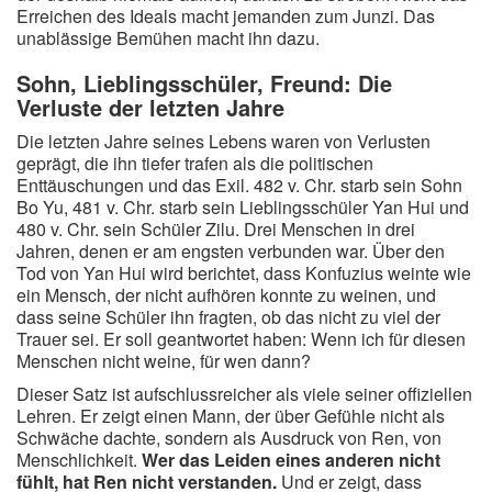
Erreichen des Ideals macht jemanden zum Junzi. Das
unablässige Bemühen macht ihn dazu.
Sohn, Lieblingsschüler, Freund: Die
Verluste der letzten Jahre
Die letzten Jahre seines Lebens waren von Verlusten
geprägt, die ihn tiefer trafen als die politischen
Enttäuschungen und das Exil. 482 v. Chr. starb sein Sohn
Bo Yu, 481 v. Chr. starb sein Lieblingsschüler Yan Hui und
480 v. Chr. sein Schüler Zilu. Drei Menschen in drei
Jahren, denen er am engsten verbunden war. Über den
Tod von Yan Hui wird berichtet, dass Konfuzius weinte wie
ein Mensch, der nicht aufhören konnte zu weinen, und
dass seine Schüler ihn fragten, ob das nicht zu viel der
Trauer sei. Er soll geantwortet haben: Wenn ich für diesen
Menschen nicht weine, für wen dann?
Dieser Satz ist aufschlussreicher als viele seiner offiziellen
Lehren. Er zeigt einen Mann, der über Gefühle nicht als
Schwäche dachte, sondern als Ausdruck von Ren, von
Menschlichkeit.
Wer das Leiden eines anderen nicht
fühlt, hat Ren nicht verstanden.
Und er zeigt, dass