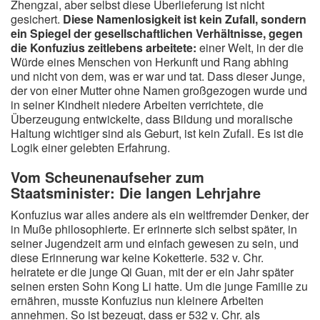
Zhengzai, aber selbst diese Überlieferung ist nicht
gesichert.
Diese Namenlosigkeit ist kein Zufall, sondern
ein Spiegel der gesellschaftlichen Verhältnisse, gegen
die Konfuzius zeitlebens arbeitete:
einer Welt, in der die
Würde eines Menschen von Herkunft und Rang abhing
und nicht von dem, was er war und tat. Dass dieser Junge,
der von einer Mutter ohne Namen großgezogen wurde und
in seiner Kindheit niedere Arbeiten verrichtete, die
Überzeugung entwickelte, dass Bildung und moralische
Haltung wichtiger sind als Geburt, ist kein Zufall. Es ist die
Logik einer gelebten Erfahrung.
Vom Scheunenaufseher zum
Staatsminister: Die langen Lehrjahre
Konfuzius war alles andere als ein weltfremder Denker, der
in Muße philosophierte. Er erinnerte sich selbst später, in
seiner Jugendzeit arm und einfach gewesen zu sein, und
diese Erinnerung war keine Koketterie. 532 v. Chr.
heiratete er die junge Qi Guan, mit der er ein Jahr später
seinen ersten Sohn Kong Li hatte. Um die junge Familie zu
ernähren, musste Konfuzius nun kleinere Arbeiten
annehmen. So ist bezeugt, dass er 532 v. Chr. als