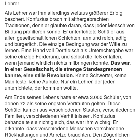
Lehrer.
Als Lehrer war ihm allerdings weitaus größerer Erfolg
beschert. Konfuzius brach mit althergebrachten
Traditionen, denn er glaubte daran, dass jeder Mensch von
Bildung profitieren könne. Er unterrichtete Schüler aus
allen gesellschaftlichen Schichten, arm und reich, adlig
und bürgerlich. Die einzige Bedingung war der Wille zu
lernen. Eine Hand voll Dörrfleisch als Unterrichtsgabe war
seine einzige Forderung, und selbst die ließ er fallen,
wenn jemand wirklich nichts mitbringen konnte.
Das war,
in einer Gesellschaft, die strenge Standesgrenzen
kannte, eine stille Revolution.
Keine Schwerter, keine
Manifeste, keine Aufrufe. Nur ein Lehrer, der jeden
unterrichtete, der kommen wollte.
Am Ende seines Lebens hatte er etwa 3.000 Schüler, von
denen 72 als seine engsten Vertrauten gelten. Diese
Schüler kamen aus verschiedenen Staaten, verschiedenen
Familien, verschiedenen Verhältnissen. Konfuzius
behandelte sie nicht gleich, das war ihm wichtig: Er
erkannte, dass verschiedene Menschen verschiedene
Rückhaltungen und Anreize brauchten. Den Zögerlichen