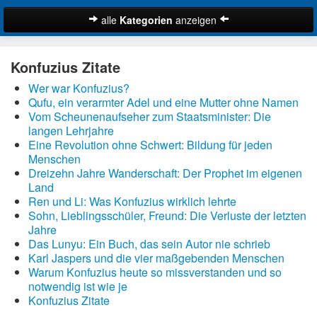
alle
Kategorien
anzeigen
Zitate
Konfuzius Zitate
Bibelzitate
Wer war Konfuzius?
Lustige Zitate
Qufu, ein verarmter Adel und eine Mutter ohne Namen
Schöne Zitate
Vom Scheunenaufseher zum Staatsminister: Die
langen Lehrjahre
Traurige Zitate
Eine Revolution ohne Schwert: Bildung für jeden
Zitate Abschied
Menschen
Dreizehn Jahre Wanderschaft: Der Prophet im eigenen
Zitate Ehe
Land
Zitate Enttäuschung
Ren und Li: Was Konfuzius wirklich lehrte
Sohn, Lieblingsschüler, Freund: Die Verluste der letzten
Zitate Erfolg
Jahre
Suche
Zitate Familie
Das Lunyu: Ein Buch, das sein Autor nie schrieb
Karl Jaspers und die vier maßgebenden Menschen
Zitate Freiheit
Warum Konfuzius heute so missverstanden und so
Zitate Freundschaft
notwendig ist wie je
Konfuzius Zitate
Zitate Glück