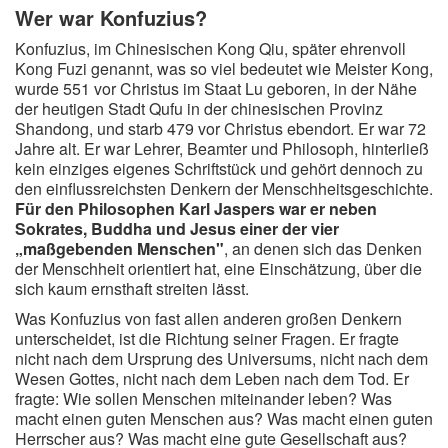
Zitate Hoffnung
Wer war Konfuzius?
Zitate Kinder
Konfuzius, im Chinesischen Kong Qiu, später ehrenvoll
Kong Fuzi genannt, was so viel bedeutet wie Meister Kong,
Zitate Leben
wurde 551 vor Christus im Staat Lu geboren, in der Nähe
Zitate Liebe
der heutigen Stadt Qufu in der chinesischen Provinz
Shandong, und starb 479 vor Christus ebendort. Er war 72
Zitate Motivation
Jahre alt. Er war Lehrer, Beamter und Philosoph, hinterließ
Zitate Reisen
kein einziges eigenes Schriftstück und gehört dennoch zu
den einflussreichsten Denkern der Menschheitsgeschichte.
Zitate Trauer und Tod
Für den Philosophen Karl Jaspers war er neben
Zitate Vertrauen
Sokrates, Buddha und Jesus einer der vier
„maßgebenden Menschen"
, an denen sich das Denken
Zitate Weihnachten
der Menschheit orientiert hat, eine Einschätzung, über die
Zitate Zeit
sich kaum ernsthaft streiten lässt.
Zitate zum Geburtstag
Was Konfuzius von fast allen anderen großen Denkern
unterscheidet, ist die Richtung seiner Fragen. Er fragte
Zitate zum Nachdenken
nicht nach dem Ursprung des Universums, nicht nach dem
Zitate zur Geburt
Wesen Gottes, nicht nach dem Leben nach dem Tod. Er
fragte: Wie sollen Menschen miteinander leben? Was
Zitate zur Hochzeit
macht einen guten Menschen aus? Was macht einen guten
Zungenbrecher
Herrscher aus? Was macht eine gute Gesellschaft aus?