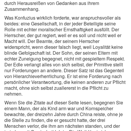
durch Herausreißen von Gedanken aus ihrem
Zusammenhang.
Was Konfuzius wirklich forderte, war anspruchsvoller als
beides: eine Gesellschaft, in der jeder Beteiligte seine
Rolle mit echter moralischer Ernsthaftigkeit ausfüllt. Der
Herrscher, der gut regiert, weil er es soll und nicht weil er
Macht will. Der Beamte, der seinem Herrscher
widerspricht, wenn dieser falsch liegt, weil Loyalität keine
blinde Gefolgschaft ist. Der Sohn, der seinen Eltern mit
echter Zuneigung begegnet, nicht mit gespieltem Respekt.
Der Edle verlangt alles von sich selbst, der Primitive stellt
nur Forderungen an andere. Dieser Satz ist das Gegenteil
von Hierarchieverherrlichung. Er ist eine Forderung nach
persönlicher Verantwortung, die keinen anderen zur Pflicht
macht, ohne sich selbst zuallererst in die Pflicht zu
nehmen.
Wenn Sie die Zitate auf dieser Seite lesen, begegnen Sie
einem Mann, der als Kind arm war und Kornspeicher
bewachte, der dreizehn Jahre durch China reiste, ohne je
die Stelle zu finden, die er gesucht hatte, der drei
Menschen verlor, die ihm am nächsten standen, und der