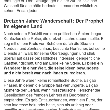
ermutigte er. Den Draufgänger hielt er zurück. Gleiche
Weisheit für alle hätte bedeutet, niemanden wirklich zu
sehen. Er sah jeden.
Dreizehn Jahre Wanderschaft: Der Prophet
im eigenen Land
Nach seinem Rücktritt von den politischen Ämtern begann
Konfuzius eine Reise, die dreizehn Jahre dauern sollte. Er
zog mit einem Kreis von Schülern durch die Staaten
Nordost- und Zentralchinas, besuchte Herrscher, bot seine
Dienste an, warb für seine Überzeugungen und stieß
überall auf dasselbe: Höfliches Interesse, gelegentliche
Gastfreundschaft, und am Ende keine Stelle.
Er blieb ein
Wanderer in einer Welt, die seine Ideen bewunderte
und nicht bereit war, nach ihnen zu regieren.
Diese Jahre waren keine romantische Suche. Es gab
Phasen, in denen die Gruppe fast verhungerte. Es gab
Momente der Gefahr, wenn misstrauische Herrscher die
Gesellschaft des fremden Lehrers als Bedrohung
empfanden. Es gab Enttäuschungen, wenn ein Fürst, der
sein Interesse bekundet hatte, sich als unfähig oder
unwillig zur Umsetzung erwies. Konfuzius soll in diesen