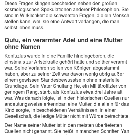
Diese Fragen klingen bescheiden neben den großen
Redewendungen
kosmologischen Spekulationen anderer Philosophien. Sie
sind in Wirklichkeit die schwersten Fragen, die ein Mensch
Lebensweisheiten
stellen kann, weil sie eine Antwort verlangen, die man
selbst leben muss.
Buddhistische Weisheiten
Qufu, ein verarmter Adel und eine Mutter
Chinesische Weisheiten
ohne Namen
Indianische Weisheiten
Konfuzius wurde in eine Familie hineingeboren, die
Lustige Weisheiten
einstmals zur Aristokratie gehört hatte und seither verarmt
war. Seine Vorfahren sollen von Königen abgestammt
Sprichwörter
haben, aber zu seiner Zeit war davon wenig übrig außer
Deutsche Sprichwörter
einem gewissen Standesbewusstsein ohne materielle
Grundlage. Sein Vater Shuliang He, ein Militäroffizier von
Englische Sprichwörter
geringem Rang, starb, als Konfuzius etwa drei Jahre alt
Lateinische Sprichwörter
war. Was danach folgte, ist in den historischen Quellen nur
andeutungsweise erkennbar: eine Mutter, die allein für das
Kind sorgte, in bescheidenen Verhältnissen, in einer
Gesellschaft, die ledige Mütter nicht mit Würde betrachtete.
Der Name seiner Mutter ist in den meisten überlieferten
Quellen nicht genannt. Sie heißt in manchen Schriften Yan