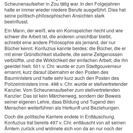
Scheunenaufseher in Zou tätig war. In den Folgejahren
hatte er immer wieder niedere Berufe ausgeführt. Dies hat
seine politisch-philosophischen Ansichten stark
beeinflusst.
Ein Mann, der weiß, wie ein Kornspeicher riecht und wie
schwer die Arbeit ist, die anderen unsichtbar bleibt,
schreibt eine andere Philosophie als jemand, der nur
Bücher kennt. Konfuzius kannte beides: die Bücher, die er
mit einer Gründlichkeit studierte, die seine Zeitgenossen
verblüffte, und die Wirklichkeit der einfachen Arbeit, die ihn
geerdet hielt. 501 v. Chr. wurde er zum Stadtgouverneur
ernannt, kurz darauf übernahm er den Posten des
Bauministers und hatte sehr kurz auch den Posten des
Polizeiministers inne. 498 v. Chr. wurde er stellvertretender
Kanzler. Vom Scheunenaufseher zum stellvertretenden
Kanzler: Das ist kein Märchenweg, sondern der Beweis
seiner eigenen Lehre, dass Bildung und Tugend den
Menschen weiterführen als Herkunft und Beziehungen.
Doch die politische Karriere endete in Enttäuschung.
Konfuzius trat bereits 497 v. Chr. enttäuscht von all seinen
Ämtern zurück und widmete sich von da an nur noch der