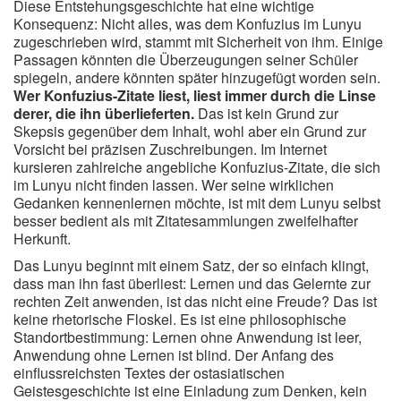
Diese Entstehungsgeschichte hat eine wichtige
Konsequenz: Nicht alles, was dem Konfuzius im Lunyu
zugeschrieben wird, stammt mit Sicherheit von ihm. Einige
Passagen könnten die Überzeugungen seiner Schüler
spiegeln, andere könnten später hinzugefügt worden sein.
Wer Konfuzius-Zitate liest, liest immer durch die Linse
derer, die ihn überlieferten.
Das ist kein Grund zur
Skepsis gegenüber dem Inhalt, wohl aber ein Grund zur
Vorsicht bei präzisen Zuschreibungen. Im Internet
kursieren zahlreiche angebliche Konfuzius-Zitate, die sich
im Lunyu nicht finden lassen. Wer seine wirklichen
Gedanken kennenlernen möchte, ist mit dem Lunyu selbst
besser bedient als mit Zitatesammlungen zweifelhafter
Herkunft.
Das Lunyu beginnt mit einem Satz, der so einfach klingt,
dass man ihn fast überliest: Lernen und das Gelernte zur
rechten Zeit anwenden, ist das nicht eine Freude? Das ist
keine rhetorische Floskel. Es ist eine philosophische
Standortbestimmung: Lernen ohne Anwendung ist leer,
Anwendung ohne Lernen ist blind. Der Anfang des
einflussreichsten Textes der ostasiatischen
Geistesgeschichte ist eine Einladung zum Denken, kein