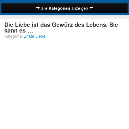
alle
Kategorien
anzeigen
Zitate
Die Liebe ist das Gewürz des Lebens. Sie
Bibelzitate
kann es …
Kategorie:
Zitate Liebe
Lustige Zitate
Schöne Zitate
Traurige Zitate
Zitate Abschied
Zitate Ehe
Zitate Enttäuschung
Zitate Erfolg
Suche
Zitate Familie
Zitate Freiheit
Zitate Freundschaft
Zitate Glück