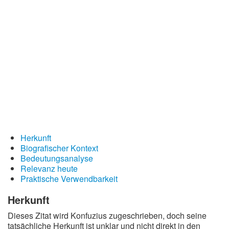
Redewendungen
Lebensweisheiten
Buddhistische Weisheiten
Chinesische Weisheiten
Indianische Weisheiten
Lustige Weisheiten
Sprichwörter
Deutsche Sprichwörter
Herkunft
Biografischer Kontext
Englische Sprichwörter
Bedeutungsanalyse
Lateinische Sprichwörter
Relevanz heute
Praktische Verwendbarkeit
Herkunft
Dieses Zitat wird Konfuzius zugeschrieben, doch seine
tatsächliche Herkunft ist unklar und nicht direkt in den