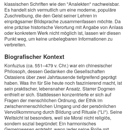
klassischen Schriften wie den "Analekten" nachweisbar.
Es handelt sich vermutlich um eine moderne, populäre
Zuschreibung, die den Geist seiner Lehren in
einprägsamer Bildsprache zusammenfassen möchte. Da
eine präzise historische Verortung mit Angabe von Anlass
oder konkretem Werk nicht möglich ist, lassen wir diesen
Punkt weg, um keine unbelegbaren Informationen zu
verbreiten.
Biografischer Kontext
Konfuzius (ca. 551–479 v. Chr.) war ein chinesischer
Philosoph, dessen Gedanken die Gesellschaften
Ostasiens über zwei Jahrtausende tiefgreifend geprägt
haben. Was ihn für Sie heute noch faszinierend macht, ist
sein praktischer, lebensnaher Ansatz. Starrer Dogmen
enthielt er sich. Stattdessen konzentrierte er sich auf
Fragen der menschlichen Ordnung, der Ethik im
zwischenmenschlichen Umgang und der persönlichen
Vervollkommnung durch Bildung und Rituale ("Li"). Seine
Weltsicht ist besonders, weil sie Moral nicht religiös,
sondern sozial begründet: Ein harmonisches
Gemeinwesen entsteht, wenn jeder seine Rolle mit