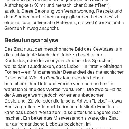
Aufrichtigkeit ("Xin") und menschlicher Güte ("Ren")
ausfüllt. Diese Betonung von Verantwortung, Respekt und
dem Streben nach einem ausgeglichenen Leben besitzt
eine zeitlose, universelle Relevanz, die weit über kulturelle
Grenzen hinweg anspricht.
Bedeutungsanalyse
Das Zitat nutzt das metaphorische Bild des Gewürzes, um
die ambivalente Macht der Liebe zu beschreiben.
Konfuzius, oder der anonyme Urheber des Spruches,
wollte damit ausdrücken, dass Liebe – in ihren vielfältigen
Formen – ein fundamentaler Bestandteil des menschlichen
Daseins ist. Wie ein Gewürz kann sie das Leben
bereichern, ihm Tiefe und Freude verleihen und es im
wahrsten Sinne des Wortes "versüßen". Die zweite Hälfte
der Aussage warnt jedoch vor einer unbedachten
Dosierung. Zu viel oder die falsche Art von "Liebe" – etwa
Besitzergreifen, Eifersucht oder unreflektierte Emotion –
kann das Leben "versalzen", also bitter und ungenießbar
machen. Ein bekanntes Missverständnis wäre, das Zitat
nur auf romantische Liebe zu beziehen. Im