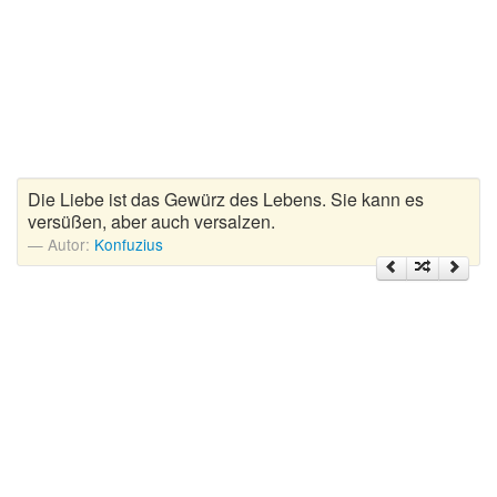
Zitate Hoffnung
Zitate Kinder
Zitate Leben
Zitate Liebe
Zitate Motivation
Zitate Reisen
Die Liebe ist das Gewürz des Lebens. Sie kann es
Zitate Trauer und Tod
versüßen, aber auch versalzen.
Zitate Vertrauen
Autor:
Konfuzius
Zitate Weihnachten
Zitate Zeit
Zitate zum Geburtstag
Zitate zum Nachdenken
Zitate zur Geburt
Zitate zur Hochzeit
Zungenbrecher