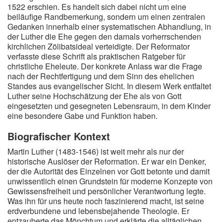
1522 erschien. Es handelt sich dabei nicht um eine
beiläufige Randbemerkung, sondern um einen zentralen
Gedanken innerhalb einer systematischen Abhandlung, in
der Luther die Ehe gegen den damals vorherrschenden
kirchlichen Zölibatsideal verteidigte. Der Reformator
verfasste diese Schrift als praktischen Ratgeber für
christliche Eheleute. Der konkrete Anlass war die Frage
nach der Rechtfertigung und dem Sinn des ehelichen
Standes aus evangelischer Sicht. In diesem Werk entfaltet
Luther seine Hochschätzung der Ehe als von Gott
eingesetzten und gesegneten Lebensraum, in dem Kinder
eine besondere Gabe und Funktion haben.
Biografischer Kontext
Martin Luther (1483-1546) ist weit mehr als nur der
historische Auslöser der Reformation. Er war ein Denker,
der die Autorität des Einzelnen vor Gott betonte und damit
unwissentlich einen Grundstein für moderne Konzepte von
Gewissensfreiheit und persönlicher Verantwortung legte.
Was ihn für uns heute noch faszinierend macht, ist seine
erdverbundene und lebensbejahende Theologie. Er
entzauberte das Mönchtum und erklärte die alltäglichen