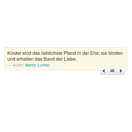
Zitate Hoffnung
Zitate Kinder
Zitate Leben
Zitate Liebe
Zitate Motivation
Zitate Reisen
Kinder sind das lieblichste Pfand in der Ehe; sie binden
Zitate Trauer und Tod
und erhalten das Band der Liebe.
Zitate Vertrauen
Autor:
Martin Luther
Zitate Weihnachten
Zitate Zeit
Zitate zum Geburtstag
Zitate zum Nachdenken
Zitate zur Geburt
Zitate zur Hochzeit
Zungenbrecher