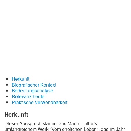
Redewendungen
Lebensweisheiten
Buddhistische Weisheiten
Chinesische Weisheiten
Indianische Weisheiten
Lustige Weisheiten
Sprichwörter
Deutsche Sprichwörter
Herkunft
Biografischer Kontext
Englische Sprichwörter
Bedeutungsanalyse
Lateinische Sprichwörter
Relevanz heute
Praktische Verwendbarkeit
Herkunft
Dieser Ausspruch stammt aus Martin Luthers
umfangreichem Werk "Vom ehelichen Leben", das im Jahr