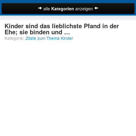
alle
Kategorien
anzeigen
Zitate
Kinder sind das lieblichste Pfand in der
Bibelzitate
Ehe; sie binden und …
Kategorie:
Zitate zum Thema Kinder
Lustige Zitate
Schöne Zitate
Traurige Zitate
Zitate Abschied
Zitate Ehe
Zitate Enttäuschung
Zitate Erfolg
Suche
Zitate Familie
Zitate Freiheit
Zitate Freundschaft
Zitate Glück