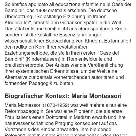
Scientifica applicato all'educazione infantile nelle Case dei
Bambini", das 1909 erstmals erschien. Die deutsche
Übersetzung, "Selbsttätige Erziehung im frühen
Kindesalter", brachte den Gedanken später in die Welt.
Das Zitat entstand somit nicht aus einer spontanen Rede,
sondern ist die kristalline Essenz jahrelanger
wissenschaftlicher Beobachtung von Kindern. Es formuliert
den radikalen Kern ihrer revolutionären
Erziehungsmethode, die sie in ihren ersten "Case dei
Bambini" (Kinderhäusern) in Rom entwickelte und
praktisch erprobte. Der Anlass war die Veröffentlichung
ihrer systematischen Erkenntnisse, um der Welt eine
Alternative zur damals vorherrschenden autoritären und
formenden Pädagogik zu bieten.
Biografischer Kontext: Maria Montessori
Maria Montessori (1870-1952) war weit mehr als nur eine
Reformpädagogin. Sie war eine Pionierin, die als erste
Frau Italiens einen Doktortitel in Medizin erwarb und ihre
naturwissenschaftliche Prägung konsequent auf das
Verständnis des Kindes anwandte. Ihre bleibende
Relevanz liegt in einem Paradigmenwechsel, den sie vor