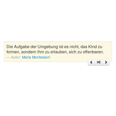
Zitate Hoffnung
Zitate Kinder
Zitate Leben
Zitate Liebe
Zitate Motivation
Zitate Reisen
Die Aufgabe der Umgebung ist es nicht, das Kind zu
Zitate Trauer und Tod
formen, sondern ihm zu erlauben, sich zu offenbaren.
Zitate Vertrauen
Autor:
Maria Montessori
Zitate Weihnachten
Zitate Zeit
Zitate zum Geburtstag
Zitate zum Nachdenken
Zitate zur Geburt
Zitate zur Hochzeit
Zungenbrecher