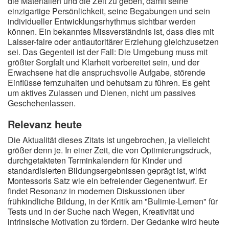
die Materialien und die Zeit zu geben, damit seine
einzigartige Persönlichkeit, seine Begabungen und sein
individueller Entwicklungsrhythmus sichtbar werden
können. Ein bekanntes Missverständnis ist, dass dies mit
Laisser-faire oder antiautoritärer Erziehung gleichzusetzen
sei. Das Gegenteil ist der Fall: Die Umgebung muss mit
größter Sorgfalt und Klarheit vorbereitet sein, und der
Erwachsene hat die anspruchsvolle Aufgabe, störende
Einflüsse fernzuhalten und behutsam zu führen. Es geht
um aktives Zulassen und Dienen, nicht um passives
Geschehenlassen.
Relevanz heute
Die Aktualität dieses Zitats ist ungebrochen, ja vielleicht
größer denn je. In einer Zeit, die von Optimierungsdruck,
durchgetakteten Terminkalendern für Kinder und
standardisierten Bildungsergebnissen geprägt ist, wirkt
Montessoris Satz wie ein befreiender Gegenentwurf. Er
findet Resonanz in modernen Diskussionen über
frühkindliche Bildung, in der Kritik am "Bulimie-Lernen" für
Tests und in der Suche nach Wegen, Kreativität und
intrinsische Motivation zu fördern. Der Gedanke wird heute