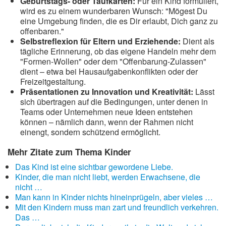
Geburtstags- oder Taufkarten:
Für ein Kind formuliert,
wird es zu einem wunderbaren Wunsch: "Mögest Du
eine Umgebung finden, die es Dir erlaubt, Dich ganz zu
offenbaren."
Selbstreflexion für Eltern und Erziehende:
Dient als
tägliche Erinnerung, ob das eigene Handeln mehr dem
"Formen-Wollen" oder dem "Offenbarung-Zulassen"
dient – etwa bei Hausaufgabenkonflikten oder der
Freizeitgestaltung.
Präsentationen zu Innovation und Kreativität:
Lässt
sich übertragen auf die Bedingungen, unter denen in
Teams oder Unternehmen neue Ideen entstehen
können – nämlich dann, wenn der Rahmen nicht
einengt, sondern schützend ermöglicht.
Mehr Zitate zum Thema Kinder
Das Kind ist eine sichtbar gewordene Liebe.
Kinder, die man nicht liebt, werden Erwachsene, die
nicht …
Man kann in Kinder nichts hineinprügeln, aber vieles …
Mit den Kindern muss man zart und freundlich verkehren.
Das …