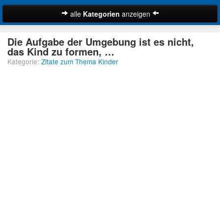
alle
Kategorien
anzeigen
Zitate
Die Aufgabe der Umgebung ist es nicht,
Bibelzitate
das Kind zu formen, …
Kategorie:
Zitate zum Thema Kinder
Lustige Zitate
Schöne Zitate
Traurige Zitate
Zitate Abschied
Zitate Ehe
Zitate Enttäuschung
Zitate Erfolg
Suche
Zitate Familie
Zitate Freiheit
Zitate Freundschaft
Zitate Glück