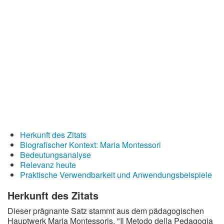
Redewendungen
Lebensweisheiten
Buddhistische Weisheiten
Chinesische Weisheiten
Indianische Weisheiten
Lustige Weisheiten
Sprichwörter
Deutsche Sprichwörter
Herkunft des Zitats
Biografischer Kontext: Maria Montessori
Englische Sprichwörter
Bedeutungsanalyse
Lateinische Sprichwörter
Relevanz heute
Praktische Verwendbarkeit und Anwendungsbeispiele
Herkunft des Zitats
Dieser prägnante Satz stammt aus dem pädagogischen
Hauptwerk Maria Montessoris, "Il Metodo della Pedagogia