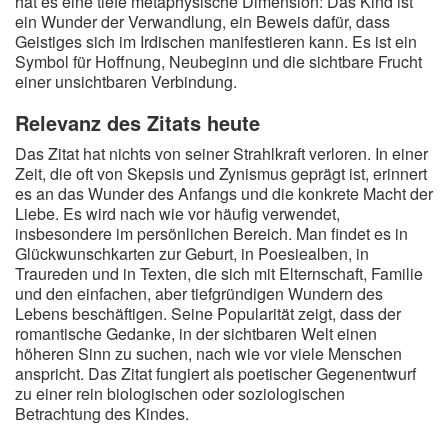
hat es eine tiefe metaphysische Dimension: Das Kind ist
ein Wunder der Verwandlung, ein Beweis dafür, dass
Geistiges sich im Irdischen manifestieren kann. Es ist ein
Symbol für Hoffnung, Neubeginn und die sichtbare Frucht
einer unsichtbaren Verbindung.
Relevanz des Zitats heute
Das Zitat hat nichts von seiner Strahlkraft verloren. In einer
Zeit, die oft von Skepsis und Zynismus geprägt ist, erinnert
es an das Wunder des Anfangs und die konkrete Macht der
Liebe. Es wird nach wie vor häufig verwendet,
insbesondere im persönlichen Bereich. Man findet es in
Glückwunschkarten zur Geburt, in Poesiealben, in
Traureden und in Texten, die sich mit Elternschaft, Familie
und den einfachen, aber tiefgründigen Wundern des
Lebens beschäftigen. Seine Popularität zeigt, dass der
romantische Gedanke, in der sichtbaren Welt einen
höheren Sinn zu suchen, nach wie vor viele Menschen
anspricht. Das Zitat fungiert als poetischer Gegenentwurf
zu einer rein biologischen oder soziologischen
Betrachtung des Kindes.