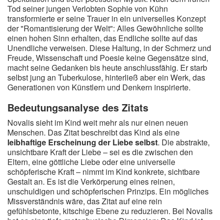
Tod seiner jungen Verlobten Sophie von Kühn
transformierte er seine Trauer in ein universelles Konzept
der "Romantisierung der Welt": Alles Gewöhnliche sollte
einen hohen Sinn erhalten, das Endliche sollte auf das
Unendliche verweisen. Diese Haltung, in der Schmerz und
Freude, Wissenschaft und Poesie keine Gegensätze sind,
macht seine Gedanken bis heute anschlussfähig. Er starb
selbst jung an Tuberkulose, hinterließ aber ein Werk, das
Generationen von Künstlern und Denkern inspirierte.
Bedeutungsanalyse des Zitats
Novalis sieht im Kind weit mehr als nur einen neuen
Menschen. Das Zitat beschreibt das Kind als eine
leibhaftige Erscheinung der Liebe selbst
. Die abstrakte,
unsichtbare Kraft der Liebe – sei es die zwischen den
Eltern, eine göttliche Liebe oder eine universelle
schöpferische Kraft – nimmt im Kind konkrete, sichtbare
Gestalt an. Es ist die Verkörperung eines reinen,
unschuldigen und schöpferischen Prinzips. Ein mögliches
Missverständnis wäre, das Zitat auf eine rein
gefühlsbetonte, kitschige Ebene zu reduzieren. Bei Novalis