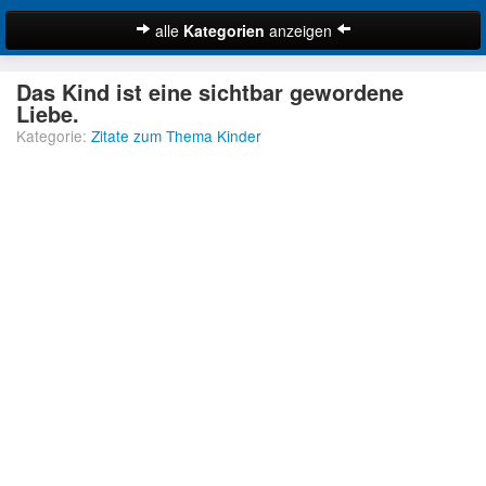
alle
Kategorien
anzeigen
Zitate
Das Kind ist eine sichtbar gewordene
Bibelzitate
Liebe.
Kategorie:
Zitate zum Thema Kinder
Lustige Zitate
Schöne Zitate
Traurige Zitate
Zitate Abschied
Zitate Ehe
Zitate Enttäuschung
Zitate Erfolg
Suche
Zitate Familie
Zitate Freiheit
Zitate Freundschaft
Zitate Glück