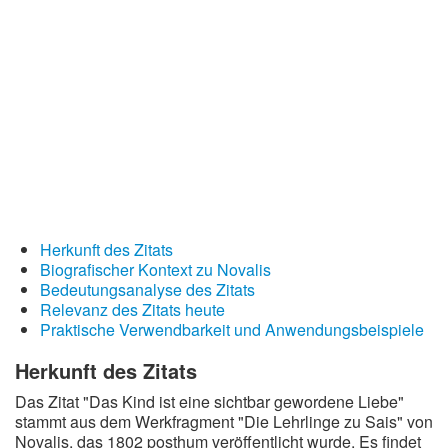
Redewendungen
Lebensweisheiten
Buddhistische Weisheiten
Chinesische Weisheiten
Indianische Weisheiten
Lustige Weisheiten
Sprichwörter
Herkunft des Zitats
Deutsche Sprichwörter
Biografischer Kontext zu Novalis
Bedeutungsanalyse des Zitats
Englische Sprichwörter
Relevanz des Zitats heute
Lateinische Sprichwörter
Praktische Verwendbarkeit und Anwendungsbeispiele
Herkunft des Zitats
Das Zitat "Das Kind ist eine sichtbar gewordene Liebe"
stammt aus dem Werkfragment "Die Lehrlinge zu Sais" von
Novalis, das 1802 posthum veröffentlicht wurde. Es findet