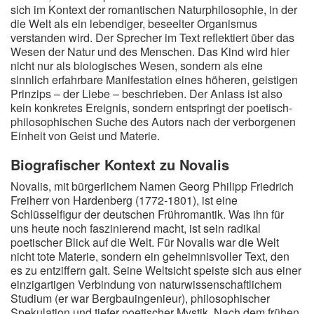
sich im Kontext der romantischen Naturphilosophie, in der
die Welt als ein lebendiger, beseelter Organismus
verstanden wird. Der Sprecher im Text reflektiert über das
Wesen der Natur und des Menschen. Das Kind wird hier
nicht nur als biologisches Wesen, sondern als eine
sinnlich erfahrbare Manifestation eines höheren, geistigen
Prinzips – der Liebe – beschrieben. Der Anlass ist also
kein konkretes Ereignis, sondern entspringt der poetisch-
philosophischen Suche des Autors nach der verborgenen
Einheit von Geist und Materie.
Biografischer Kontext zu Novalis
Novalis, mit bürgerlichem Namen Georg Philipp Friedrich
Freiherr von Hardenberg (1772-1801), ist eine
Schlüsselfigur der deutschen Frühromantik. Was ihn für
uns heute noch faszinierend macht, ist sein radikal
poetischer Blick auf die Welt. Für Novalis war die Welt
nicht tote Materie, sondern ein geheimnisvoller Text, den
es zu entziffern galt. Seine Weltsicht speiste sich aus einer
einzigartigen Verbindung von naturwissenschaftlichem
Studium (er war Bergbauingenieur), philosophischer
Spekulation und tiefer poetischer Mystik. Nach dem frühen