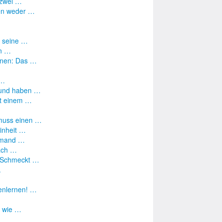
 zwei …
nen weder …
n seine …
in …
nnen: Das …
 …
reund haben …
mit einem …
 muss einen …
inheit …
jemand …
nach …
: Schmeckt …
.
nenlernen! …
t, wie …