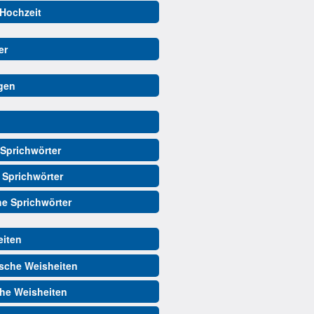
 Hochzeit
er
gen
Sprichwörter
 Sprichwörter
he Sprichwörter
iten
sche Weisheiten
he Weisheiten