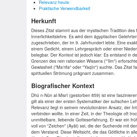
Relevanz heute
Praktische Verwendbarkeit
Herkunft
Dieses Zitat stammt aus der mystischen Tradition des 
Innerlichkeitslehre. Es wird dem ägyptischen Gelehrt
zugeschrieben, der im 9. Jahrhundert lebte. Eine exak
einem Gedicht, einem Lehrgespräch oder einer Niedersch
belegbar. Der Kontext ist jedoch klar: Es entstand in d
Grenzen des rein rationalen Wissens ("'Ilm") erforscht
Gewissheit ("Ma'rifa" oder "Yaqīn") suchte. Das Zitat 
spirituellen Strömung prägnant zusammen.
Biografischer Kontext
Dhū n-Nūn al-Misrī (gestorben 859) ist eine faszinieren
gilt als einer der ersten Systematiker der sufischen Le
Relevanz liegt in seinem revolutionären Ansatz, der In
verbinden wollte. In einer Zeit, in der Theologie oft tr
unmittelbare, liebende Gotteserfahrung. Er war ein fr
voll von "Zeichen" (Ayāt) sei, die der Suchende mit d
dem Verstand. Diese Weltsicht, die das Göttliche in al