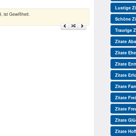
Lustige Zi
 ist Gewißheit.
Schöne Zi
Traurige Z
Zitate Ab
Zitate Ehe
Zitate En
Zitate Erf
Zitate Fam
Zitate Fre
Zitate Fr
Zitate Gl
Zitate Ho