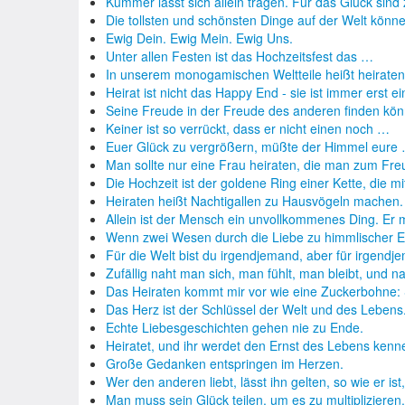
Kummer lässt sich allein tragen. Für das Glück sind
Die tollsten und schönsten Dinge auf der Welt kön
Ewig Dein. Ewig Mein. Ewig Uns.
Unter allen Festen ist das Hochzeitsfest das …
In unserem monogamischen Weltteile heißt heirate
Heirat ist nicht das Happy End - sie ist immer erst e
Seine Freude in der Freude des anderen finden kö
Keiner ist so verrückt, dass er nicht einen noch …
Euer Glück zu vergrößern, müßte der Himmel eure
Man sollte nur eine Frau heiraten, die man zum F
Die Hochzeit ist der goldene Ring einer Kette, die 
Heiraten heißt Nachtigallen zu Hausvögeln machen.
Allein ist der Mensch ein unvollkommenes Ding. Er
Wenn zwei Wesen durch die Liebe zu himmlischer E
Für die Welt bist du irgendjemand, aber für irgend
Zufällig naht man sich, man fühlt, man bleibt, und 
Das Heiraten kommt mir vor wie eine Zuckerbohne
Das Herz ist der Schlüssel der Welt und des Lebens
Echte Liebesgeschichten gehen nie zu Ende.
Heiratet, und ihr werdet den Ernst des Lebens ken
Große Gedanken entspringen im Herzen.
Wer den anderen liebt, lässt ihn gelten, so wie er is
Man muss sein Glück teilen, um es zu multiplizieren.