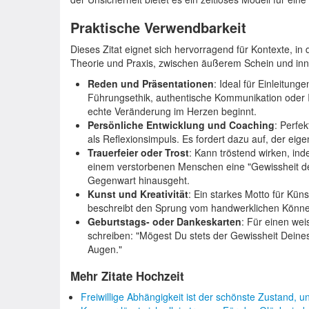
Praktische Verwendbarkeit
Dieses Zitat eignet sich hervorragend für Kontexte, i
Theorie und Praxis, zwischen äußerem Schein und inn
Reden und Präsentationen
: Ideal für Einleitu
Führungsethik, authentische Kommunikation oder I
echte Veränderung im Herzen beginnt.
Persönliche Entwicklung und Coaching
: Perfe
als Reflexionsimpuls. Es fordert dazu auf, der ei
Trauerfeier oder Trost
: Kann tröstend wirken, ind
einem verstorbenen Menschen eine "Gewissheit des
Gegenwart hinausgeht.
Kunst und Kreativität
: Ein starkes Motto für Küns
beschreibt den Sprung vom handwerklichen Können
Geburtstags- oder Dankeskarten
: Für einen we
schreiben: "Mögest Du stets der Gewissheit Deine
Augen."
Mehr Zitate Hochzeit
Freiwillige Abhängigkeit ist der schönste Zustand, 