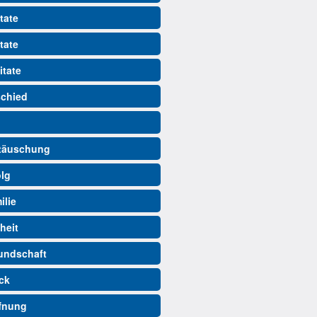
tate
tate
itate
schied
ttäuschung
olg
ilie
iheit
eundschaft
ück
ffnung