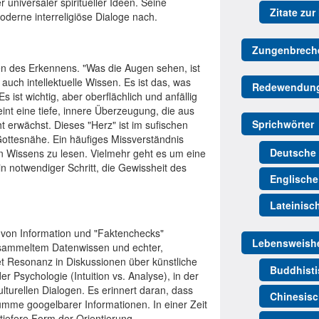
 universaler spiritueller Ideen. Seine
Zitate zur
derne interreligiöse Dialoge nach.
Zungenbrech
ten des Erkennens. "Was die Augen sehen, ist
auch intellektuelle Wissen. Es ist das, was
Redewendun
 ist wichtig, aber oberflächlich und anfällig
int eine tiefe, innere Überzeugung, die aus
Sprichwörter
cht erwächst. Dieses "Herz" ist im sufischen
ottesnähe. Ein häufiges Missverständnis
Deutsche 
en Wissens zu lesen. Vielmehr geht es um eine
n notwendiger Schritt, die Gewissheit des
Englische
Lateinisc
er von Information und "Faktenchecks"
Lebensweishe
esammeltem Datenwissen und echter,
det Resonanz in Diskussionen über künstliche
Buddhisti
er Psychologie (Intuition vs. Analyse), in der
ulturellen Dialogen. Es erinnert daran, dass
Chinesisc
mme googelbarer Informationen. In einer Zeit
 tiefere Form der Orientierung.