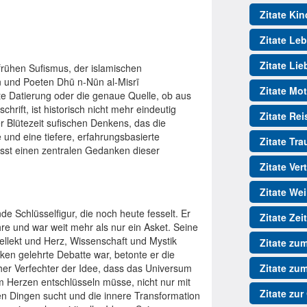
Zitate Kin
Zitate Le
Zitate Lie
frühen Sufismus, der islamischen
en und Poeten Dhū n-Nūn al-Misrī
Zitate Mot
te Datierung oder die genaue Quelle, ob aus
rift, ist historisch nicht mehr eindeutig
Zitate Re
er Blütezeit sufischen Denkens, das die
e und eine tiefere, erfahrungsbasierte
Zitate Tr
fasst einen zentralen Gedanken dieser
Zitate Ver
Zitate We
de Schlüsselfigur, die noch heute fesselt. Er
Zitate Zeit
hre und war weit mehr als nur ein Asket. Seine
tellekt und Herz, Wissenschaft und Mystik
Zitate zu
ocken gelehrte Debatte war, betonte er die
üher Verfechter der Idee, dass das Universum
Zitate zu
em Herzen entschlüsseln müsse, nicht nur mit
Zitate zur
len Dingen sucht und die innere Transformation