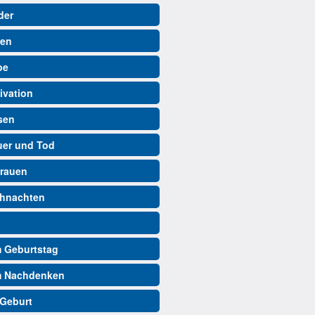
der
ben
be
ivation
isen
auer und Tod
trauen
ihnachten
m Geburtstag
m Nachdenken
 Geburt