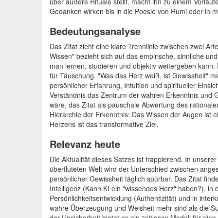
über äußere Rituale stellt, macht ihn zu einem Vorläufer
Gedanken wirken bis in die Poesie von Rumi oder in mo
Bedeutungsanalyse
Das Zitat zieht eine klare Trennlinie zwischen zwei Ar
Wissen" bezieht sich auf das empirische, sinnliche und 
man lernen, studieren und objektiv weitergeben kann. Es
für Täuschung. "Was das Herz weiß, ist Gewissheit" me
persönlicher Erfahrung, Intuition und spiritueller Einsi
Verständnis das Zentrum der wahren Erkenntnis und G
wäre, das Zitat als pauschale Abwertung des rational
Hierarchie der Erkenntnis: Das Wissen der Augen ist ei
Herzens ist das transformative Ziel.
Relevanz heute
Die Aktualität dieses Satzes ist frappierend. In unser
überfluteten Welt wird der Unterschied zwischen ang
persönlicher Gewissheit täglich spürbar. Das Zitat fin
Intelligenz (Kann KI ein "wissendes Herz" haben?), in d
Persönlichkeitsentwicklung (Authentizität) und in interk
wahre Überzeugung und Weisheit mehr sind als die Su
der Unsicherheit bietet es ein zeitloses Modell für eine