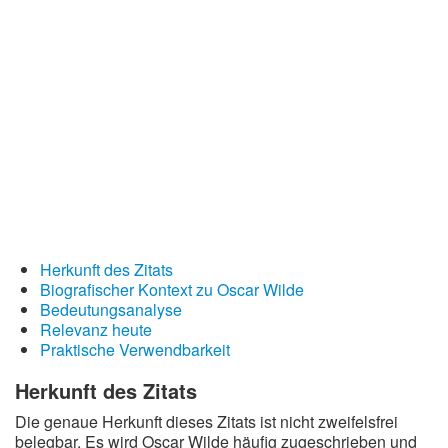
Redewendungen
Lebensweisheiten
Buddhistische Weisheiten
Chinesische Weisheiten
Indianische Weisheiten
Lustige Weisheiten
Sprichwörter
Deutsche Sprichwörter
Herkunft des Zitats
Biografischer Kontext zu Oscar Wilde
Englische Sprichwörter
Bedeutungsanalyse
Lateinische Sprichwörter
Relevanz heute
Praktische Verwendbarkeit
Herkunft des Zitats
Die genaue Herkunft dieses Zitats ist nicht zweifelsfrei
belegbar. Es wird Oscar Wilde häufig zugeschrieben und