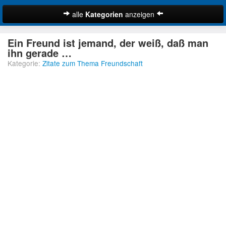
alle
Kategorien
anzeigen
Zitate
Ein Freund ist jemand, der weiß, daß man
Bibelzitate
ihn gerade …
Kategorie:
Zitate zum Thema Freundschaft
Lustige Zitate
Schöne Zitate
Traurige Zitate
Zitate Abschied
Zitate Ehe
Zitate Enttäuschung
Zitate Erfolg
Suche
Zitate Familie
Zitate Freiheit
Zitate Freundschaft
Zitate Glück