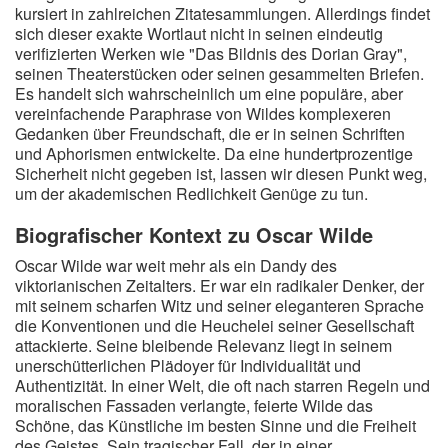
kursiert in zahlreichen Zitatesammlungen. Allerdings findet
sich dieser exakte Wortlaut nicht in seinen eindeutig
verifizierten Werken wie "Das Bildnis des Dorian Gray",
seinen Theaterstücken oder seinen gesammelten Briefen.
Es handelt sich wahrscheinlich um eine populäre, aber
vereinfachende Paraphrase von Wildes komplexeren
Gedanken über Freundschaft, die er in seinen Schriften
und Aphorismen entwickelte. Da eine hundertprozentige
Sicherheit nicht gegeben ist, lassen wir diesen Punkt weg,
um der akademischen Redlichkeit Genüge zu tun.
Biografischer Kontext zu Oscar Wilde
Oscar Wilde war weit mehr als ein Dandy des
viktorianischen Zeitalters. Er war ein radikaler Denker, der
mit seinem scharfen Witz und seiner eleganteren Sprache
die Konventionen und die Heuchelei seiner Gesellschaft
attackierte. Seine bleibende Relevanz liegt in seinem
unerschütterlichen Plädoyer für Individualität und
Authentizität. In einer Welt, die oft nach starren Regeln und
moralischen Fassaden verlangte, feierte Wilde das
Schöne, das Künstliche im besten Sinne und die Freiheit
des Geistes. Sein tragischer Fall, der in einer