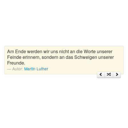
Zitate Hoffnung
Zitate Kinder
Zitate Leben
Zitate Liebe
Zitate Motivation
Zitate Reisen
Am Ende werden wir uns nicht an die Worte unserer
Zitate Trauer und Tod
Feinde erinnern, sondern an das Schweigen unserer
Freunde.
Zitate Vertrauen
Autor:
Martin Luther
Zitate Weihnachten
Zitate Zeit
Zitate zum Geburtstag
Zitate zum Nachdenken
Zitate zur Geburt
Zitate zur Hochzeit
Zungenbrecher