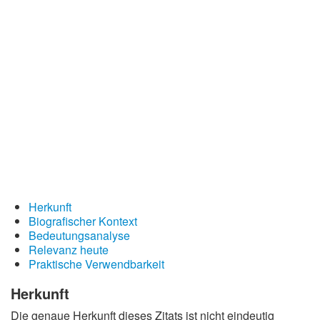
Redewendungen
Lebensweisheiten
Buddhistische Weisheiten
Chinesische Weisheiten
Indianische Weisheiten
Lustige Weisheiten
Sprichwörter
Deutsche Sprichwörter
Herkunft
Englische Sprichwörter
Biografischer Kontext
Lateinische Sprichwörter
Bedeutungsanalyse
Relevanz heute
Praktische Verwendbarkeit
Herkunft
Die genaue Herkunft dieses Zitats ist nicht eindeutig