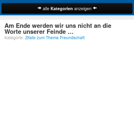
alle
Kategorien
anzeigen
Zitate
Am Ende werden wir uns nicht an die
Bibelzitate
Worte unserer Feinde …
Kategorie:
Zitate zum Thema Freundschaft
Lustige Zitate
Schöne Zitate
Traurige Zitate
Zitate Abschied
Zitate Ehe
Zitate Enttäuschung
Zitate Erfolg
Suche
Zitate Familie
Zitate Freiheit
Zitate Freundschaft
Zitate Glück