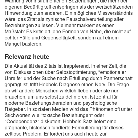
Warnung vor instrumentellen Beziehungen, die mehr der
eigenen Bedürftigkeit entspringen als der wertschätzenden
Hinwendung zum anderen. Ein mögliches Missverständnis
wäre, das Zitat als zynische Pauschalverurteilung aller
Beziehungen zu lesen. Vielmehr markiert es einen
Maßstab: Es kritisiert jene Formen von Nähe, die nicht auf
echter Fülle und Gegenseitigkeit, sondern auf einem
Mangel basieren.
Relevanz heute
Die Aktualität des Zitats ist frappierend. In einer Zeit, die
von Diskussionen über Selbstoptimierung, "emotionaler
Unreife" und der Suche nach Erfüllung durch Partnerschaft
geprägt ist, trifft Hebbels Diagnose einen Nerv. Die Frage,
ob wir andere Menschen wirklich lieben oder sie nur
brauchen, um uns selbst zu definieren, ist zentral für
moderne Beziehungstherapien und psychologische
Ratgeber. In sozialen Medien wird das Phänomen oft unter
Stichworten wie "toxische Beziehungen" oder
"Codependenz" diskutiert. Hebbels Satz liefert eine
prägnante, historisch fundierte Formulierung für dieses
zeitlose Problem. Er fordert uns auch heute zur