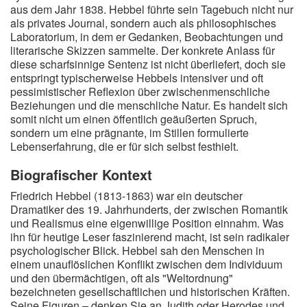
aus dem Jahr 1838. Hebbel führte sein Tagebuch nicht nur
als privates Journal, sondern auch als philosophisches
Laboratorium, in dem er Gedanken, Beobachtungen und
literarische Skizzen sammelte. Der konkrete Anlass für
diese scharfsinnige Sentenz ist nicht überliefert, doch sie
entspringt typischerweise Hebbels intensiver und oft
pessimistischer Reflexion über zwischenmenschliche
Beziehungen und die menschliche Natur. Es handelt sich
somit nicht um einen öffentlich geäußerten Spruch,
sondern um eine prägnante, im Stillen formulierte
Lebenserfahrung, die er für sich selbst festhielt.
Biografischer Kontext
Friedrich Hebbel (1813-1863) war ein deutscher
Dramatiker des 19. Jahrhunderts, der zwischen Romantik
und Realismus eine eigenwillige Position einnahm. Was
ihn für heutige Leser faszinierend macht, ist sein radikaler
psychologischer Blick. Hebbel sah den Menschen in
einem unauflöslichen Konflikt zwischen dem Individuum
und den übermächtigen, oft als "Weltordnung"
bezeichneten gesellschaftlichen und historischen Kräften.
Seine Figuren – denken Sie an Judith oder Herodes und