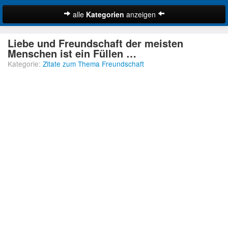
alle
Kategorien
anzeigen
Zitate
Liebe und Freundschaft der meisten
Bibelzitate
Menschen ist ein Füllen …
Kategorie:
Zitate zum Thema Freundschaft
Lustige Zitate
Schöne Zitate
Traurige Zitate
Zitate Abschied
Zitate Ehe
Zitate Enttäuschung
Zitate Erfolg
Suche
Zitate Familie
Zitate Freiheit
Zitate Freundschaft
Zitate Glück