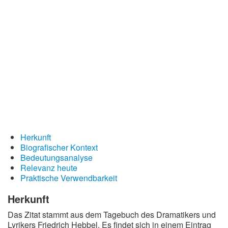
Redewendungen
Lebensweisheiten
Buddhistische Weisheiten
Chinesische Weisheiten
Indianische Weisheiten
Lustige Weisheiten
Sprichwörter
Deutsche Sprichwörter
Herkunft
Biografischer Kontext
Englische Sprichwörter
Bedeutungsanalyse
Lateinische Sprichwörter
Relevanz heute
Praktische Verwendbarkeit
Herkunft
Das Zitat stammt aus dem Tagebuch des Dramatikers und
Lyrikers Friedrich Hebbel. Es findet sich in einem Eintrag