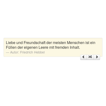
Zitate Hoffnung
Zitate Kinder
Zitate Leben
Zitate Liebe
Zitate Motivation
Zitate Reisen
Liebe und Freundschaft der meisten Menschen ist ein
Zitate Trauer und Tod
Füllen der eigenen Leere mit fremden Inhalt.
Zitate Vertrauen
Autor:
Friedrich Hebbel
Zitate Weihnachten
Zitate Zeit
Zitate zum Geburtstag
Zitate zum Nachdenken
Zitate zur Geburt
Zitate zur Hochzeit
Zungenbrecher