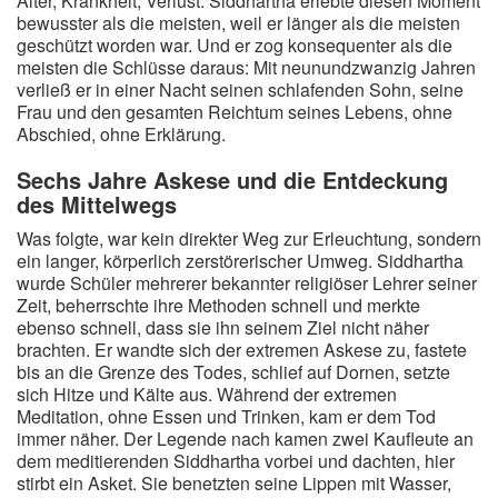
Alter, Krankheit, Verlust. Siddhartha erlebte diesen Moment
bewusster als die meisten, weil er länger als die meisten
geschützt worden war. Und er zog konsequenter als die
meisten die Schlüsse daraus: Mit neunundzwanzig Jahren
verließ er in einer Nacht seinen schlafenden Sohn, seine
Frau und den gesamten Reichtum seines Lebens, ohne
Abschied, ohne Erklärung.
Sechs Jahre Askese und die Entdeckung
des Mittelwegs
Was folgte, war kein direkter Weg zur Erleuchtung, sondern
ein langer, körperlich zerstörerischer Umweg. Siddhartha
wurde Schüler mehrerer bekannter religiöser Lehrer seiner
Zeit, beherrschte ihre Methoden schnell und merkte
ebenso schnell, dass sie ihn seinem Ziel nicht näher
brachten. Er wandte sich der extremen Askese zu, fastete
bis an die Grenze des Todes, schlief auf Dornen, setzte
sich Hitze und Kälte aus. Während der extremen
Meditation, ohne Essen und Trinken, kam er dem Tod
immer näher. Der Legende nach kamen zwei Kaufleute an
dem meditierenden Siddhartha vorbei und dachten, hier
stirbt ein Asket. Sie benetzten seine Lippen mit Wasser,