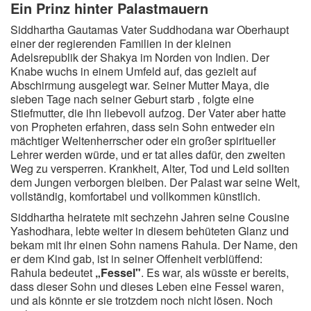
Ein Prinz hinter Palastmauern
Redewendungen
Siddhartha Gautamas Vater Suddhodana war Oberhaupt
einer der regierenden Familien in der kleinen
Lebensweisheiten
Adelsrepublik der Shakya im Norden von Indien. Der
Knabe wuchs in einem Umfeld auf, das gezielt auf
Buddhistische Weisheiten
Abschirmung ausgelegt war. Seiner Mutter Maya, die
Chinesische Weisheiten
sieben Tage nach seiner Geburt starb , folgte eine
Stiefmutter, die ihn liebevoll aufzog. Der Vater aber hatte
Indianische Weisheiten
von Propheten erfahren, dass sein Sohn entweder ein
Lustige Weisheiten
mächtiger Weltenherrscher oder ein großer spiritueller
Lehrer werden würde, und er tat alles dafür, den zweiten
Sprichwörter
Weg zu versperren. Krankheit, Alter, Tod und Leid sollten
dem Jungen verborgen bleiben. Der Palast war seine Welt,
Deutsche Sprichwörter
vollständig, komfortabel und vollkommen künstlich.
Englische Sprichwörter
Siddhartha heiratete mit sechzehn Jahren seine Cousine
Lateinische Sprichwörter
Yashodhara, lebte weiter in diesem behüteten Glanz und
bekam mit ihr einen Sohn namens Rahula. Der Name, den
er dem Kind gab, ist in seiner Offenheit verblüffend:
Rahula bedeutet
„Fessel"
. Es war, als wüsste er bereits,
dass dieser Sohn und dieses Leben eine Fessel waren,
und als könnte er sie trotzdem noch nicht lösen. Noch