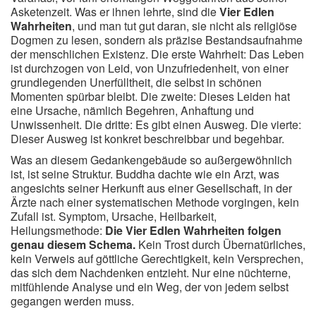
Asketenzeit. Was er ihnen lehrte, sind die
Vier Edlen
Wahrheiten
, und man tut gut daran, sie nicht als religiöse
Dogmen zu lesen, sondern als präzise Bestandsaufnahme
der menschlichen Existenz. Die erste Wahrheit: Das Leben
ist durchzogen von Leid, von Unzufriedenheit, von einer
grundlegenden Unerfülltheit, die selbst in schönen
Momenten spürbar bleibt. Die zweite: Dieses Leiden hat
eine Ursache, nämlich Begehren, Anhaftung und
Unwissenheit. Die dritte: Es gibt einen Ausweg. Die vierte:
Dieser Ausweg ist konkret beschreibbar und begehbar.
Was an diesem Gedankengebäude so außergewöhnlich
ist, ist seine Struktur. Buddha dachte wie ein Arzt, was
angesichts seiner Herkunft aus einer Gesellschaft, in der
Ärzte nach einer systematischen Methode vorgingen, kein
Zufall ist. Symptom, Ursache, Heilbarkeit,
Heilungsmethode:
Die Vier Edlen Wahrheiten folgen
genau diesem Schema.
Kein Trost durch Übernatürliches,
kein Verweis auf göttliche Gerechtigkeit, kein Versprechen,
das sich dem Nachdenken entzieht. Nur eine nüchterne,
mitfühlende Analyse und ein Weg, der von jedem selbst
gegangen werden muss.