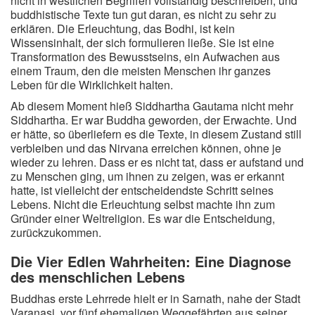
nicht in westlichen Begriffen vollständig beschreiben, und
buddhistische Texte tun gut daran, es nicht zu sehr zu
erklären. Die Erleuchtung, das Bodhi, ist kein
Wissensinhalt, der sich formulieren ließe. Sie ist eine
Transformation des Bewusstseins, ein Aufwachen aus
einem Traum, den die meisten Menschen ihr ganzes
Leben für die Wirklichkeit halten.
Ab diesem Moment hieß Siddhartha Gautama nicht mehr
Siddhartha. Er war Buddha geworden, der Erwachte. Und
er hätte, so überliefern es die Texte, in diesem Zustand still
verbleiben und das Nirvana erreichen können, ohne je
wieder zu lehren. Dass er es nicht tat, dass er aufstand und
zu Menschen ging, um ihnen zu zeigen, was er erkannt
hatte, ist vielleicht der entscheidendste Schritt seines
Lebens. Nicht die Erleuchtung selbst machte ihn zum
Gründer einer Weltreligion. Es war die Entscheidung,
zurückzukommen.
Die Vier Edlen Wahrheiten: Eine Diagnose
des menschlichen Lebens
Buddhas erste Lehrrede hielt er in Sarnath, nahe der Stadt
Varanasi, vor fünf ehemaligen Weggefährten aus seiner