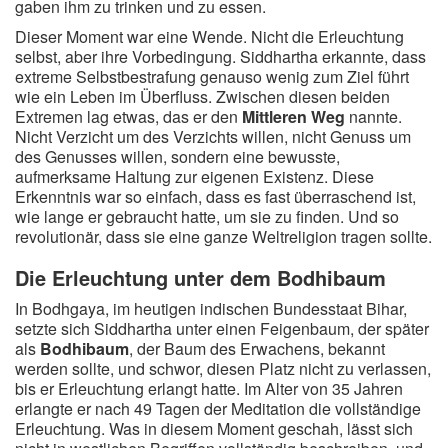
gaben ihm zu trinken und zu essen.
Dieser Moment war eine Wende. Nicht die Erleuchtung
selbst, aber ihre Vorbedingung. Siddhartha erkannte, dass
extreme Selbstbestrafung genauso wenig zum Ziel führt
wie ein Leben im Überfluss. Zwischen diesen beiden
Extremen lag etwas, das er den
Mittleren Weg
nannte.
Nicht Verzicht um des Verzichts willen, nicht Genuss um
des Genusses willen, sondern eine bewusste,
aufmerksame Haltung zur eigenen Existenz. Diese
Erkenntnis war so einfach, dass es fast überraschend ist,
wie lange er gebraucht hatte, um sie zu finden. Und so
revolutionär, dass sie eine ganze Weltreligion tragen sollte.
Die Erleuchtung unter dem Bodhibaum
In Bodhgaya, im heutigen indischen Bundesstaat Bihar,
setzte sich Siddhartha unter einen Feigenbaum, der später
als
Bodhibaum
, der Baum des Erwachens, bekannt
werden sollte, und schwor, diesen Platz nicht zu verlassen,
bis er Erleuchtung erlangt hatte. Im Alter von 35 Jahren
erlangte er nach 49 Tagen der Meditation die vollständige
Erleuchtung. Was in diesem Moment geschah, lässt sich