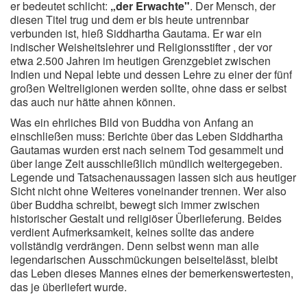
er bedeutet schlicht:
„der Erwachte"
. Der Mensch, der
Zitate Hoffnung
diesen Titel trug und dem er bis heute untrennbar
Zitate Kinder
verbunden ist, hieß Siddhartha Gautama. Er war ein
indischer Weisheitslehrer und Religionsstifter , der vor
Zitate Leben
etwa 2.500 Jahren im heutigen Grenzgebiet zwischen
Zitate Liebe
Indien und Nepal lebte und dessen Lehre zu einer der fünf
großen Weltreligionen werden sollte, ohne dass er selbst
Zitate Motivation
das auch nur hätte ahnen können.
Zitate Reisen
Was ein ehrliches Bild von Buddha von Anfang an
Zitate Trauer und Tod
einschließen muss: Berichte über das Leben Siddhartha
Gautamas wurden erst nach seinem Tod gesammelt und
Zitate Vertrauen
über lange Zeit ausschließlich mündlich weitergegeben.
Zitate Weihnachten
Legende und Tatsachenaussagen lassen sich aus heutiger
Sicht nicht ohne Weiteres voneinander trennen. Wer also
Zitate Zeit
über Buddha schreibt, bewegt sich immer zwischen
Zitate zum Geburtstag
historischer Gestalt und religiöser Überlieferung. Beides
verdient Aufmerksamkeit, keines sollte das andere
Zitate zum Nachdenken
vollständig verdrängen. Denn selbst wenn man alle
Zitate zur Geburt
legendarischen Ausschmückungen beiseitelässt, bleibt
das Leben dieses Mannes eines der bemerkenswertesten,
Zitate zur Hochzeit
das je überliefert wurde.
Zungenbrecher