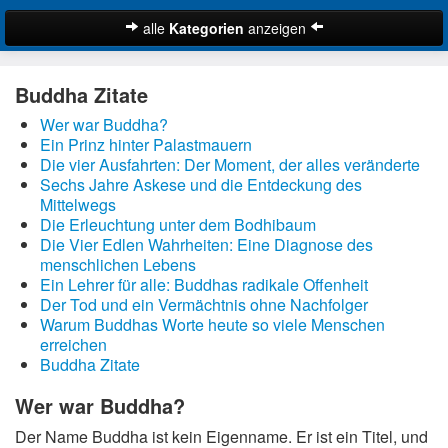
alle
Kategorien
anzeigen
Zitate
Buddha Zitate
Bibelzitate
Wer war Buddha?
Lustige Zitate
Ein Prinz hinter Palastmauern
Schöne Zitate
Die vier Ausfahrten: Der Moment, der alles veränderte
Sechs Jahre Askese und die Entdeckung des
Traurige Zitate
Mittelwegs
Zitate Abschied
Die Erleuchtung unter dem Bodhibaum
Die Vier Edlen Wahrheiten: Eine Diagnose des
Zitate Ehe
menschlichen Lebens
Zitate Enttäuschung
Ein Lehrer für alle: Buddhas radikale Offenheit
Der Tod und ein Vermächtnis ohne Nachfolger
Zitate Erfolg
Warum Buddhas Worte heute so viele Menschen
Suche
Zitate Familie
erreichen
Buddha Zitate
Zitate Freiheit
Zitate Freundschaft
Wer war Buddha?
Zitate Glück
Der Name Buddha ist kein Eigenname. Er ist ein Titel, und