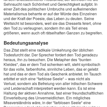
Sehnsucht nach Schönheit und Gerechtigkeit aufgibt. In
einer Zeit des politischen Umbruchs und aufkeimenden
Materialismus beharrte er auf der Würde des Einzelnen
und der Kraft der Poesie, das Leben zu deuten. Seine
Weltsicht ist besonders, weil sie das Diesseits feiert, ohne
den Tod zu verleugnen, sondern ihn als Teil eines
größeren, wenn auch oft rätselhaften Ganzen zu begreifen.
Bedeutungsanalyse
Das Zitat stellt eine radikale Umkehrung der üblichen
Todesfurcht dar. Der Sprecher fordert den Tod geradezu
heraus, ihn zu besuchen. Die Metapher des "bunten
Kleides", das er dem Tod schenken will, steht symbolisch
für das volle, farbenfrohe, sinnliche Leben, das er gelebt
hat und das er dem Tod als Geschenk anbietet. Im Tausch
erbittet er sich eine "farblose Seele" – was nicht als
Verlust, sondern als Befreiung von aller irdischen Schwere
und Leidenschaft interpretiert werden kann. Es ist eine
Haltung der aktiven Annahme, fast einer freundschaftlichen
Einverleibung des Unvermeidlichen. Ein mögliches
Missverständnis wäre, in der "farblosen Seele" eine