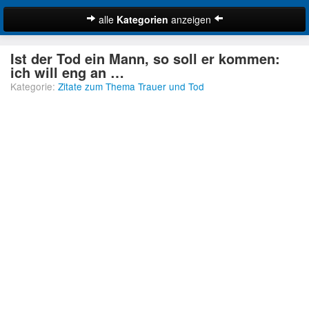
alle
Kategorien
anzeigen
Zitate
Ist der Tod ein Mann, so soll er kommen:
Bibelzitate
ich will eng an …
Kategorie:
Zitate zum Thema Trauer und Tod
Lustige Zitate
Schöne Zitate
Traurige Zitate
Zitate Abschied
Zitate Ehe
Zitate Enttäuschung
Zitate Erfolg
Suche
Zitate Familie
Zitate Freiheit
Zitate Freundschaft
Zitate Glück