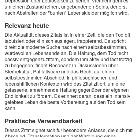
Depression oder Leblosigkeit zu sehen. Vielmehr geht es
um einen Zustand reinen, ungebundenen Seins, der erst
nach Abstreifen der "bunten" Lebenskleider möglich wird.
Relevanz heute
Die Aktualität dieses Zitats ist in einer Zeit, die den Tod oft
tabuisiert oder klinisch auslagert, frappierend. Es spricht
direkt die moderne Suche nach einem selbstbestimmten,
würdevollen Lebensende an. Die Haltung, dem Tod nicht
passiv entgegenzuzittern, sondern ihm aktiv und fast trotzig
zu begegnen, findet Resonanz in Diskussionen über
Sterbekultur, Palliativcare und das Recht auf einen
selbstbestimmten Abschied. In philosophischen und
lebenshilflichen Kontexten wird das Zitat zitiert, um eine
gelassene, annehmende Haltung gegenüber der eigenen
Endlichkeit zu fördern. Es erinnert daran, dass ein intensiv
gelebtes Leben die beste Vorbereitung auf den Tod sein
kann.
Praktische Verwendbarkeit
Dieses Zitat eignet sich für besondere Anlässe, die sich mit
Abschied, Transformation und der Würdigung eines