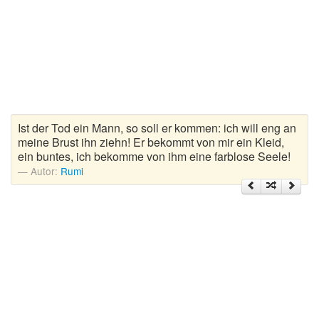
Zitate Hoffnung
Zitate Kinder
Zitate Leben
Zitate Liebe
Zitate Motivation
Zitate Reisen
Ist der Tod ein Mann, so soll er kommen: ich will eng an
Zitate Trauer und Tod
meine Brust ihn ziehn! Er bekommt von mir ein Kleid,
ein buntes, ich bekomme von ihm eine farblose Seele!
Zitate Vertrauen
Autor:
Rumi
Zitate Weihnachten
Zitate Zeit
Zitate zum Geburtstag
Zitate zum Nachdenken
Zitate zur Geburt
Zitate zur Hochzeit
Zungenbrecher