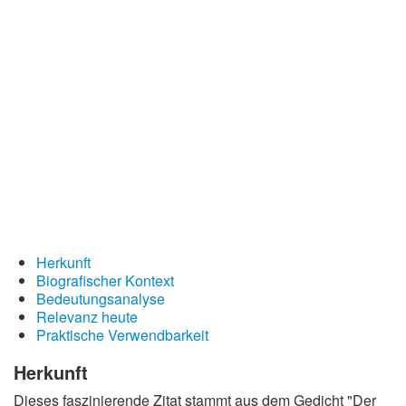
Redewendungen
Lebensweisheiten
Buddhistische Weisheiten
Chinesische Weisheiten
Indianische Weisheiten
Lustige Weisheiten
Sprichwörter
Deutsche Sprichwörter
Herkunft
Englische Sprichwörter
Biografischer Kontext
Lateinische Sprichwörter
Bedeutungsanalyse
Relevanz heute
Praktische Verwendbarkeit
Herkunft
Dieses faszinierende Zitat stammt aus dem Gedicht "Der