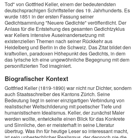
Tod" von Gottfried Keller, einem der bedeutendsten
deutschsprachigen Schriftsteller des 19. Jahrhunderts. Es
wurde 1851 in der ersten Fassung seiner
Gedichtsammlung "Neuere Gedichte" veröffentlicht. Der
Anlass für die Entstehung des gesamten Gedichtzyklus
war Kellers intensive Auseinandersetzung mit
existenziellen Themen nach seiner Rückkehr aus
Heidelberg und Berlin in die Schweiz. Das Zitat bildet den
kraftvollen, paradoxen Höhepunkt des Gedichts, in dem
das lyrische Ich eine ungewöhnliche Begegnung mit dem
personifizierten Tod imaginiert.
Biografischer Kontext
Gottfried Keller (1819-1890) war nicht nur Dichter, sondern
auch Staatsschreiber des Kantons Zürich. Seine
Bedeutung liegt in seiner einzigartigen Verbindung von
realistischer Weltschilderung mit poetischer Tiefe und
humanistischem Idealismus. Keller, der zunächst Maler
werden wollte, entwickelte einen Blick für das Konkrete
und Sinnliche, den er meisterhaft in seine Literatur
übertrug. Was ihn für heutige Leser so interessant macht,
ist sein unbestechlicher Realismus, der dennoch nie die