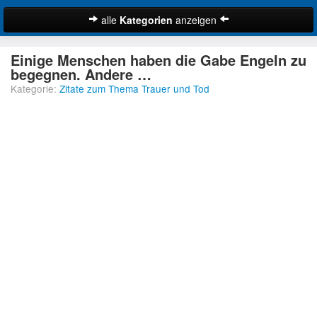
alle
Kategorien
anzeigen
Zitate
Einige Menschen haben die Gabe Engeln zu
Bibelzitate
begegnen. Andere …
Kategorie:
Zitate zum Thema Trauer und Tod
Lustige Zitate
Schöne Zitate
Traurige Zitate
Zitate Abschied
Zitate Ehe
Zitate Enttäuschung
Zitate Erfolg
Suche
Zitate Familie
Zitate Freiheit
Zitate Freundschaft
Zitate Glück