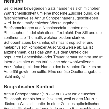
Herkunft
Bei diesem bewegenden Satz handelt es sich mit hoher
Wahrscheinlichkeit um eine moderne Zuschreibung, die
fälschlicherweise Arthur Schopenhauer zugeschrieben
wird. In den maßgeblichen Werkausgaben,
Briefsammlungen und Nachlassdokumenten des
Philosophen findet sich dieser Text nicht. Der Stil und die
sentimentale Thematik weichen zudem stark von
Schopenhauers bekannter, oft misanthropischer und
metaphysisch komplexer Ausdrucksweise ab. Es ist
anzunehmen, dass das Zitat aus dem Umfeld der
populären Lebenshilfe- oder Trauerliteratur stammt und im
Internetzeitalter durch irrtümliche oder wohlwollende
Verknüpfung mit dem Namen des bekannten Denkers an
Autorität gewinnen sollte. Eine seriöse Quellenangabe ist
nicht möglich.
Biografischer Kontext
Arthur Schopenhauer (1788–1860) war ein deutscher
Philosoph, der bis heute fasziniert, weil er den Mut zur
düsteren Weltsicht hatte. In einer Zeit des optimistischen
Fortschrittsglaubens formulierte er eine Philosophie, die