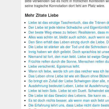
Bitte verwenden Sie es nicht in fröhlichen Kontexten 
seine tragische Konnotation dort fehl am Platz wäre.
Mehr Zitate Liebe
Liebe ist das einzige Taschentuch, das die Tränen 
Der Liebe ist jede kleine Schwäche und Eigentümlic
Der beste Weg etwas zu lieben: Realisieren, dass 
Alles was schön ist, bleibt auch schön, auch wenn 
Den Sinn erhält das Leben einzig durch die Liebe. 
Die Liebe ist stärker als der Tod und die Schrecken
Innig haben wir dich geliebt. Doch sprachlos ist un
Niemand ist fort, den man liebt. Liebe ist ewige Geg
Früchte reifen durch die Sonne, Menschen reifen d
Liebe verschenkt, Egoismus leiht.
Wenn ich liebe, werde ich um das reicher was ich lie
Das Leben ohne Liebe ist wie ein Baum ohne Blüte
So bringt ein Zufall der Liebe Schwingen über alle
Ausdehnung bedeutet Leben, Liebe ist Ausdehnung.
Liebe ist kein Solo. Liebe ist ein Duett. Schwindet s
Die Liebe ist das Gewürz des Lebens. Sie kann es 
Es ist doch nichts besser, als wenn man sich liebt 
Die Erfahrung lehrt uns, dass Liebe nicht darin best