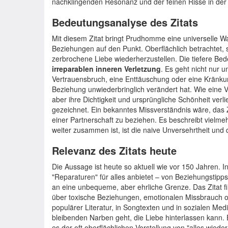
nachklingenden Resonanz und der feinen Risse in der
Bedeutungsanalyse des Zitats
Mit diesem Zitat bringt Prudhomme eine universelle 
Beziehungen auf den Punkt. Oberflächlich betrachtet, s
zerbrochene Liebe wiederherzustellen. Die tiefere Bed
irreparablen inneren Verletzung
. Es geht nicht nur
Vertrauensbruch, eine Enttäuschung oder eine Kränku
Beziehung unwiederbringlich verändert hat. Wie eine V
aber ihre Dichtigkeit und ursprüngliche Schönheit verlie
gezeichnet. Ein bekanntes Missverständnis wäre, das Z
einer Partnerschaft zu beziehen. Es beschreibt viel
weiter zusammen ist, ist die naive Unversehrtheit und 
Relevanz des Zitats heute
Die Aussage ist heute so aktuell wie vor 150 Jahren. In
"Reparaturen" für alles anbietet – von Beziehungstipp
an eine unbequeme, aber ehrliche Grenze. Das Zitat 
über toxische Beziehungen, emotionalen Missbrauch od
populärer Literatur, in Songtexten und in sozialen Me
bleibenden Narben geht, die Liebe hinterlassen kann.
es der oft oberflächlichen Vorstellung von "alles wied