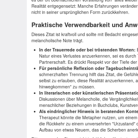
Realität entgegensetzt: Manche Erfahrungen veränder
nicht in seiner ursprünglichen Form zurückkehren.
Praktische Verwendbarkeit und Anw
Dieses Zitat ist kraftvoll und sollte mit Bedacht einge
melancholische Note trägt.
In der Trauerrede oder bei tröstenden Worten:
E
Natur eines Verlustes anzuerkennen, sei es durch
Partnerschaft. Es drückt Respekt vor der Tiefe der
Für persönliche Reflexion oder Tagebucheintr
schmerzhaften Trennung hilft das Zitat, die Gefühl
selbst zu erlauben, diese Realität anzuerkennen, a
hinwegkommen" zu müssen.
In literarischen oder künstlerischen Präsentat
Diskussionen über Melancholie, die Vergänglichkei
menschlicher Beziehungen in Buchclubs, Kunstvere
Als eindringlicher Hinweis in beratenden Konte
Therapeut könnte die Metapher nutzen, um einem Kl
die Rückkehr zu einem unversehrten "Urzustand" 
Aufbau von etwas Neuem, das die Scherben anerk