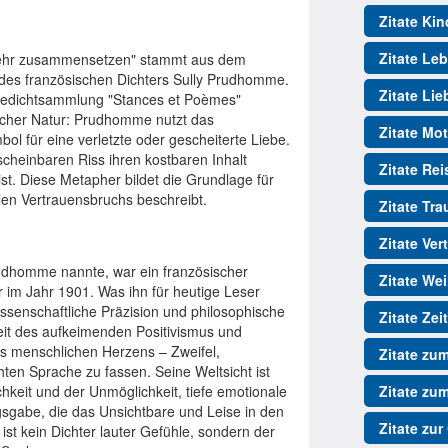
Zitate Kin
Zitate Le
e mehr zusammensetzen" stammt aus dem
 des französischen Dichters Sully Prudhomme.
Zitate Lie
Gedichtsammlung "Stances et Poèmes"
arischer Natur: Prudhomme nutzt das
Zitate Mot
ol für eine verletzte oder gescheiterte Liebe.
cheinbaren Riss ihren kostbaren Inhalt
Zitate Re
ist. Diese Metapher bildet die Grundlage für
llen Vertrauensbruchs beschreibt.
Zitate Tr
Zitate Ver
dhomme nannte, war ein französischer
Zitate We
ur im Jahr 1901. Was ihn für heutige Leser
wissenschaftliche Präzision und philosophische
Zitate Zeit
Zeit des aufkeimenden Positivismus und
es menschlichen Herzens – Zweifel,
Zitate zu
hten Sprache zu fassen. Seine Weltsicht ist
hkeit und der Unmöglichkeit, tiefe emotionale
Zitate zu
sgabe, die das Unsichtbare und Leise in den
Zitate zur
ist kein Dichter lauter Gefühle, sondern der