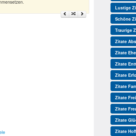
ammensetzen.
Lustige Zi
Schöne Zi
Traurige Z
Zitate Ab
Zitate Ehe
Zitate En
Zitate Erf
Zitate Fam
Zitate Fre
Zitate Fr
Zitate Gl
Zitate Ho
ele