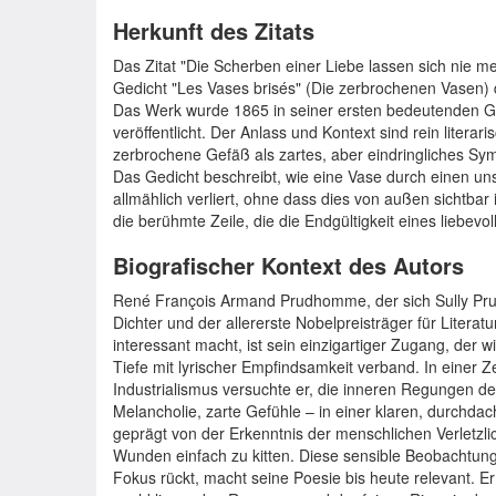
Herkunft des Zitats
Das Zitat "Die Scherben einer Liebe lassen sich ni
Gedicht "Les Vases brisés" (Die zerbrochenen Vasen)
Das Werk wurde 1865 in seiner ersten bedeutenden 
veröffentlicht. Der Anlass und Kontext sind rein liter
zerbrochene Gefäß als zartes, aber eindringliches Symb
Das Gedicht beschreibt, wie eine Vase durch einen uns
allmählich verliert, ohne dass dies von außen sichtbar 
die berühmte Zeile, die die Endgültigkeit eines liebevo
Biografischer Kontext des Autors
René François Armand Prudhomme, der sich Sully Pru
Dichter und der allererste Nobelpreisträger für Literat
interessant macht, ist sein einzigartiger Zugang, der 
Tiefe mit lyrischer Empfindsamkeit verband. In einer 
Industrialismus versuchte er, die inneren Regungen d
Melancholie, zarte Gefühle – in einer klaren, durchdac
geprägt von der Erkenntnis der menschlichen Verletzlic
Wunden einfach zu kitten. Diese sensible Beobachtung
Fokus rückt, macht seine Poesie bis heute relevant. Er 