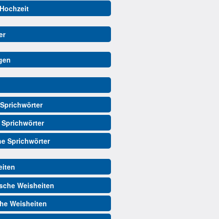
 Hochzeit
er
gen
Sprichwörter
 Sprichwörter
he Sprichwörter
iten
sche Weisheiten
he Weisheiten