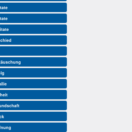
tate
tate
itate
schied
ttäuschung
olg
ilie
iheit
eundschaft
ück
ffnung