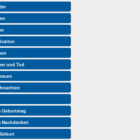
der
ben
be
ivation
isen
auer und Tod
trauen
ihnachten
m Geburtstag
m Nachdenken
 Geburt