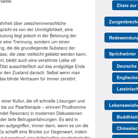
 Seele.
Zitate zur
Zungenbrech
Wahrheit über zwischenmenschliche
pricht es von der Unmöglichkeit, eine
eutung liegt jedoch in der Betonung der
Redewendun
 um eine Trennung, sondern um einen
ng, die die grundlegende Substanz der
Sprichwörter
ase, die zwar vielleicht geklebt werden kann,
rt, bleibt auch eine versöhnte Liebe oft
Deutsche 
itat ausschließlich auf das endgültige Ende
mehr den Zustand danach: Selbst wenn man
Englische
das blinde Vertrauen für immer zerstört.
Lateinisc
 einer Kultur, die oft schnelle Lösungen und
Lebensweishe
s bis zur Paartherapie – erinnert Prudhomme
findet Resonanz in modernen Diskussionen
Buddhisti
er tiefe Betrugserfahrungen. Es wird in
dien aufgegriffen, immer dann, wenn es um die
Chinesisc
 Es schafft eine Brücke zur Gegenwart, indem
er gut machen" eine tiefgründige psychologische