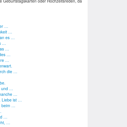
wie Geburtstagskarten oder Hochzeitsreden, da
der …
hkeit …
man es …
es …
Das …
 des …
sere …
enwart.
urch die …
be.
n und …
, manche …
 Liebe ist …
ie beim …
…
und …
eht, …