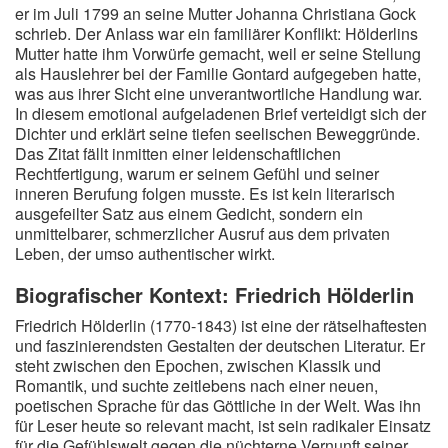
er im Juli 1799 an seine Mutter Johanna Christiana Gock
schrieb. Der Anlass war ein familiärer Konflikt: Hölderlins
Mutter hatte ihm Vorwürfe gemacht, weil er seine Stellung
als Hauslehrer bei der Familie Gontard aufgegeben hatte,
was aus ihrer Sicht eine unverantwortliche Handlung war.
In diesem emotional aufgeladenen Brief verteidigt sich der
Dichter und erklärt seine tiefen seelischen Beweggründe.
Das Zitat fällt inmitten einer leidenschaftlichen
Rechtfertigung, warum er seinem Gefühl und seiner
inneren Berufung folgen musste. Es ist kein literarisch
ausgefeilter Satz aus einem Gedicht, sondern ein
unmittelbarer, schmerzlicher Ausruf aus dem privaten
Leben, der umso authentischer wirkt.
Biografischer Kontext: Friedrich Hölderlin
Friedrich Hölderlin (1770-1843) ist eine der rätselhaftesten
und faszinierendsten Gestalten der deutschen Literatur. Er
steht zwischen den Epochen, zwischen Klassik und
Romantik, und suchte zeitlebens nach einer neuen,
poetischen Sprache für das Göttliche in der Welt. Was ihn
für Leser heute so relevant macht, ist sein radikaler Einsatz
für die Gefühlswelt gegen die nüchterne Vernunft seiner