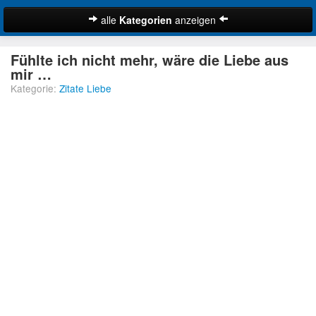
alle
Kategorien
anzeigen
Zitate
Fühlte ich nicht mehr, wäre die Liebe aus
Bibelzitate
mir …
Kategorie:
Zitate Liebe
Lustige Zitate
Schöne Zitate
Traurige Zitate
Zitate Abschied
Zitate Ehe
Zitate Enttäuschung
Zitate Erfolg
Suche
Zitate Familie
Zitate Freiheit
Zitate Freundschaft
Zitate Glück