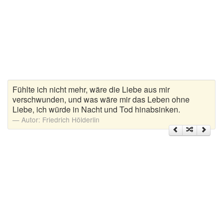
Zitate Hoffnung
Zitate Kinder
Zitate Leben
Zitate Liebe
Zitate Motivation
Zitate Reisen
Fühlte ich nicht mehr, wäre die Liebe aus mir
Zitate Trauer und Tod
verschwunden, und was wäre mir das Leben ohne
Liebe, ich würde in Nacht und Tod hinabsinken.
Zitate Vertrauen
Autor:
Friedrich Hölderlin
Zitate Weihnachten
Zitate Zeit
Zitate zum Geburtstag
Zitate zum Nachdenken
Zitate zur Geburt
Zitate zur Hochzeit
Zungenbrecher