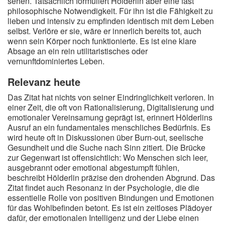
sehen. Tatsächlich formuliert Hölderlin aber eine fast
philosophische Notwendigkeit. Für ihn ist die Fähigkeit zu
lieben und intensiv zu empfinden identisch mit dem Leben
selbst. Verlöre er sie, wäre er innerlich bereits tot, auch
wenn sein Körper noch funktionierte. Es ist eine klare
Absage an ein rein utilitaristisches oder
vernunftdominiertes Leben.
Relevanz heute
Das Zitat hat nichts von seiner Eindringlichkeit verloren. In
einer Zeit, die oft von Rationalisierung, Digitalisierung und
emotionaler Vereinsamung geprägt ist, erinnert Hölderlins
Ausruf an ein fundamentales menschliches Bedürfnis. Es
wird heute oft in Diskussionen über Burn-out, seelische
Gesundheit und die Suche nach Sinn zitiert. Die Brücke
zur Gegenwart ist offensichtlich: Wo Menschen sich leer,
ausgebrannt oder emotional abgestumpft fühlen,
beschreibt Hölderlin präzise den drohenden Abgrund. Das
Zitat findet auch Resonanz in der Psychologie, die die
essentielle Rolle von positiven Bindungen und Emotionen
für das Wohlbefinden betont. Es ist ein zeitloses Plädoyer
dafür, der emotionalen Intelligenz und der Liebe einen