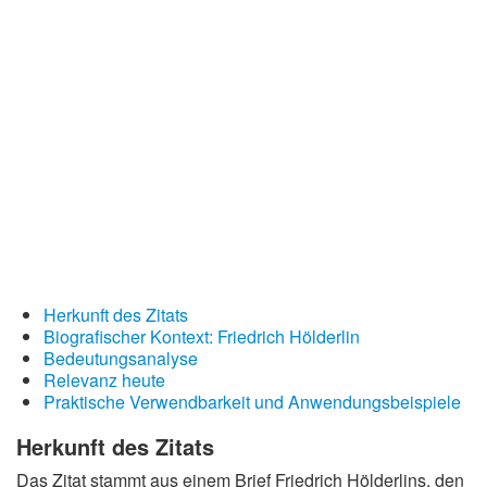
Redewendungen
Lebensweisheiten
Buddhistische Weisheiten
Chinesische Weisheiten
Indianische Weisheiten
Lustige Weisheiten
Sprichwörter
Deutsche Sprichwörter
Herkunft des Zitats
Englische Sprichwörter
Biografischer Kontext: Friedrich Hölderlin
Lateinische Sprichwörter
Bedeutungsanalyse
Relevanz heute
Praktische Verwendbarkeit und Anwendungsbeispiele
Herkunft des Zitats
Das Zitat stammt aus einem Brief Friedrich Hölderlins, den