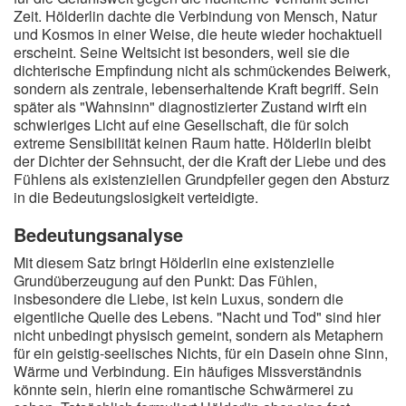
Zeit. Hölderlin dachte die Verbindung von Mensch, Natur
und Kosmos in einer Weise, die heute wieder hochaktuell
erscheint. Seine Weltsicht ist besonders, weil sie die
dichterische Empfindung nicht als schmückendes Beiwerk,
sondern als zentrale, lebenserhaltende Kraft begriff. Sein
später als "Wahnsinn" diagnostizierter Zustand wirft ein
schwieriges Licht auf eine Gesellschaft, die für solch
extreme Sensibilität keinen Raum hatte. Hölderlin bleibt
der Dichter der Sehnsucht, der die Kraft der Liebe und des
Fühlens als existenziellen Grundpfeiler gegen den Absturz
in die Bedeutungslosigkeit verteidigte.
Bedeutungsanalyse
Mit diesem Satz bringt Hölderlin eine existenzielle
Grundüberzeugung auf den Punkt: Das Fühlen,
insbesondere die Liebe, ist kein Luxus, sondern die
eigentliche Quelle des Lebens. "Nacht und Tod" sind hier
nicht unbedingt physisch gemeint, sondern als Metaphern
für ein geistig-seelisches Nichts, für ein Dasein ohne Sinn,
Wärme und Verbindung. Ein häufiges Missverständnis
könnte sein, hierin eine romantische Schwärmerei zu