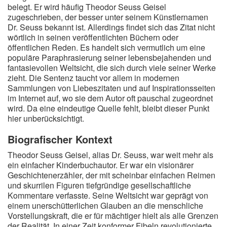
belegt. Er wird häufig Theodor Seuss Geisel
zugeschrieben, der besser unter seinem Künstlernamen
Dr. Seuss bekannt ist. Allerdings findet sich das Zitat nicht
wörtlich in seinen veröffentlichten Büchern oder
öffentlichen Reden. Es handelt sich vermutlich um eine
populäre Paraphrasierung seiner lebensbejahenden und
fantasievollen Weltsicht, die sich durch viele seiner Werke
zieht. Die Sentenz taucht vor allem in modernen
Sammlungen von Liebeszitaten und auf Inspirationsseiten
im Internet auf, wo sie dem Autor oft pauschal zugeordnet
wird. Da eine eindeutige Quelle fehlt, bleibt dieser Punkt
hier unberücksichtigt.
Biografischer Kontext
Theodor Seuss Geisel, alias Dr. Seuss, war weit mehr als
ein einfacher Kinderbuchautor. Er war ein visionärer
Geschichtenerzähler, der mit scheinbar einfachen Reimen
und skurrilen Figuren tiefgründige gesellschaftliche
Kommentare verfasste. Seine Weltsicht war geprägt von
einem unerschütterlichen Glauben an die menschliche
Vorstellungskraft, die er für mächtiger hielt als alle Grenzen
der Realität. In einer Zeit konformer Fibeln revolutionierte