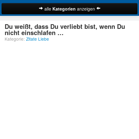
alle
Kategorien
anzeigen
Zitate
Du weißt, dass Du verliebt bist, wenn Du
Bibelzitate
nicht einschlafen …
Kategorie:
Zitate Liebe
Lustige Zitate
Schöne Zitate
Traurige Zitate
Zitate Abschied
Zitate Ehe
Zitate Enttäuschung
Zitate Erfolg
Suche
Zitate Familie
Zitate Freiheit
Zitate Freundschaft
Zitate Glück