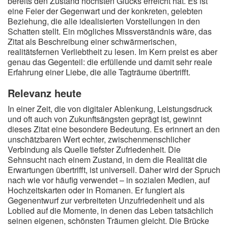
bereits den Zustand höchsten Glücks erreicht hat. Es ist
eine Feier der Gegenwart und der konkreten, gelebten
Beziehung, die alle idealisierten Vorstellungen in den
Schatten stellt. Ein mögliches Missverständnis wäre, das
Zitat als Beschreibung einer schwärmerischen,
realitätsfernen Verliebtheit zu lesen. Im Kern preist es aber
genau das Gegenteil: die erfüllende und damit sehr reale
Erfahrung einer Liebe, die alle Tagträume übertrifft.
Relevanz heute
In einer Zeit, die von digitaler Ablenkung, Leistungsdruck
und oft auch von Zukunftsängsten geprägt ist, gewinnt
dieses Zitat eine besondere Bedeutung. Es erinnert an den
unschätzbaren Wert echter, zwischenmenschlicher
Verbindung als Quelle tiefster Zufriedenheit. Die
Sehnsucht nach einem Zustand, in dem die Realität die
Erwartungen übertrifft, ist universell. Daher wird der Spruch
nach wie vor häufig verwendet – in sozialen Medien, auf
Hochzeitskarten oder in Romanen. Er fungiert als
Gegenentwurf zur verbreiteten Unzufriedenheit und als
Loblied auf die Momente, in denen das Leben tatsächlich
seinen eigenen, schönsten Träumen gleicht. Die Brücke