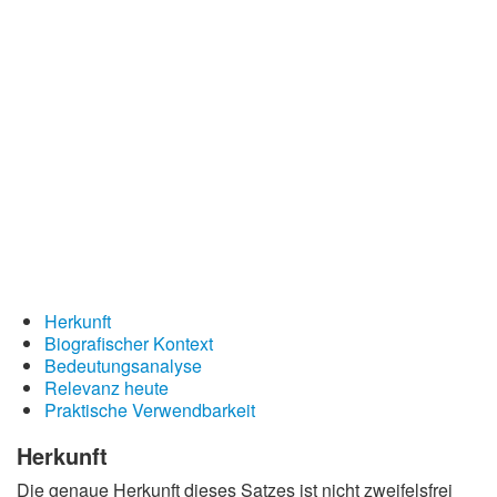
Redewendungen
Lebensweisheiten
Buddhistische Weisheiten
Chinesische Weisheiten
Indianische Weisheiten
Lustige Weisheiten
Sprichwörter
Deutsche Sprichwörter
Herkunft
Englische Sprichwörter
Biografischer Kontext
Lateinische Sprichwörter
Bedeutungsanalyse
Relevanz heute
Praktische Verwendbarkeit
Herkunft
Die genaue Herkunft dieses Satzes ist nicht zweifelsfrei