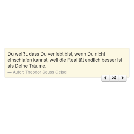
Zitate Hoffnung
Zitate Kinder
Zitate Leben
Zitate Liebe
Zitate Motivation
Zitate Reisen
Du weißt, dass Du verliebt bist, wenn Du nicht
Zitate Trauer und Tod
einschlafen kannst, weil die Realität endlich besser ist
als Deine Träume.
Zitate Vertrauen
Autor:
Theodor Seuss Geisel
Zitate Weihnachten
Zitate Zeit
Zitate zum Geburtstag
Zitate zum Nachdenken
Zitate zur Geburt
Zitate zur Hochzeit
Zungenbrecher