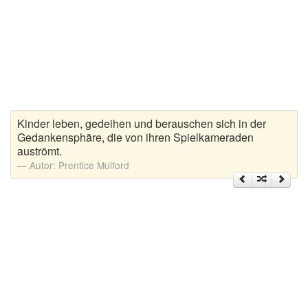
Zitate Hoffnung
Zitate Kinder
Zitate Leben
Zitate Liebe
Zitate Motivation
Zitate Reisen
Kinder leben, gedeihen und berauschen sich in der
Zitate Trauer und Tod
Gedankensphäre, die von ihren Spielkameraden
auströmt.
Zitate Vertrauen
Autor:
Prentice Mulford
Zitate Weihnachten
Zitate Zeit
Zitate zum Geburtstag
Zitate zum Nachdenken
Zitate zur Geburt
Zitate zur Hochzeit
Zungenbrecher