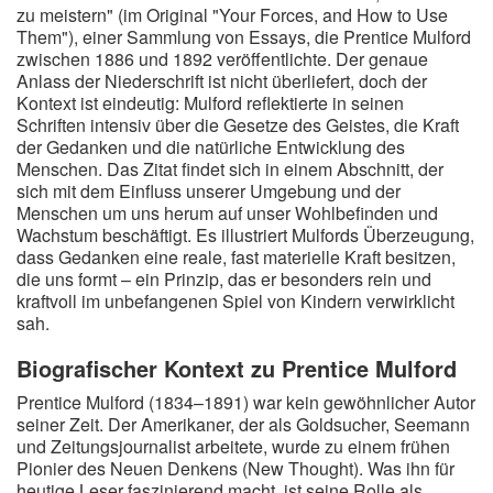
zu meistern" (im Original "Your Forces, and How to Use
Them"), einer Sammlung von Essays, die Prentice Mulford
zwischen 1886 und 1892 veröffentlichte. Der genaue
Anlass der Niederschrift ist nicht überliefert, doch der
Kontext ist eindeutig: Mulford reflektierte in seinen
Schriften intensiv über die Gesetze des Geistes, die Kraft
der Gedanken und die natürliche Entwicklung des
Menschen. Das Zitat findet sich in einem Abschnitt, der
sich mit dem Einfluss unserer Umgebung und der
Menschen um uns herum auf unser Wohlbefinden und
Wachstum beschäftigt. Es illustriert Mulfords Überzeugung,
dass Gedanken eine reale, fast materielle Kraft besitzen,
die uns formt – ein Prinzip, das er besonders rein und
kraftvoll im unbefangenen Spiel von Kindern verwirklicht
sah.
Biografischer Kontext zu Prentice Mulford
Prentice Mulford (1834–1891) war kein gewöhnlicher Autor
seiner Zeit. Der Amerikaner, der als Goldsucher, Seemann
und Zeitungsjournalist arbeitete, wurde zu einem frühen
Pionier des Neuen Denkens (New Thought). Was ihn für
heutige Leser faszinierend macht, ist seine Rolle als