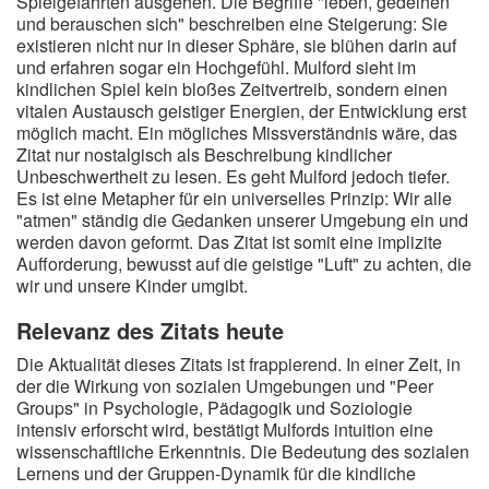
Spielgefährten ausgehen. Die Begriffe "leben, gedeihen
und berauschen sich" beschreiben eine Steigerung: Sie
existieren nicht nur in dieser Sphäre, sie blühen darin auf
und erfahren sogar ein Hochgefühl. Mulford sieht im
kindlichen Spiel kein bloßes Zeitvertreib, sondern einen
vitalen Austausch geistiger Energien, der Entwicklung erst
möglich macht. Ein mögliches Missverständnis wäre, das
Zitat nur nostalgisch als Beschreibung kindlicher
Unbeschwertheit zu lesen. Es geht Mulford jedoch tiefer.
Es ist eine Metapher für ein universelles Prinzip: Wir alle
"atmen" ständig die Gedanken unserer Umgebung ein und
werden davon geformt. Das Zitat ist somit eine implizite
Aufforderung, bewusst auf die geistige "Luft" zu achten, die
wir und unsere Kinder umgibt.
Relevanz des Zitats heute
Die Aktualität dieses Zitats ist frappierend. In einer Zeit, in
der die Wirkung von sozialen Umgebungen und "Peer
Groups" in Psychologie, Pädagogik und Soziologie
intensiv erforscht wird, bestätigt Mulfords intuition eine
wissenschaftliche Erkenntnis. Die Bedeutung des sozialen
Lernens und der Gruppen-Dynamik für die kindliche