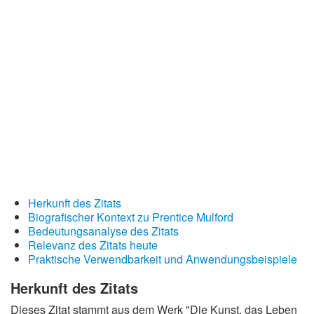
Redewendungen
Lebensweisheiten
Buddhistische Weisheiten
Chinesische Weisheiten
Indianische Weisheiten
Lustige Weisheiten
Sprichwörter
Deutsche Sprichwörter
Herkunft des Zitats
Englische Sprichwörter
Biografischer Kontext zu Prentice Mulford
Lateinische Sprichwörter
Bedeutungsanalyse des Zitats
Relevanz des Zitats heute
Praktische Verwendbarkeit und Anwendungsbeispiele
Herkunft des Zitats
Dieses Zitat stammt aus dem Werk "Die Kunst, das Leben