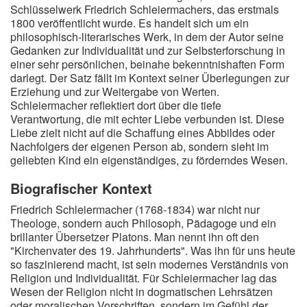
Schlüsselwerk Friedrich Schleiermachers, das erstmals
1800 veröffentlicht wurde. Es handelt sich um ein
philosophisch-literarisches Werk, in dem der Autor seine
Gedanken zur Individualität und zur Selbsterforschung in
einer sehr persönlichen, beinahe bekenntnishaften Form
darlegt. Der Satz fällt im Kontext seiner Überlegungen zur
Erziehung und zur Weitergabe von Werten.
Schleiermacher reflektiert dort über die tiefe
Verantwortung, die mit echter Liebe verbunden ist. Diese
Liebe zielt nicht auf die Schaffung eines Abbildes oder
Nachfolgers der eigenen Person ab, sondern sieht im
geliebten Kind ein eigenständiges, zu förderndes Wesen.
Biografischer Kontext
Friedrich Schleiermacher (1768-1834) war nicht nur
Theologe, sondern auch Philosoph, Pädagoge und ein
brillanter Übersetzer Platons. Man nennt ihn oft den
"Kirchenvater des 19. Jahrhunderts". Was ihn für uns heute
so faszinierend macht, ist sein modernes Verständnis von
Religion und Individualität. Für Schleiermacher lag das
Wesen der Religion nicht in dogmatischen Lehrsätzen
oder moralischen Vorschriften, sondern im Gefühl der