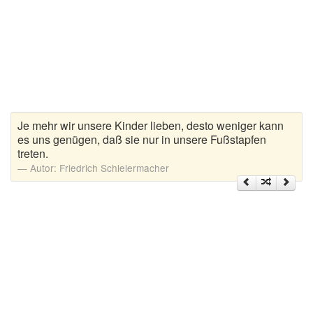
Zitate Hoffnung
Zitate Kinder
Zitate Leben
Zitate Liebe
Zitate Motivation
Zitate Reisen
Je mehr wir unsere Kinder lieben, desto weniger kann
Zitate Trauer und Tod
es uns genügen, daß sie nur in unsere Fußstapfen
treten.
Zitate Vertrauen
Autor:
Friedrich Schleiermacher
Zitate Weihnachten
Zitate Zeit
Zitate zum Geburtstag
Zitate zum Nachdenken
Zitate zur Geburt
Zitate zur Hochzeit
Zungenbrecher