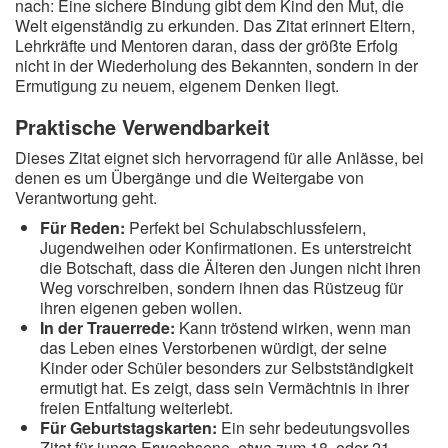
nach: Eine sichere Bindung gibt dem Kind den Mut, die
Welt eigenständig zu erkunden. Das Zitat erinnert Eltern,
Lehrkräfte und Mentoren daran, dass der größte Erfolg
nicht in der Wiederholung des Bekannten, sondern in der
Ermutigung zu neuem, eigenem Denken liegt.
Praktische Verwendbarkeit
Dieses Zitat eignet sich hervorragend für alle Anlässe, bei
denen es um Übergänge und die Weitergabe von
Verantwortung geht.
Für Reden:
Perfekt bei Schulabschlussfeiern,
Jugendweihen oder Konfirmationen. Es unterstreicht
die Botschaft, dass die Älteren den Jungen nicht ihren
Weg vorschreiben, sondern ihnen das Rüstzeug für
ihren eigenen geben wollen.
In der Trauerrede:
Kann tröstend wirken, wenn man
das Leben eines Verstorbenen würdigt, der seine
Kinder oder Schüler besonders zur Selbstständigkeit
ermutigt hat. Es zeigt, dass sein Vermächtnis in ihrer
freien Entfaltung weiterlebt.
Für Geburtstagskarten:
Ein sehr bedeutungsvolles
Zitat für junge Erwachsene, etwa zum 18. oder 21.