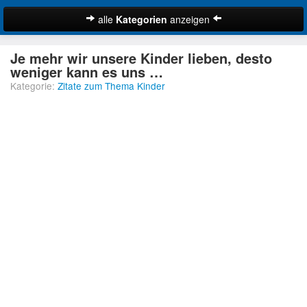
alle
Kategorien
anzeigen
Zitate
Je mehr wir unsere Kinder lieben, desto
Bibelzitate
weniger kann es uns …
Kategorie:
Zitate zum Thema Kinder
Lustige Zitate
Schöne Zitate
Traurige Zitate
Zitate Abschied
Zitate Ehe
Zitate Enttäuschung
Zitate Erfolg
Suche
Zitate Familie
Zitate Freiheit
Zitate Freundschaft
Zitate Glück