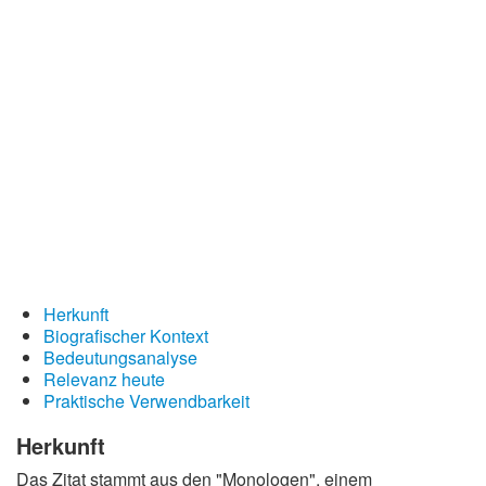
Redewendungen
Lebensweisheiten
Buddhistische Weisheiten
Chinesische Weisheiten
Indianische Weisheiten
Lustige Weisheiten
Sprichwörter
Deutsche Sprichwörter
Herkunft
Englische Sprichwörter
Biografischer Kontext
Lateinische Sprichwörter
Bedeutungsanalyse
Relevanz heute
Praktische Verwendbarkeit
Herkunft
Das Zitat stammt aus den "Monologen", einem